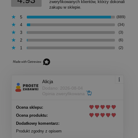
zweryfikowanych klientów, którzy dokonali
zakupu w sklepie.
5
(889)
4
(34)
3
(3)
2
(6)
1
(2)
Alicja
Dodano: 2026-08-04
Opinia zweryfikowana
Ocena sklepu:
Ocena produktu:
Dodatkowy komentarz:
Produkt zgodny z opisem