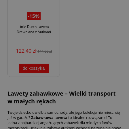
-15%
Little Dutch Laweta
Drewniana z Autkami
122,40 zł
144,00 zł
do koszyka
Lawety zabawkowe – Wielki transport
w małych rękach
Twoje dziecko uwielbia samochody, ale jego kolekcja nie mieści się
już w garażu?
Zabawkowa laweta
to idealne rozwiązanie! To
jedna z najbardziej angażujących zabawek dla młodych fanów
motoryzacji. Dzięki niej zabawa autkami wchodzi na zupełnie nowy