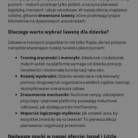
poziom – maluch przestaje tylko jeździć, a zaczyna planować
logistykę, transport i akcje ratunkowe. W naszej ofercie znajdziesz
solidne, głównie
drewniane lawety
, które przetrwają tysiące
kilometrów na dywanowych autostradach.
Dlaczego warto wybrać lawetę dla dziecka?
Zabawa w transport pojazdów to nie tylko frajda, ale też potężne
narzędzie wspierające rozwój na wielu płaszczyznach:
Trening zręczności i motoryki:
Załadunek i rozładunek
małych autek na platformę wymaga od dziecka precyzji,
cierpliwości i doskonałej koordynacji ręka-oko.
Rozwój wyobraźni:
Dziecko wciela się w rolę kierowcy
pomocy drogowej lub organizatora wielkich rajdów, tworząc
skomplikowane scenariusze zabaw.
Zrozumienie mechaniki:
Ruchome rampy, odczepiane
przyczepy i piętrowe platformy pozwalają maluchowi
odkrywać, jak działają proste mechanizmy.
Wsparcie logicznego myślenia:
Jak ustawić auta, by
wszystkie zmieściły się na lawecie? To pierwsza lekcja
planowania i organizacji przestrzeni.
Najlepsze marki w naszej ofercie: Janod i Little