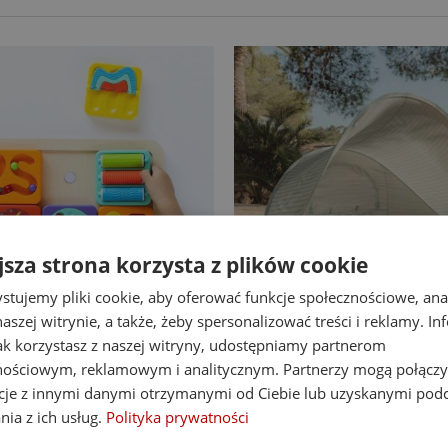
jsza strona korzysta z plików cookie
stujemy pliki cookie, aby oferować funkcje społecznościowe, an
-14%
aszej witrynie, a także, żeby spersonalizować treści i reklamy. In
jak korzystasz z naszej witryny, udostępniamy partnerom
at Brain Toys tablica
Little Dutch namiot plaż
nościowym, reklamowym i analitycznym. Partnerzy mogą połączy
nipulacyjna PlayTab
up z powłoką UV40 Fresh
cje z innymi danymi otrzymanymi od Ciebie lub uzyskanymi pod
nia z ich usług.
Polityka prywatności
138,00 zł
255,00 zł
Cena regularna:
160,00 zł
Cena regularna:
339,00 zł