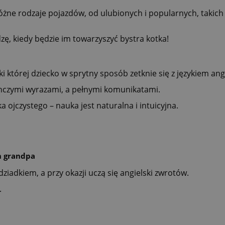
ne rodzaje pojazdów, od ulubionych i popularnych, takich j
zę, kiedy będzie im towarzyszyć bystra kotka!
ki której dziecko w sprytny sposób zetknie się z językiem ang
ynczymi wyrazami, a pełnymi komunikatami.
 ojczystego – nauka jest naturalna i intuicyjna.
h grandpa
dziadkiem, a przy okazji uczą się angielski zwrotów.
.