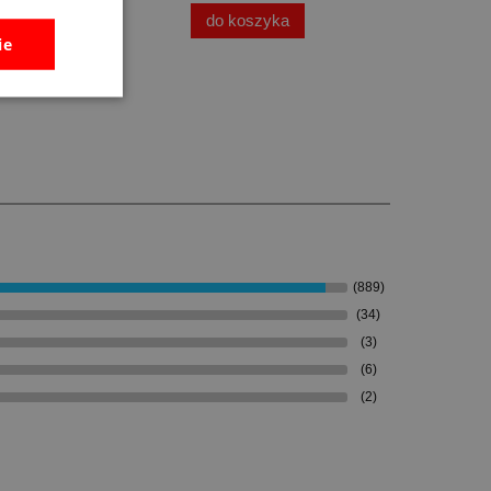
do koszyka
ie
(889)
(34)
(3)
(6)
(2)