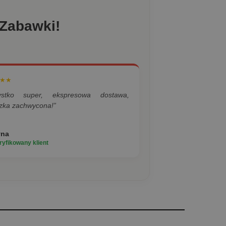
 Zabawki!
★★
ystko super, ekspresowa dostawa,
zka zachwycona!”
yna
yfikowany klient