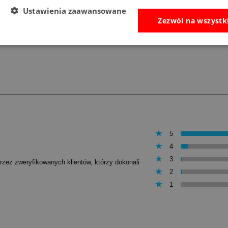
Najniższa cena:
160,00 zł
Najniższa cena:
255,00 zł
Ustawienia zaawansowane
Zezwól na wszystk
do koszyka
do koszyka
5
4
3
przez zweryfikowanych klientów, którzy dokonali
2
1