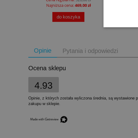
Najniższa cena:
469,00 zł
do koszyka
Opinie
Pytania i odpowiedzi
Ocena sklepu
4.93
Opinie, z których została wyliczona średnia, są wystawione 
zakupu w sklepie.