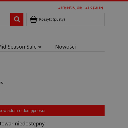
Zarejestruj się
Zaloguj się
Koszyk:
(pusty)
id Season Sale ⭐
Nowości
ru
ł
powiadom o dostępności
towar niedostępny