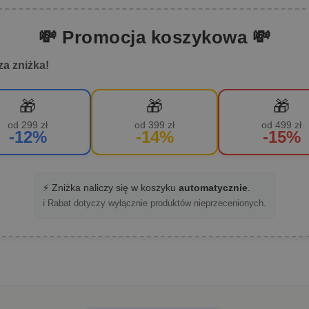
💸 Promocja koszykowa 💸
za zniżka!
🎁
🎁
🎁
od 299 zł
od 399 zł
od 499 zł
-12%
-14%
-15%
⚡ Zniżka naliczy się w koszyku
automatycznie
.
ℹ️ Rabat dotyczy wyłącznie produktów nieprzecenionych.