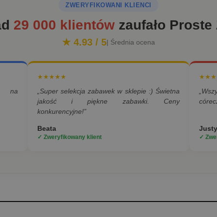
ZWERYFIKOWANI KLIENCI
ad
29 000 klientów
zaufało Proste
★ 4.93 / 5
| Średnia ocena
★★★★★
★★★
a na
„Super selekcja zabawek w sklepie :) Świetna
„Wsz
jakość i piękne zabawki. Ceny
córec
konkurencyjne!”
Beata
Just
✓ Zweryfikowany klient
✓ Zwer