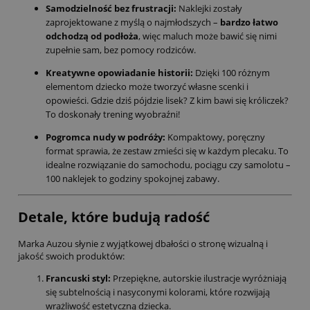
Samodzielność bez frustracji:
Naklejki zostały
zaprojektowane z myślą o najmłodszych –
bardzo łatwo
odchodzą od podłoża
, więc maluch może bawić się nimi
zupełnie sam, bez pomocy rodziców.
Kreatywne opowiadanie historii:
Dzięki 100 różnym
elementom dziecko może tworzyć własne scenki i
opowieści. Gdzie dziś pójdzie lisek? Z kim bawi się króliczek?
To doskonały trening wyobraźni!
Pogromca nudy w podróży:
Kompaktowy, poręczny
format sprawia, że zestaw zmieści się w każdym plecaku. To
idealne rozwiązanie do samochodu, pociągu czy samolotu –
100 naklejek to godziny spokojnej zabawy.
Detale, które budują radość
Marka Auzou słynie z wyjątkowej dbałości o stronę wizualną i
jakość swoich produktów:
Francuski styl:
Przepiękne, autorskie ilustracje wyróżniają
się subtelnością i nasyconymi kolorami, które rozwijają
wrażliwość estetyczną dziecka.