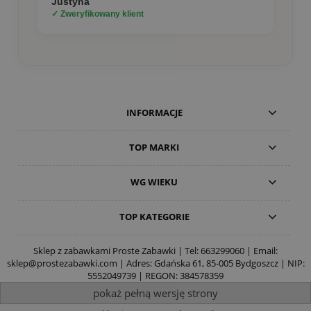
Justyna
✓ Zweryfikowany klient
INFORMACJE
TOP MARKI
WG WIEKU
TOP KATEGORIE
Sklep z zabawkami Proste Zabawki | Tel:
663299060
| Email:
sklep@prostezabawki.com
| Adres: Gdańska 61, 85-005 Bydgoszcz | NIP:
5552049739 | REGON: 384578359
pokaż pełną wersję strony