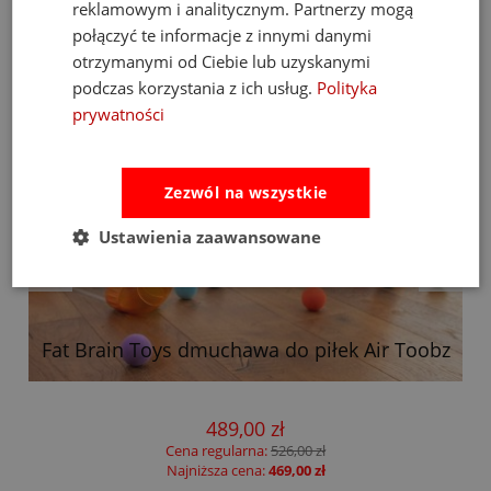
reklamowym i analitycznym. Partnerzy mogą
połączyć te informacje z innymi danymi
otrzymanymi od Ciebie lub uzyskanymi
podczas korzystania z ich usług.
Polityka
prywatności
Zezwól na wszystkie
Ustawienia zaawansowane
Fat Brain Toys dmuchawa do piłek Air Toobz
489,00 zł
Cena regularna:
526,00 zł
Najniższa cena:
469,00 zł