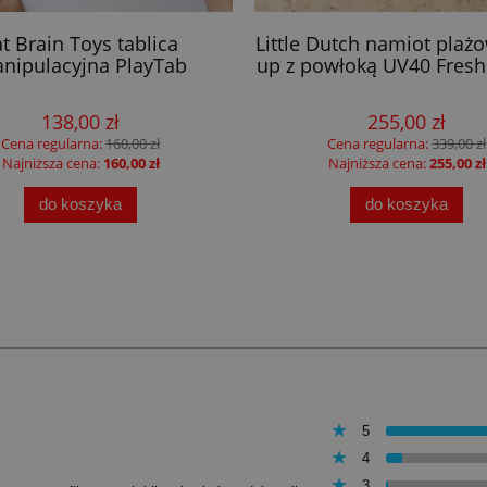
at Brain Toys tablica
Little Dutch namiot plaż
nipulacyjna PlayTab
up z powłoką UV40 Fresh
138,00 zł
255,00 zł
Cena regularna:
160,00 zł
Cena regularna:
339,00 zł
Najniższa cena:
160,00 zł
Najniższa cena:
255,00 zł
do koszyka
do koszyka
5
4
3