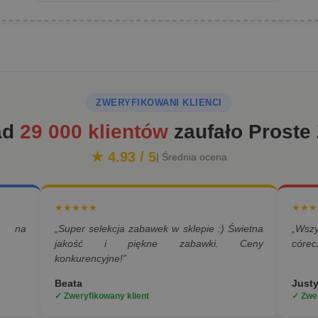
ZWERYFIKOWANI KLIENCI
ad
29 000 klientów
zaufało Proste
★ 4.93 / 5
| Średnia ocena
★★★★★
★★★
a na
„Super selekcja zabawek w sklepie :) Świetna
„Wsz
jakość i piękne zabawki. Ceny
córec
konkurencyjne!”
Beata
Just
✓ Zweryfikowany klient
✓ Zwer