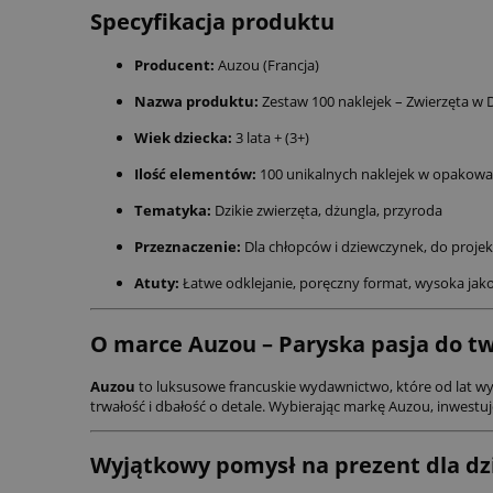
Specyfikacja produktu
Producent:
Auzou (Francja)
Nazwa produktu:
Zestaw 100 naklejek – Zwierzęta w 
Wiek dziecka:
3 lata + (3+)
Ilość elementów:
100 unikalnych naklejek w opakowa
Tematyka:
Dzikie zwierzęta, dżungla, przyroda
Przeznaczenie:
Dla chłopców i dziewczynek, do proje
Atuty:
Łatwe odklejanie, poręczny format, wysoka jak
O marce Auzou – Paryska pasja do t
Auzou
to luksusowe francuskie wydawnictwo, które od lat wy
trwałość i dbałość o detale. Wybierając markę Auzou, inwestuj
Wyjątkowy pomysł na prezent dla dz