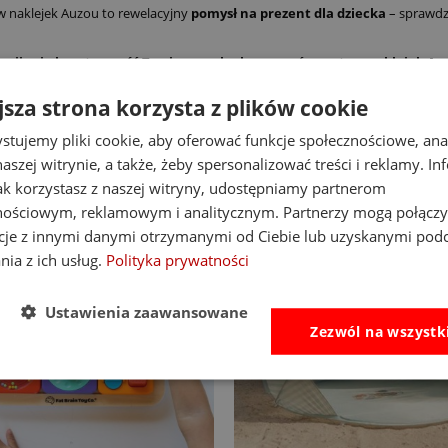
 naklejek Auzou to rewelacyjny
pomysł na prezent dla dziecka
– sprawdzi
ozwija się kreatywność Twojego malucha – zamów zestaw naklejek Auz
jsza strona korzysta z plików cookie
stujemy pliki cookie, aby oferować funkcje społecznościowe, an
aszej witrynie, a także, żeby spersonalizować treści i reklamy. In
jak korzystasz z naszej witryny, udostępniamy partnerom
nościowym, reklamowym i analitycznym. Partnerzy mogą połączy
cje z innymi danymi otrzymanymi od Ciebie lub uzyskanymi pod
nia z ich usług.
Polityka prywatności
Ustawienia zaawansowane
Zezwól na wszystk