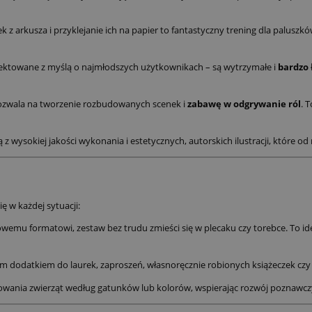
k z arkusza i przyklejanie ich na papier to fantastyczny trening dla palusz
jektowane z myślą o najmłodszych użytkownikach – są wytrzymałe i
bardzo 
zwala na tworzenie rozbudowanych scenek i
zabawę w odgrywanie ról
. 
 wysokiej jakości wykonania i estetycznych, autorskich ilustracji, które od 
 w każdej sytuacji:
emu formatowi, zestaw bez trudu zmieści się w plecaku czy torebce. To i
ym dodatkiem do laurek, zaproszeń, własnoręcznie robionych książeczek czy
owania zwierząt według gatunków lub kolorów, wspierając rozwój poznawczy