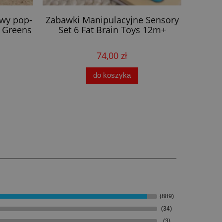
owy pop-
Zabawki Manipulacyjne Sensory
F
 Greens
Set 6 Fat Brain Toys 12m+
sens
74,00 zł
do koszyka
(889)
(34)
(3)