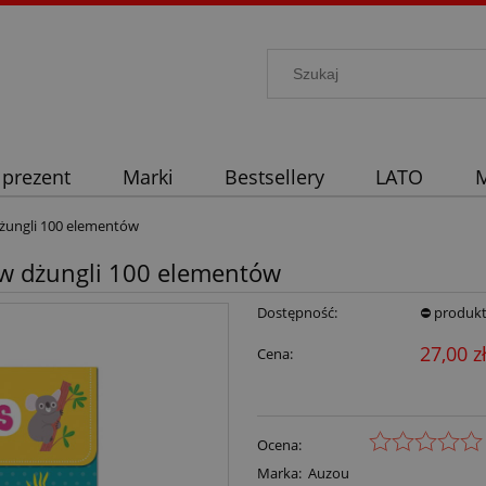
 prezent
Marki
Bestsellery
LATO
M
 dżungli 100 elementów
a w dżungli 100 elementów
Dostępność:
⛔ produkt
27,00 z
Cena:
Ocena:
Marka:
Auzou