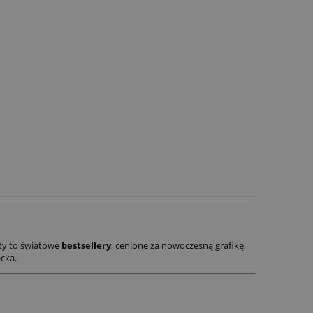
kty to światowe
bestsellery
, cenione za nowoczesną grafikę,
ecka.