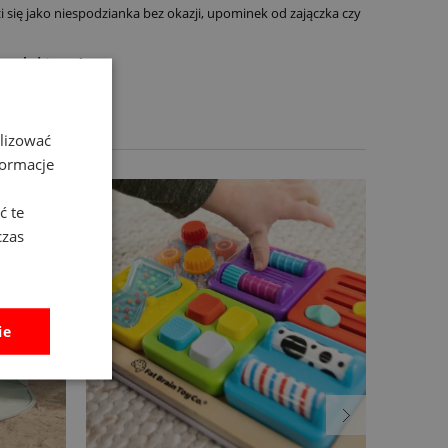
 się jako niespodzianka bez okazji, upominek od zajączka czy
ou już teraz!
alizować
formacje
ć te
czas
ie