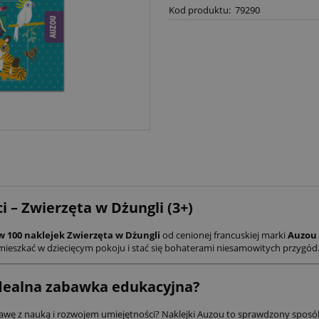
Kod produktu:
79290
i – Zwierzęta w Dżungli (3+)
w 100 naklejek Zwierzęta w Dżungli
od cenionej francuskiej marki
Auzou
zamieszkać w dziecięcym pokoju i stać się bohaterami niesamowitych przygód
idealna zabawka edukacyjna?
bawę z nauką i rozwojem umiejętności? Naklejki Auzou to sprawdzony sposób 