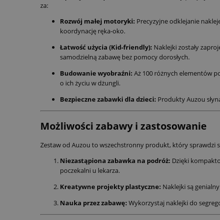
za:
Rozwój małej motoryki:
Precyzyjne odklejanie nakleje
koordynację ręka-oko.
Łatwość użycia (Kid-friendly):
Naklejki zostały zapro
samodzielną zabawę bez pomocy dorosłych.
Budowanie wyobraźni:
Aż 100 różnych elementów po
o ich życiu w dżungli.
Bezpieczne zabawki dla dzieci:
Produkty Auzou słyną z
Możliwości zabawy i zastosowanie
Zestaw od Auzou to wszechstronny produkt, który sprawdzi się
Niezastąpiona zabawka na podróż:
Dzięki kompaktow
poczekalni u lekarza.
Kreatywne projekty plastyczne:
Naklejki są genialn
Nauka przez zabawę:
Wykorzystaj naklejki do segreg