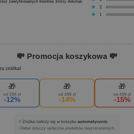
przez zweryfikowanych klientów, którzy dokonali
2
1
💸 Promocja koszykowa 💸
za zniżka!
🎁
🎁
🎁
od 299 zł
od 399 zł
od 499 zł
-12%
-14%
-15%
⚡ Zniżka naliczy się w koszyku
automatycznie
.
ℹ️ Rabat dotyczy wyłącznie produktów nieprzecenionych.