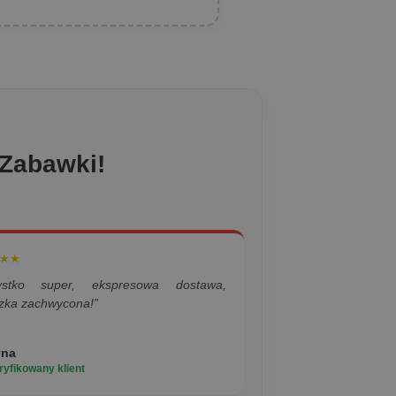
 Zabawki!
★★
ystko super, ekspresowa dostawa,
zka zachwycona!”
yna
yfikowany klient