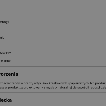
Dżungli
niu
któw DIY
ość druku
worzenia
znacza trendy w branży artykułów kreatywnych i papierniczych. Ich produ
esz w produkt zaprojektowany z myślą o naturalnej ciekawości i radości dzi
iecka