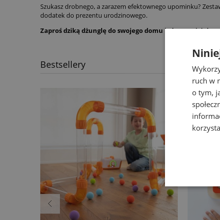
Szukasz drobnego, a zarazem efektownego upominku? Zestaw
dodatek do prezentu urodzinowego.
Zaproś dziką dżunglę do swojego domu i obserwuj, jak r
Ninie
Bestsellery
Wykorzy
ruch w n
o tym, 
społecz
informa
korzysta