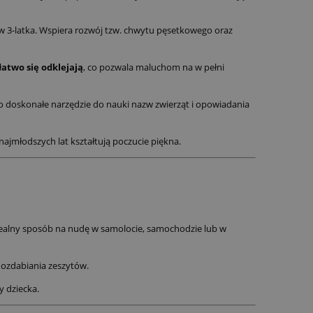
ków 3-latka. Wspiera rozwój tzw. chwytu pęsetkowego oraz
łatwo się odklejają
, co pozwala maluchom na w pełni
To doskonałe narzędzie do nauki nazw zwierząt i opowiadania
najmłodszych lat kształtują poczucie piękna.
dealny sposób na nudę w samolocie, samochodzie lub w
 ozdabiania zeszytów.
 dziecka.