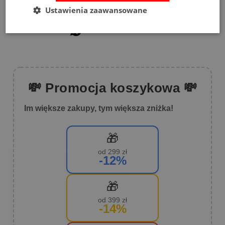
1
(2)
Ustawienia zaawansowane
💸 Promocja koszykowa 💸
Im większe zakupy, tym większa zniżka!
🎁
od 299 zł
-12%
🎁
od 399 zł
-14%