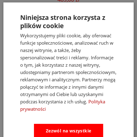
Cena regularna:
526,00 zł
Najniższa cena:
469,00 zł
Niniejsza strona korzysta z
do koszyka
plików cookie
Wykorzystujemy pliki cookie, aby oferować
funkcje społecznościowe, analizować ruch w
naszej witrynie, a także, żeby
Opinie
Pytania i odpowiedzi
spersonalizować treści i reklamy. Informacje
o tym, jak korzystasz z naszej witryny,
udostępniamy partnerom społecznościowym,
Ocena sklepu
reklamowym i analitycznym. Partnerzy mogą
Opinie, z których została wyliczona
połączyć te informacje z innymi danymi
średnia, są wystawione przez
4.93
otrzymanymi od Ciebie lub uzyskanymi
zweryfikowanych klientów, którzy dokonali
podczas korzystania z ich usług.
Polityka
zakupu w sklepie.
prywatności
5
(889)
4
(34)
3
(3)
Zezwól na wszystkie
2
(6)