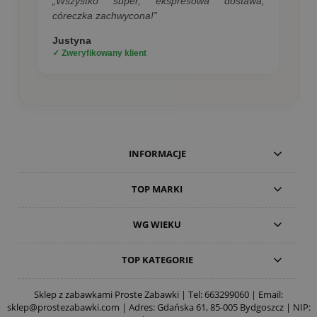
„Wszystko super, ekspresowa dostawa,
córeczka zachwycona!”
Justyna
✓ Zweryfikowany klient
INFORMACJE
TOP MARKI
WG WIEKU
TOP KATEGORIE
Sklep z zabawkami Proste Zabawki | Tel:
663299060
| Email:
sklep@prostezabawki.com
| Adres: Gdańska 61, 85-005 Bydgoszcz | NIP: