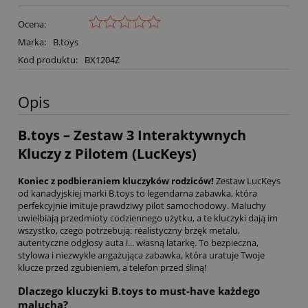
Ocena:
Marka:
B.toys
Kod produktu:
BX1204Z
Opis
B.toys – Zestaw 3 Interaktywnych
Kluczy z Pilotem (LucKeys)
Koniec z podbieraniem kluczyków rodziców!
Zestaw LucKeys
od kanadyjskiej marki B.
toys to legendarna zabawka,
która
perfekcyjnie imituje prawdziwy pilot samochodowy.
Maluchy
uwielbiają przedmioty codziennego użytku,
a te kluczyki dają im
wszystko,
czego potrzebują:
realistyczny brzęk metalu,
autentyczne odgłosy auta i...
własną latarkę.
To bezpieczna,
stylowa i niezwykle angażująca zabawka,
która uratuje Twoje
klucze przed zgubieniem,
a telefon przed śliną!
Dlaczego kluczyki B.toys to must-have każdego
malucha?