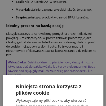
Zasilanie:
2 baterie AA (w zestawie).
Materiał:
stal nierdzewna,
wysokiej jakości tworzywo.
Bezpieczeństwo:
produkt wolny od BPA i ftalanów.
Idealny prezent na każdą okazję
Kluczyki LucKeys to sprawdzony pomysł na prezent dla dzieci
powyżej 6.
miesiąca życia.
W proste zabawki polecamy je jako
idealny gadżet do wózka,
fotelika samochodowego lub po prostu
do codziennej zabawy w dom i auto. To trwała, mądra i
niesamowicie efektowna zabawka, która zostanie z dzieckiem na
lata.
Wskazówka:
Dzięki solidnemu pierścieniowi, kluczyki można
łatwo przypiąć do pałąka wózka lub torby pielęgnacyjnej. Będą
zawsze pod ręką, gdy maluch znudzi się podczas spaceru lub
zakupów!
Niniejsza strona korzysta z
Bestsellery
plików cookie
Wykorzystujemy pliki cookie, aby oferować
funkcje społecznościowe, analizować ruch w