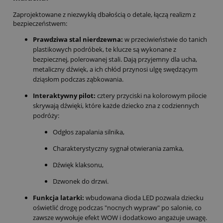
Zaprojektowane z niezwykłą dbałością o detale,
łączą realizm z
bezpieczeństwem:
Prawdziwa stal nierdzewna:
w przeciwieństwie do tanich
plastikowych podróbek,
te klucze są wykonane z
bezpiecznej,
polerowanej stali.
Dają przyjemny dla ucha,
metaliczny dźwięk,
a ich chłód przynosi ulgę swędzącym
dziąsłom podczas ząbkowania.
Interaktywny pilot:
cztery przyciski na kolorowym pilocie
skrywają dźwięki,
które każde dziecko zna z codziennych
podróży:
Odgłos zapalania silnika,
Charakterystyczny sygnał otwierania zamka,
Dźwięk klaksonu,
Dzwonek do drzwi.
Funkcja latarki:
wbudowana dioda LED pozwala dziecku
oświetlić drogę podczas "nocnych wypraw" po salonie,
co
zawsze wywołuje efekt WOW i dodatkowo angażuje uwagę.