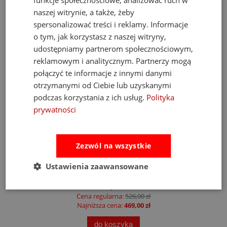
naszej witrynie, a także, żeby
spersonalizować treści i reklamy. Informacje
o tym, jak korzystasz z naszej witryny,
udostępniamy partnerom społecznościowym,
reklamowym i analitycznym. Partnerzy mogą
połączyć te informacje z innymi danymi
otrzymanymi od Ciebie lub uzyskanymi
podczas korzystania z ich usług.
Polityka
prywatności
Zezwól na wszystkie
Fat Brain Toys dmuchawa do piłek Air Toobz
Ustawienia zaawansowane
489,00 zł
Cena regularna:
526,00 zł
Najniższa cena:
469,00 zł
do koszyka