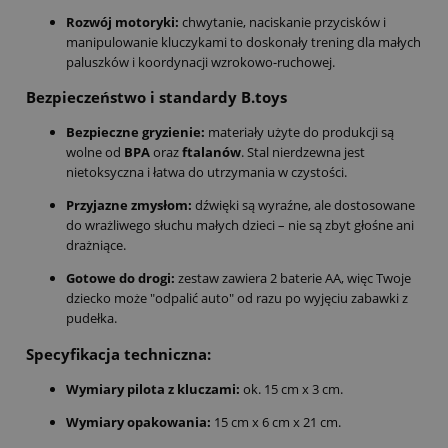
Rozwój motoryki:
chwytanie,
naciskanie przycisków i
manipulowanie kluczykami to doskonały trening dla małych
paluszków i koordynacji wzrokowo-ruchowej.
Bezpieczeństwo i standardy B.toys
Bezpieczne gryzienie:
materiały użyte do produkcji są
wolne od
BPA
oraz
ftalanów
.
Stal nierdzewna jest
nietoksyczna i łatwa do utrzymania w czystości.
Przyjazne zmysłom:
dźwięki są wyraźne,
ale dostosowane
do wrażliwego słuchu małych dzieci – nie są zbyt głośne ani
drażniące.
Gotowe do drogi:
zestaw zawiera 2 baterie AA,
więc Twoje
dziecko może "odpalić auto" od razu po wyjęciu zabawki z
pudełka.
Specyfikacja techniczna:
Wymiary pilota z kluczami:
ok.
15 cm x 3 cm.
Wymiary opakowania:
15 cm x 6 cm x 21 cm.