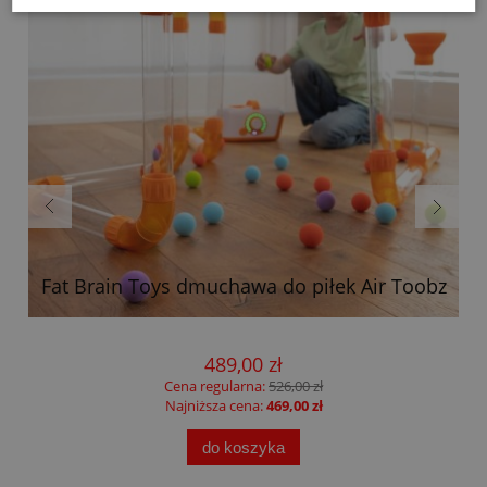
Fat Brain Toys dmuchawa do piłek Air Toobz
489,00 zł
Cena regularna:
526,00 zł
Najniższa cena:
469,00 zł
do koszyka