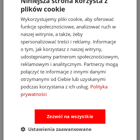
Niniejsza strona korzysta z
wyjątkową trwałością. Wybierając B.toys, inwestujesz w
zabawki
plików cookie
edukacyjne
, które pobudzają ciekawość i są projektowane z
myślą o naturalnym rozwoju dziecka.
Wykorzystujemy pliki cookie, aby oferować
funkcje społecznościowe, analizować ruch w
Wyjątkowy pomysł na prezent dla
naszej witrynie, a także, żeby
dziecka
spersonalizować treści i reklamy. Informacje
o tym, jak korzystasz z naszej witryny,
Szukasz drobiazgu, który wywoła wielki uśmiech? Zestaw pacynek
udostępniamy partnerom społecznościowym,
Pinky Pals to rewelacyjny
pomysł na prezent dla dziecka
–
idealny na pierwsze urodziny, Mikołajki czy jako dodatek do
reklamowym i analitycznym. Partnerzy mogą
większego podarunku. To zabawka, która zbliża całą rodzinę!
połączyć te informacje z innymi danymi
Daj się zaprosić do świata wyobraźni i stwórz niezapomniane
otrzymanymi od Ciebie lub uzyskanymi
historie ze zwierzakami – zamów zestaw pacynek B.toys już
podczas korzystania z ich usług.
Polityka
teraz!
prywatności
Bestsellery
Zezwól na wszystkie
Ustawienia zaawansowane