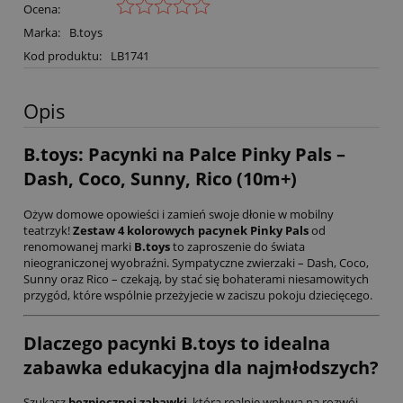
Ocena:
Marka:
B.toys
Kod produktu:
LB1741
Opis
B.toys: Pacynki na Palce Pinky Pals –
Dash, Coco, Sunny, Rico (10m+)
Ożyw domowe opowieści i zamień swoje dłonie w mobilny
teatrzyk!
Zestaw 4 kolorowych pacynek Pinky Pals
od
renomowanej marki
B.toys
to zaproszenie do świata
nieograniczonej wyobraźni. Sympatyczne zwierzaki – Dash, Coco,
Sunny oraz Rico – czekają, by stać się bohaterami niesamowitych
przygód, które wspólnie przeżyjecie w zaciszu pokoju dziecięcego.
Dlaczego pacynki B.toys to idealna
zabawka edukacyjna dla najmłodszych?
Szukasz
bezpiecznej zabawki
, która realnie wpływa na rozwój