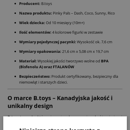
Producent:
B.toys
Nazwa produktu:
Pinky Pals – Dash, Coco, Sunny, Rico
Wiek dziecka:
Od 10 miesięcy (10m+)
Ilość elementów:
4 kolorowe figurki w zestawie
Wymiary pojedynczej pacynki:
Wysokość ok. 7,6 cm
Wymiary opakowania:
21,6 cm x 5,08 cm x 19,7 cm
Materiał:
Wysokiej jakości tworzywo wolne od
BPA
(Bisfenolu A) oraz FTALANÓW
Bezpieczeństwo:
Produkt certyfikowany, bezpieczny dla
niemowląt i starszych dzieci.
O marce B.toys – Kanadyjska jakość i
unikalny design
B.toys
to marka, która wierzy, że zabawa powinna być inspirująca i
bezpieczna. Ich produkty wyróżniają się nietuzinkową kolorystyką
(często w odcieniach ziemi i nasyconych barwach retro) oraz