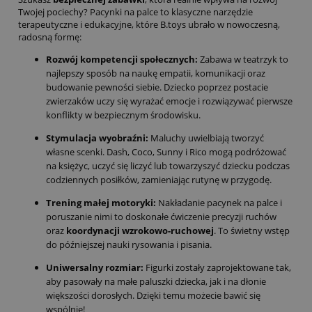
Twojej pociechy? Pacynki na palce to klasyczne narzędzie
terapeutyczne i edukacyjne, które B.toys ubrało w nowoczesną,
radosną formę:
Rozwój kompetencji społecznych:
Zabawa w teatrzyk to
najlepszy sposób na naukę empatii, komunikacji oraz
budowanie pewności siebie. Dziecko poprzez postacie
zwierzaków uczy się wyrażać emocje i rozwiązywać pierwsze
konflikty w bezpiecznym środowisku.
Stymulacja wyobraźni:
Maluchy uwielbiają tworzyć
własne scenki. Dash, Coco, Sunny i Rico mogą podróżować
na księżyc, uczyć się liczyć lub towarzyszyć dziecku podczas
codziennych posiłków, zamieniając rutynę w przygodę.
Trening małej motoryki:
Nakładanie pacynek na palce i
poruszanie nimi to doskonałe ćwiczenie precyzji ruchów
oraz
koordynacji wzrokowo-ruchowej
. To świetny wstęp
do późniejszej nauki rysowania i pisania.
Uniwersalny rozmiar:
Figurki zostały zaprojektowane tak,
aby pasowały na małe paluszki dziecka, jak i na dłonie
większości dorosłych. Dzięki temu możecie bawić się
wspólnie!