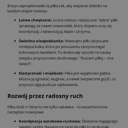
B.toys zaprojektowało tę piłkę tak, aby wspierać dziecko na
każdym etapie rozwoju:
Łatwe chwytanie:
Liczne otwory i elastyczne "żebra" piłki
sprawiają, że nawet noworodek, który dopiero uczy się
koordynacji, z łatwością ją złapie i utrzyma.
Świetlna niespodzianka:
Wewnątrz piłki ukryta jest
mniejsza kulka, która po poruszeniu zaczyna migać
kolorowymi światłami. To doskonały sposób na naukę
związku przyczynowo-skutkowego: "Ruszam piłkę – ona
świeci!".
Elastyczność i miękkość:
Piłka jest wyjątkowo giętka.
Można ją zgniatać, wyginać, a nawet bezpiecznie gryźć, co
przynosi ulgę podczas ząbkowania.
Rozwój przez radosny ruch
Piłka Grab n’ Glow to nie tylko zabawka – to wszechstronne
narzędzie rozwojowe:
Koordynacja wzrokowo-ruchowa:
Śledzenie migającego
światła i próby złapania toczącej się piłki to doskonały