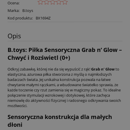
Ocena:
Marka:
B.toys
Kod produktu:
BX1694Z
Opis
B.toys: Piłka Sensoryczna Grab n’ Glow –
Chwyć i Rozświetl (0+)
Odkryj zabawkę, której nie da się wypuścić z rąk!
Grab n’ Glow
to
elastyczna, ażurowa piłka stworzona z myślą o najmłodszych
badaczach świata. Jej unikalna konstrukcja pozwala na łatwe
chwytanie małymi rączkami, a wbudowane światełko sprawia, że
każde toczenie czy rzut zamienia się w magiczny pokaz. To idealne
połączenie stymulacji wzrokowej i dotykowej, które zachęca
niemowlę do aktywności fizycznej i radosnego odkrywania swoich
możliwości.
Sensoryczna konstrukcja dla małych
dłoni