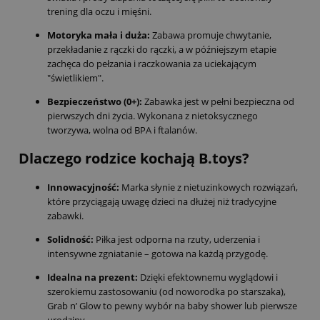
trening dla oczu i mięśni.
Motoryka mała i duża:
Zabawa promuje chwytanie,
przekładanie z rączki do rączki, a w późniejszym etapie
zachęca do pełzania i raczkowania za uciekającym
"świetlikiem".
Bezpieczeństwo (0+):
Zabawka jest w pełni bezpieczna od
pierwszych dni życia. Wykonana z nietoksycznego
tworzywa, wolna od BPA i ftalanów.
Dlaczego rodzice kochają B.toys?
Innowacyjność:
Marka słynie z nietuzinkowych rozwiązań,
które przyciągają uwagę dzieci na dłużej niż tradycyjne
zabawki.
Solidność:
Piłka jest odporna na rzuty, uderzenia i
intensywne zgniatanie – gotowa na każdą przygodę.
Idealna na prezent:
Dzięki efektownemu wyglądowi i
szerokiemu zastosowaniu (od noworodka po starszaka),
Grab n’ Glow to pewny wybór na baby shower lub pierwsze
urodziny.