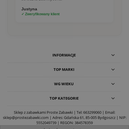
Justyna
✓ Zweryfikowany klient
INFORMACJE
TOP MARKI
WG WIEKU
TOP KATEGORIE
Sklep z zabawkami Proste Zabawki | Tel:
663299060
| Email:
sklep@prostezabawki.com
| Adres: Gdańska 61, 85-005 Bydgoszcz | NIP:
5552049739 | REGON: 384578359