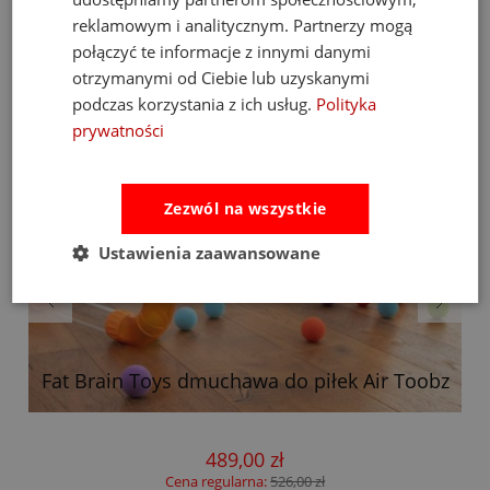
reklamowym i analitycznym. Partnerzy mogą
połączyć te informacje z innymi danymi
otrzymanymi od Ciebie lub uzyskanymi
podczas korzystania z ich usług.
Polityka
prywatności
Zezwól na wszystkie
Ustawienia zaawansowane
Fat Brain Toys dmuchawa do piłek Air Toobz
489,00 zł
Cena regularna:
526,00 zł