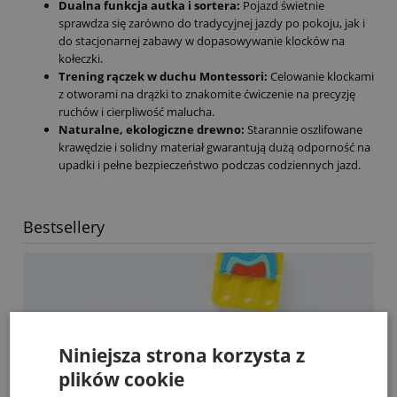
Dualna funkcja autka i sortera:
Pojazd świetnie
sprawdza się zarówno do tradycyjnej jazdy po pokoju, jak i
do stacjonarnej zabawy w dopasowywanie klocków na
kołeczki.
Trening rączek w duchu Montessori:
Celowanie klockami
z otworami na drążki to znakomite ćwiczenie na precyzję
ruchów i cierpliwość malucha.
Naturalne, ekologiczne drewno:
Starannie oszlifowane
krawędzie i solidny materiał gwarantują dużą odporność na
upadki i pełne bezpieczeństwo podczas codziennych jazd.
Bestsellery
Niniejsza strona korzysta z
plików cookie