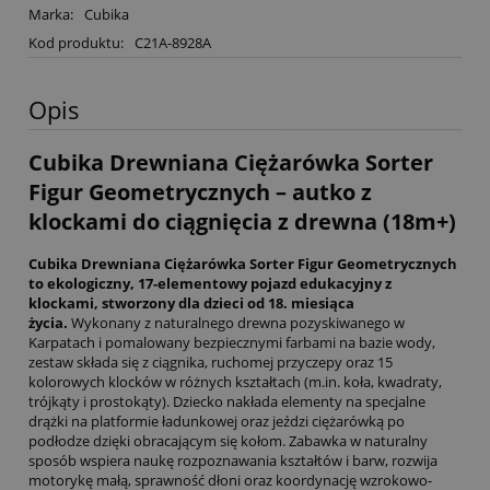
Marka:
Cubika
Kod produktu:
C21A-8928A
Opis
Cubika Drewniana Ciężarówka Sorter
Figur Geometrycznych – autko z
klockami do ciągnięcia z drewna (18m+)
Cubika Drewniana Ciężarówka Sorter Figur Geometrycznych
to ekologiczny, 17-elementowy pojazd edukacyjny z
klockami, stworzony dla dzieci od 18. miesiąca
życia.
Wykonany z naturalnego drewna pozyskiwanego w
Karpatach i pomalowany bezpiecznymi farbami na bazie wody,
zestaw składa się z ciągnika, ruchomej przyczepy oraz 15
kolorowych klocków w różnych kształtach (m.in. koła, kwadraty,
trójkąty i prostokąty). Dziecko nakłada elementy na specjalne
drążki na platformie ładunkowej oraz jeździ ciężarówką po
podłodze dzięki obracającym się kołom. Zabawka w naturalny
sposób wspiera naukę rozpoznawania kształtów i barw, rozwija
motorykę małą, sprawność dłoni oraz koordynację wzrokowo-