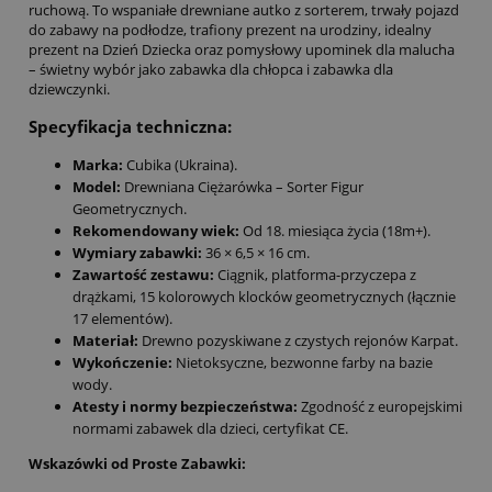
ruchową. To wspaniałe drewniane autko z sorterem, trwały pojazd
do zabawy na podłodze, trafiony prezent na urodziny, idealny
prezent na Dzień Dziecka oraz pomysłowy upominek dla malucha
– świetny wybór jako zabawka dla chłopca i zabawka dla
dziewczynki.
Specyfikacja techniczna:
Marka:
Cubika (Ukraina).
Model:
Drewniana Ciężarówka – Sorter Figur
Geometrycznych.
Rekomendowany wiek:
Od 18. miesiąca życia (18m+).
Wymiary zabawki:
36 × 6,5 × 16 cm.
Zawartość zestawu:
Ciągnik, platforma-przyczepa z
drążkami, 15 kolorowych klocków geometrycznych (łącznie
17 elementów).
Materiał:
Drewno pozyskiwane z czystych rejonów Karpat.
Wykończenie:
Nietoksyczne, bezwonne farby na bazie
wody.
Atesty i normy bezpieczeństwa:
Zgodność z europejskimi
normami zabawek dla dzieci, certyfikat CE.
Wskazówki od Proste Zabawki: