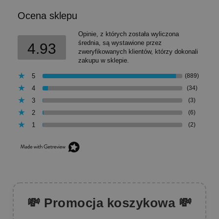
Ocena sklepu
Opinie, z których została wyliczona
średnia, są wystawione przez
4.93
zweryfikowanych klientów, którzy dokonali
zakupu w sklepie.
5
(889)
4
(34)
3
(3)
2
(6)
1
(2)
💸 Promocja koszykowa 💸