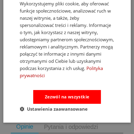
Wykorzystujemy pliki cookie, aby oferować
funkcje społecznościowe, analizować ruch w
naszej witrynie, a także, żeby
spersonalizować treści i reklamy. Informacje
o tym, jak korzystasz z naszej witryny,
-14%
udostępniamy partnerom społecznościowym,
reklamowym i analitycznym. Partnerzy mogą
Fat Brain Toys tablica manipulacyjna PlayTab
połączyć te informacje z innymi danymi
otrzymanymi od Ciebie lub uzyskanymi
podczas korzystania z ich usług.
Polityka
138,00 zł
prywatności
Cena regularna:
160,00 zł
Najniższa cena:
160,00 zł
do koszyka
Zezwól na wszystkie
Ustawienia zaawansowane
Opinie
Pytania i odpowiedzi