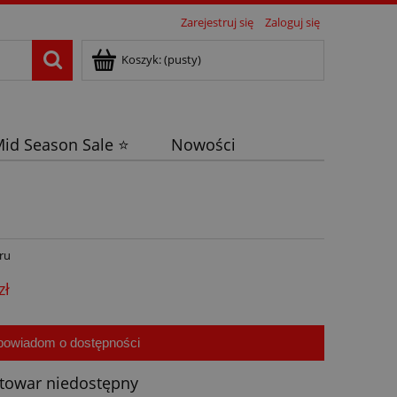
Zarejestruj się
Zaloguj się
Koszyk:
(pusty)
id Season Sale ⭐
Nowości
ru
zł
powiadom o dostępności
towar niedostępny