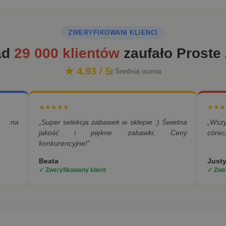
ZWERYFIKOWANI KLIENCI
ad
29 000 klientów
zaufało Proste
★ 4.93 / 5
| Średnia ocena
★★★★★
★★★
a na
„Super selekcja zabawek w sklepie :) Świetna
„Wsz
jakość i piękne zabawki. Ceny
córec
konkurencyjne!”
Beata
Just
✓ Zweryfikowany klient
✓ Zwer