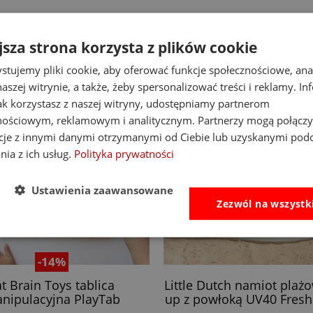
jsza strona korzysta z plików cookie
stujemy pliki cookie, aby oferować funkcje społecznościowe, an
aszej witrynie, a także, żeby spersonalizować treści i reklamy. In
jak korzystasz z naszej witryny, udostępniamy partnerom
nościowym, reklamowym i analitycznym. Partnerzy mogą połączy
cje z innymi danymi otrzymanymi od Ciebie lub uzyskanymi pod
nia z ich usług.
Polityka prywatności
Ustawienia zaawansowane
Zezwól na wszystk
-14%
at Brain Toys tablica
Little Dutch namiot plaż
nipulacyjna PlayTab
up z powłoką UV40 Fresh