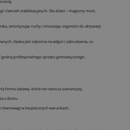
nością:
jogi i ćwiczeń stabilizacyjnych. Dla dzieci – magiczny most,
ika, amortyzując ruchy i zmuszając organizm do aktywacji
ych. Deska jest odporna na wilgoć i zabrudzenia, co
ść godną profesjonalnego sprzętu gimnastycznego.
rta forma zabawy, która nie narzuca scenariuszy.
ia z domu.
i i równowagi w bezpiecznych warunkach.