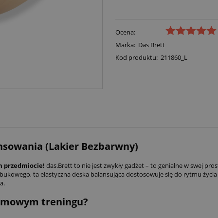
Ocena:
Marka:
Das Brett
Kod produktu:
211860_L
ansowania (Lakier Bezbarwny)
ym przedmiocie!
das.Brett to nie jest zwykły gadżet – to genialne w swej pro
 bukowego, ta elastyczna deska balansująca dostosowuje się do rytmu życia
a.
domowym treningu?