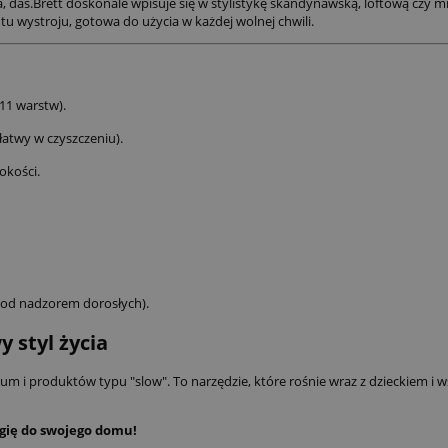
, das.Brett doskonale wpisuje się w stylistykę skandynawską, loftową czy m
tu wystroju, gotowa do użycia w każdej wolnej chwili.
11 warstw).
łatwy w czyszczeniu).
okości.
t pod nadzorem dorosłych).
 styl życia
ium i produktów typu "slow". To narzędzie, które rośnie wraz z dzieckiem i 
gię do swojego domu!