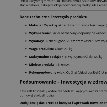
Dzięki klasycznej formie łuku i naturalnemu rysunkowi drewna
stać w salonie, pełniąc funkcję nowoczesnej rzeźby lub elemen
Dane techniczne i szczegóły produktu:
Materiał:
Wysokiej jakości fornir z drewna bukowego (
Wykończenie:
Lakier bezbarwny (odporny na wilgoć i 
Wymiary:
86 cm długości, 28 cm szerokości, 19 cm wys
Waga produktu:
Około 2,3 kg.
Maksymalne obciążenie:
Wytrzymałość do 120 kg.
Miejsce produkcji:
Niemcy.
Rekomendowany wiek:
Od 3 lat (dzieci poniżej 6 la
Podsumowanie – Inwestycja w zdrowy
das.Brett to idealny wybór dla osób szukających jakości prem
domowej ekologii ruchu.
Dodaj deskę das.Brett do koszyka i wprowadź nową ener