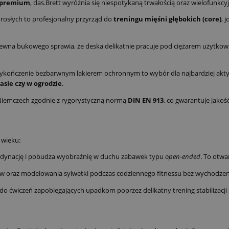
h premium
, das.Brett wyróżnia się niespotykaną trwałością oraz wielofunkcyj
rosłych to profesjonalny przyrząd do
treningu mięśni głębokich (core)
, 
ewna bukowego sprawia, że deska delikatnie pracuje pod ciężarem użytkown
kończenie bezbarwnym lakierem ochronnym to wybór dla najbardziej aktywn
asie czy w ogrodzie
.
emczech zgodnie z rygorystyczną normą
DIN EN 913
, co gwarantuje jako
 wieku:
rdynację i pobudza wyobraźnię w duchu zabawek typu
open-ended
. To otwa
w oraz modelowania sylwetki podczas codziennego fitnessu bez wychodzen
do ćwiczeń zapobiegających upadkom poprzez delikatny trening stabilizacj