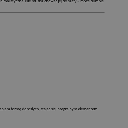
inimalistyczną. Nie musisz chować jej do szafy – może dumnie
wspiera formę dorosłych, stając się integralnym elementem