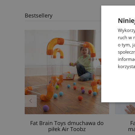
Bestsellery
Ninie
Wykorzy
ruch w n
o tym, 
społecz
informa
korzysta
blica
Fat Brain Toys dmuchawa do
F
Liewood
piłek Air Toobz
ma