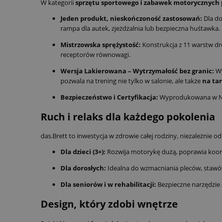
W kategorii
sprzętu sportowego i zabawek motorycznyc
Jeden produkt, nieskończoność zastosowań:
Dla do
rampa dla autek, zjeżdżalnia lub bezpieczna huśtawka.
Mistrzowska sprężystość:
Konstrukcja z 11 warstw dr
receptorów równowagi.
Wersja Lakierowana – Wytrzymałość bez granic:
Wy
pozwala na trening nie tylko w salonie, ale także
na tar
Bezpieczeństwo i Certyfikacja:
Wyprodukowana w Ni
Ruch i relaks dla każdego pokolenia
das.Brett to inwestycja w zdrowie całej rodziny, niezależnie od
Dla dzieci (3+):
Rozwija motorykę dużą, poprawia koo
Dla dorosłych:
Idealna do wzmacniania pleców, stawó
Dla seniorów i w rehabilitacji:
Bezpieczne narzędzie 
Design, który zdobi wnętrze