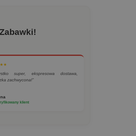
 Zabawki!
★★
ystko super, ekspresowa dostawa,
zka zachwycona!”
yna
yfikowany klient