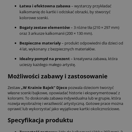
Łatwa i efektowna zabawa
– wystarczy przykładać
kalkomanię do kartki i odciskać obrazki, by stworzyć
kolorowe scenki.
Bogaty zestaw elementów
– 3 różne tła (210 × 297 mm)
oraz 3 arkusze kalkomanii (200 × 130 mm).
Bezpieczne materiały
– produkt odpowiedni dla dzieci od
4 lat, wykonany z bezpiecznych materiałów.
Idealny pomysł na prezent
– kreatywna zabawa, która
ucieszy każdego małego artystę.
Możliwości zabawy i zastosowanie
Zestaw
„W Krainie Bajek” Djeco
pozwala dzieciom tworzyć
własne scenki bajkowe, opowiadać historie i eksperymentować z
kolorami. To doskonała zabawa indywidualna lub w grupie, która
rozwija wyobraźnię i wrażliwość artystyczną. Gotowe prace można
oprawić lub wykorzystać jako wyjątkowe kartki okolicznościowe.
Specyfikacja produktu
Zawartość zestawu:
3 tła do kalkomanii (210 × 297 mm), 3