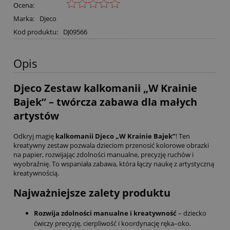
Ocena:
Marka:
Djeco
Kod produktu:
DJ09566
Opis
Djeco Zestaw kalkomanii „W Krainie
Bajek” – twórcza zabawa dla małych
artystów
Odkryj magię
kalkomanii Djeco „W Krainie Bajek”
! Ten
kreatywny zestaw pozwala dzieciom przenosić kolorowe obrazki
na papier, rozwijając zdolności manualne, precyzję ruchów i
wyobraźnię. To wspaniała zabawa, która łączy naukę z artystyczną
kreatywnością.
Najważniejsze zalety produktu
Rozwija zdolności manualne i kreatywność
– dziecko
ćwiczy precyzję, cierpliwość i koordynację ręka–oko.