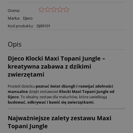
Ocena:
Marka:
Djeco
Kod produktu:
DJ09101
Opis
Djeco Klocki Maxi Topani Jungle –
kreatywna zabawa z dzikimi
zwierzętami
Pozwól dziecku
poznać świat dżungli i rozwijać zdolności
manualne
dzięki zestawowi
Klocki Maxi Topani Jungle od
Djeco
. To idealny zestaw dla maluchów, które uwielbiają
budować, odkrywać i bawić się zwierzątkami
.
Najważniejsze zalety zestawu Maxi
Topani Jungle