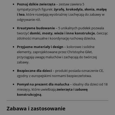
Poznaj dzikie zwierzęta
– zestaw zawiera 5
sympatycznych figurek:
żyrafę, krokodyla, słonia, małpę
i lwa
, które rozwijają wyobraźnię i zachęcają do zabawy w
odgrywanie ról.
Kreatywne budowanie
– 5 unikalnych pudełek pozwala
tworzyć
domki, mosty, wieże i inne konstrukcje
, ćwicząc
zdolności manualne i koordynację ruchową dziecka.
Przyjazne materiały i design
– kolorowe i solidne
elementy, zaprojektowane przez Christophe Gilet,
przyciągają uwagę maluchów i zachęcają do twórczej
zabawy.
Bezpieczne dla dzieci
– produkt posiada oznaczenie CE,
zgodny z europejskimi normami bezpieczeństwa.
Pomysł na prezent dla malucha
– idealny dla dzieci od 18
miesięcy, które uwielbiają
zwierzęta i zabawę
konstrukcyjną
.
Zabawa i zastosowanie