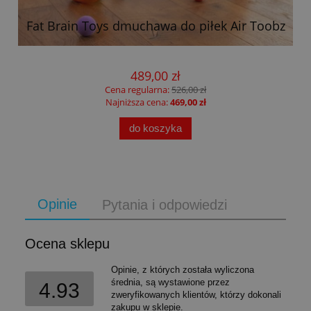
Fat Brain Toys dmuchawa do piłek Air Toobz
489,00 zł
Cena regularna:
526,00 zł
Najniższa cena:
469,00 zł
do koszyka
Opinie
Pytania i odpowiedzi
Ocena sklepu
Opinie, z których została wyliczona
średnia, są wystawione przez
4.93
zweryfikowanych klientów, którzy dokonali
zakupu w sklepie.