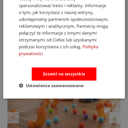
swojemu dziecku narzędzie, które wspiera jego
rozwój, uczy samodzielności i zapewnia bezpieczną
spersonalizować treści i reklamy. Informacje
zabawę podczas posiłków. To więcej niż kubeczek –
o tym, jak korzystasz z naszej witryny,
to inwestycja w przyszłość Twojego malucha!
udostępniamy partnerom społecznościowym,
reklamowym i analitycznym. Partnerzy mogą
połączyć te informacje z innymi danymi
Bestsellery
otrzymanymi od Ciebie lub uzyskanymi
podczas korzystania z ich usług.
Polityka
prywatności
Zezwól na wszystkie
Ustawienia zaawansowane