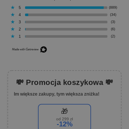
5
(889)
4
(34)
3
(3)
2
(6)
1
(2)
💸 Promocja koszykowa 💸
Im większe zakupy, tym większa zniżka!
🎁
od 299 zł
-12%