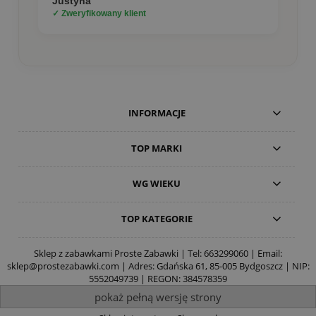
Justyna
✓ Zweryfikowany klient
INFORMACJE
TOP MARKI
WG WIEKU
TOP KATEGORIE
Sklep z zabawkami Proste Zabawki | Tel:
663299060
| Email:
sklep@prostezabawki.com
| Adres: Gdańska 61, 85-005 Bydgoszcz | NIP:
5552049739 | REGON: 384578359
pokaż pełną wersję strony