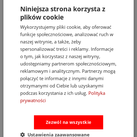
Niniejsza strona korzysta z
plików cookie
Wykorzystujemy pliki cookie, aby oferować
funkcje społecznościowe, analizować ruch w
naszej witrynie, a także, żeby
spersonalizować treści i reklamy. Informacje
o tym, jak korzystasz z naszej witryny,
udostępniamy partnerom społecznościowym,
reklamowym i analitycznym. Partnerzy mogą
połączyć te informacje z innymi danymi
otrzymanymi od Ciebie lub uzyskanymi
podczas korzystania z ich usług.
Polityka
Fat Brain Toys dmuchawa do piłek Air Toobz
prywatności
489,00 zł
Zezwól na wszystkie
Cena regularna:
526,00 zł
Najniższa cena:
469,00 zł
Ustawienia zaawansowane