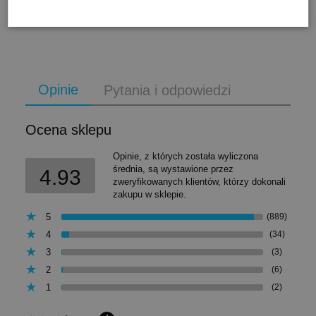
do koszyka
Opinie
Pytania i odpowiedzi
Ocena sklepu
Opinie, z których została wyliczona
średnia, są wystawione przez
4.93
zweryfikowanych klientów, którzy dokonali
zakupu w sklepie.
5
(889)
4
(34)
3
(3)
2
(6)
1
(2)