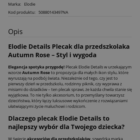
Marka:
Elodie
Kod produktu:
50880143497NA
Opis
Elodie Details Plecak dla przedszkolaka
Autumn Rose – Styl i wygoda
Elegancja spotyka przygodę!
Plecak Elodie Details w urzekającym
wzorze
Autumn Rose
to propozycja dla małych ikon stylu, które
wyruszają na podbój świata. Niezależnie od tego, czy jest to
pierwszy dzień w przedszkolu, rodzinny piknik, czy wyprawa z
misiami do dziadków – ten plecak sprawi, że każda chwila stanie się
wyjątkowa. To nie tylko akcesorium, to przemyślany towarzysz
dzieciństwa, który łączy luksusowe wykończenie z rozwiązaniami
ułatwiającymi życie maluchowi i rodzicom.
Dlaczego plecak Elodie Details to
najlepszy wybór dla Twojego dziecka?
W świecie
akcesoriów dla przedszkolaków
, szwedzka marka