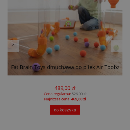
Fat Brain Toys dmuchawa do piłek Air Toobz
489,00 zł
Cena regularna:
526,00 zł
Najniższa cena:
469,00 zł
do koszyka