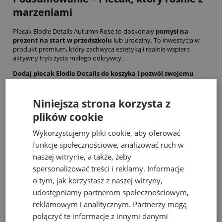
marzeniami
Plecak Elodie Details Autumn Rose to doskonały
pomysł na
prezent na start w przedszkolu
lub urodziny. To inwestycja w
produkt premium, który zachwyca estetyką i realnie wspiera
aktywny tryb życia małego odkrywcy.
Dodaj plecak Elodie Details do koszyka i pozwól swojemu
dziecku wyruszyć w drogę z klasą!
Niniejsza strona korzysta z
Zobacz także
plików cookie
Wykorzystujemy pliki cookie, aby oferować
funkcje społecznościowe, analizować ruch w
naszej witrynie, a także, żeby
spersonalizować treści i reklamy. Informacje
o tym, jak korzystasz z naszej witryny,
udostępniamy partnerom społecznościowym,
reklamowym i analitycznym. Partnerzy mogą
połączyć te informacje z innymi danymi