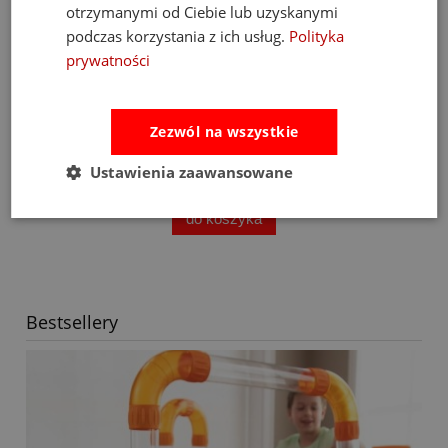
otrzymanymi od Ciebie lub uzyskanymi
podczas korzystania z ich usług.
Polityka
prywatności
-15%
Zezwól na wszystkie
o Przedszkola
Little Dutch Plecak Dziecięcy do Pr
upe 2+
Safari
Ustawienia zaawansowane
85,00 zł
100,00 zł
do koszyka
Bestsellery