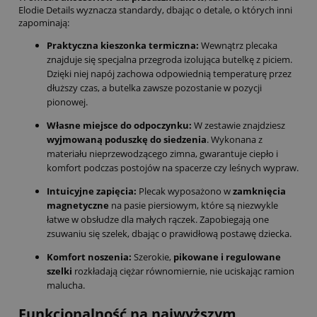
Elodie Details wyznacza standardy, dbając o detale, o których inni
zapominają:
Praktyczna kieszonka termiczna:
Wewnątrz plecaka
znajduje się specjalna przegroda izolująca butelkę z piciem.
Dzięki niej napój zachowa odpowiednią temperaturę przez
dłuższy czas, a butelka zawsze pozostanie w pozycji
pionowej.
Własne miejsce do odpoczynku:
W zestawie znajdziesz
wyjmowaną poduszkę do siedzenia
. Wykonana z
materiału nieprzewodzącego zimna, gwarantuje ciepło i
komfort podczas postojów na spacerze czy leśnych wypraw.
Intuicyjne zapięcia:
Plecak wyposażono w
zamknięcia
magnetyczne
na pasie piersiowym, które są niezwykle
łatwe w obsłudze dla małych rączek. Zapobiegają one
zsuwaniu się szelek, dbając o prawidłową postawę dziecka.
Komfort noszenia:
Szerokie,
pikowane i regulowane
szelki
rozkładają ciężar równomiernie, nie uciskając ramion
malucha.
Funkcjonalność na najwyższym