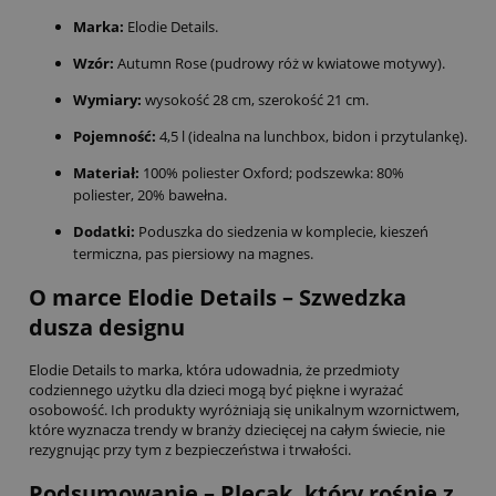
Marka:
Elodie Details.
Wzór:
Autumn Rose (pudrowy róż w kwiatowe motywy).
Wymiary:
wysokość 28 cm, szerokość 21 cm.
Pojemność:
4,5 l (idealna na lunchbox, bidon i przytulankę).
Materiał:
100% poliester Oxford; podszewka: 80%
poliester, 20% bawełna.
Dodatki:
Poduszka do siedzenia w komplecie, kieszeń
termiczna, pas piersiowy na magnes.
O marce Elodie Details – Szwedzka
dusza designu
Elodie Details to marka, która udowadnia, że przedmioty
codziennego użytku dla dzieci mogą być piękne i wyrażać
osobowość. Ich produkty wyróżniają się unikalnym wzornictwem,
które wyznacza trendy w branży dziecięcej na całym świecie, nie
rezygnując przy tym z bezpieczeństwa i trwałości.
Podsumowanie – Plecak, który rośnie z