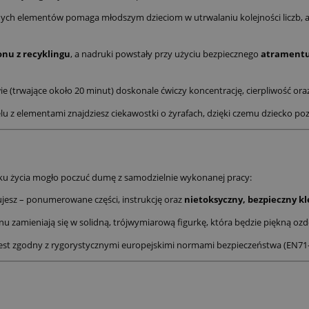
h elementów pomaga młodszym dzieciom w utrwalaniu kolejności liczb, a s
onu z recyklingu
, a nadruki powstały przy użyciu bezpiecznego
atramentu 
(trwające około 20 minut) doskonale ćwiczy koncentrację, cierpliwość ora
 z elementami znajdziesz ciekawostki o żyrafach, dzięki czemu dziecko poz
oku życia mogło poczuć dumę z samodzielnie wykonanej pracy:
jesz – ponumerowane części, instrukcję oraz
nietoksyczny, bezpieczny kl
nu zamieniają się w solidną, trójwymiarową figurkę, która będzie piękną ozd
est zgodny z rygorystycznymi europejskimi normami bezpieczeństwa (EN71-1,