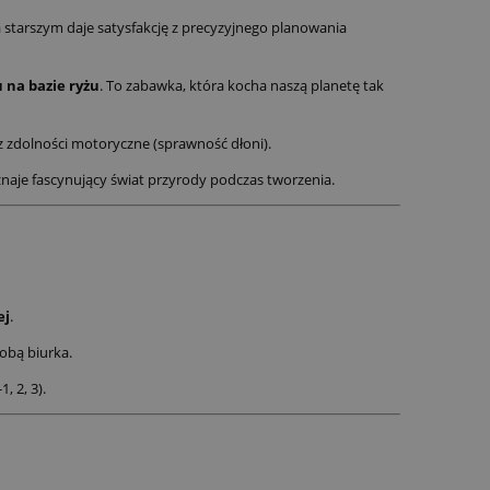
tarszym daje satysfakcję z precyzyjnego planowania
na bazie ryżu
. To zabawka, która kocha naszą planetę tak
z zdolności motoryczne (sprawność dłoni).
naje fascynujący świat przyrody podczas tworzenia.
ej
.
obą biurka.
 2, 3).