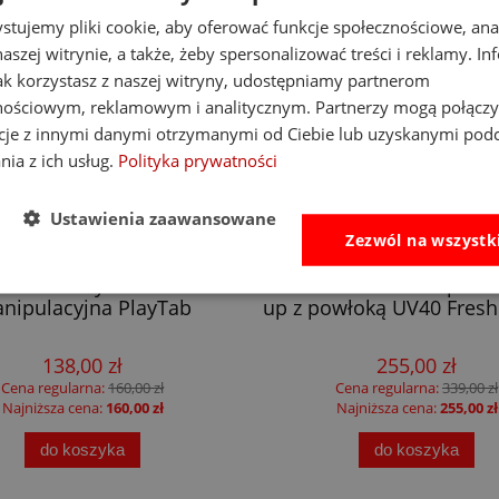
stujemy pliki cookie, aby oferować funkcje społecznościowe, an
aszej witrynie, a także, żeby spersonalizować treści i reklamy. In
jak korzystasz z naszej witryny, udostępniamy partnerom
nościowym, reklamowym i analitycznym. Partnerzy mogą połączy
cje z innymi danymi otrzymanymi od Ciebie lub uzyskanymi pod
nia z ich usług.
Polityka prywatności
Ustawienia zaawansowane
Zezwól na wszystk
-14%
at Brain Toys tablica
Little Dutch namiot plaż
nipulacyjna PlayTab
up z powłoką UV40 Fresh
138,00 zł
255,00 zł
Cena regularna:
160,00 zł
Cena regularna:
339,00 zł
Najniższa cena:
160,00 zł
Najniższa cena:
255,00 zł
do koszyka
do koszyka