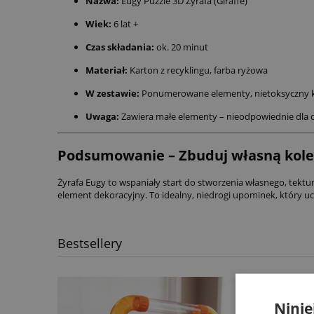
Nazwa:
Eugy Puzzle 3D Żyrafa (Giraffe)
Wiek:
6 lat +
Czas składania:
ok. 20 minut
Materiał:
Karton z recyklingu, farba ryżowa
W zestawie:
Ponumerowane elementy, nietoksyczny klej
Uwaga:
Zawiera małe elementy – nieodpowiednie dla dzi
Podsumowanie – Zbuduj własną kole
Żyrafa Eugy to wspaniały start do stworzenia własnego, tektur
element dekoracyjny. To idealny, niedrogi upominek, który u
Bestsellery
Ninie