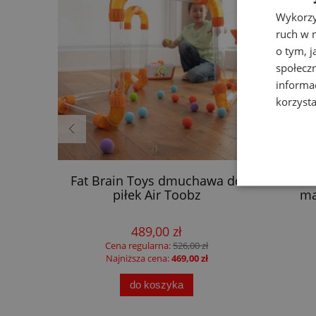
Wykorzy
ruch w n
o tym, 
społecz
informa
korzysta
a dla
Fat Brain Toys dmuchawa do
F
piłek Air Toobz
ma
489,00 zł
Cena regularna:
526,00 zł
Najniższa cena:
469,00 zł
do koszyka