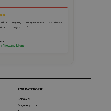
★★
ystko super, ekspresowa dostawa,
zka zachwycona!”
yna
yfikowany klient
TOP KATEGORIE
Zabawki
Magnetyczne