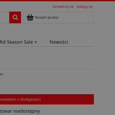
Zarejestruj się
Zaloguj się
Koszyk:
(pusty)
id Season Sale ⭐
Nowości
ru
ł
powiadom o dostępności
towar niedostępny