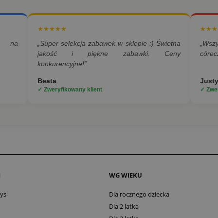
★★★★★
★★★
a na
„Super selekcja zabawek w sklepie :) Świetna
„Wsz
jakość i piękne zabawki. Ceny
córec
konkurencyjne!”
Beata
Just
✓ Zweryfikowany klient
✓ Zwer
I
WG WIEKU
oys
Dla rocznego dziecka
Dla 2 latka