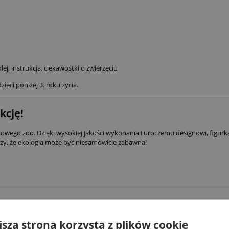
, instrukcja, ciekawostki o zwierzęciu
eci poniżej 3. roku życia.
kcję!
owego zoo. Dzięki wysokiej jakości wykonania i uroczemu designowi, figurka 
czy, że ekologia może być niesamowicie zabawna!
jsza strona korzysta z plików cookie