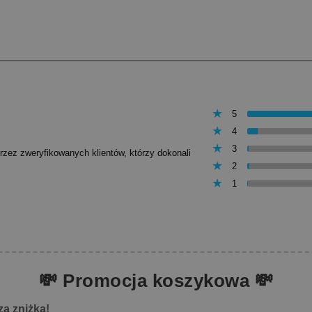
5
4
3
przez zweryfikowanych klientów, którzy dokonali
2
1
💸 Promocja koszykowa 💸
za zniżka!