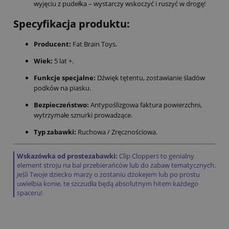
wyjęciu z pudełka – wystarczy wskoczyć i ruszyć w drogę!
Specyfikacja produktu:
Producent:
Fat Brain Toys.
Wiek:
5 lat +.
Funkcje specjalne:
Dźwięk tętentu, zostawianie śladów
podków na piasku.
Bezpieczeństwo:
Antypoślizgowa faktura powierzchni,
wytrzymałe sznurki prowadzące.
Typ zabawki:
Ruchowa / Zręcznościowa.
Wskazówka od prostezabawki:
Clip Cloppers to genialny
element stroju na bal przebierańców lub do zabaw tematycznych.
Jeśli Twoje dziecko marzy o zostaniu dżokejem lub po prostu
uwielbia konie, te szczudła będą absolutnym hitem każdego
spaceru!