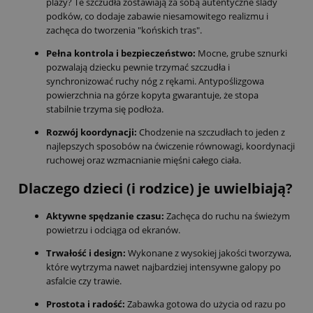
plaży? Te szczudła zostawiają za sobą autentyczne ślady
podków, co dodaje zabawie niesamowitego realizmu i
zachęca do tworzenia "końskich tras".
Pełna kontrola i bezpieczeństwo:
Mocne, grube sznurki
pozwalają dziecku pewnie trzymać szczudła i
synchronizować ruchy nóg z rękami. Antypoślizgowa
powierzchnia na górze kopyta gwarantuje, że stopa
stabilnie trzyma się podłoża.
Rozwój koordynacji:
Chodzenie na szczudłach to jeden z
najlepszych sposobów na ćwiczenie równowagi, koordynacji
ruchowej oraz wzmacnianie mięśni całego ciała.
Dlaczego dzieci (i rodzice) je uwielbiają?
Aktywne spędzanie czasu:
Zachęca do ruchu na świeżym
powietrzu i odciąga od ekranów.
Trwałość i design:
Wykonane z wysokiej jakości tworzywa,
które wytrzyma nawet najbardziej intensywne galopy po
asfalcie czy trawie.
Prostota i radość:
Zabawka gotowa do użycia od razu po