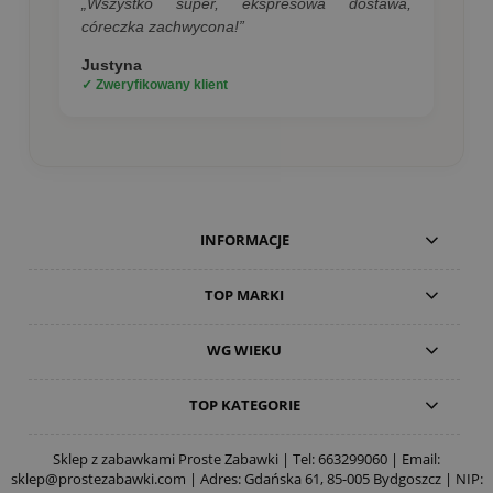
„Wszystko super, ekspresowa dostawa,
córeczka zachwycona!”
Justyna
✓ Zweryfikowany klient
INFORMACJE
TOP MARKI
WG WIEKU
TOP KATEGORIE
Sklep z zabawkami Proste Zabawki | Tel:
663299060
| Email:
sklep@prostezabawki.com
| Adres: Gdańska 61, 85-005 Bydgoszcz | NIP: