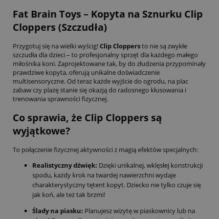
Fat Brain Toys – Kopyta na Sznurku Clip
Cloppers (Szczudła)
Przygotuj się na wielki wyścig!
Clip Cloppers
to nie są zwykłe
szczudła dla dzieci – to profesjonalny sprzęt dla każdego małego
miłośnika koni. Zaprojektowane tak, by do złudzenia przypominały
prawdziwe kopyta, oferują unikalne doświadczenie
multisensoryczne. Od teraz każde wyjście do ogrodu, na plac
zabaw czy plażę stanie się okazją do radosnego kłusowania i
trenowania sprawności fizycznej.
Co sprawia, że Clip Cloppers są
wyjątkowe?
To połączenie fizycznej aktywności z magią efektów specjalnych:
Realistyczny dźwięk:
Dzięki unikalnej, wklęsłej konstrukcji
spodu, każdy krok na twardej nawierzchni wydaje
charakterystyczny tętent kopyt. Dziecko nie tylko czuje się
jak koń, ale też tak brzmi!
Ślady na piasku:
Planujesz wizytę w piaskownicy lub na