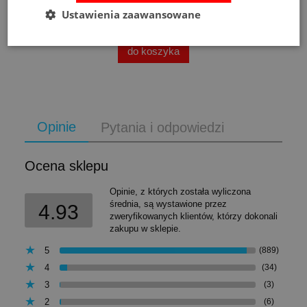
Cena regularna:
526,00 zł
Ustawienia zaawansowane
Najniższa cena:
469,00 zł
do koszyka
Opinie
Pytania i odpowiedzi
Ocena sklepu
Opinie, z których została wyliczona
średnia, są wystawione przez
4.93
zweryfikowanych klientów, którzy dokonali
zakupu w sklepie.
5
(889)
4
(34)
3
(3)
2
(6)