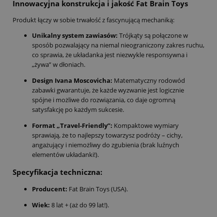
Innowacyjna konstrukcja i jakość Fat Brain Toys
Produkt łączy w sobie trwałość z fascynującą mechaniką:
Unikalny system zawiasów:
Trójkąty są połączone w
sposób pozwalający na niemal nieograniczony zakres ruchu,
co sprawia, że układanka jest niezwykle responsywna i
„żywa” w dłoniach.
Design Ivana Moscovicha:
Matematyczny rodowód
zabawki gwarantuje, że każde wyzwanie jest logicznie
spójne i możliwe do rozwiązania, co daje ogromną
satysfakcję po każdym sukcesie.
Format „Travel-Friendly”:
Kompaktowe wymiary
sprawiają, że to najlepszy towarzysz podróży – cichy,
angażujący i niemożliwy do zgubienia (brak luźnych
elementów układanki!).
Specyfikacja techniczna:
Producent:
Fat Brain Toys (USA).
Wiek:
8 lat + (aż do 99 lat!).