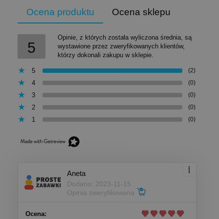
Ocena produktu
Ocena sklepu
Opinie, z których została wyliczona średnia, są
5
wystawione przez zweryfikowanych klientów,
którzy dokonali zakupu w sklepie.
5
(2)
4
(0)
3
(0)
2
(0)
1
(0)
Aneta
Dodano: 2023-11-15
Opinia zweryfikowana
Ocena: