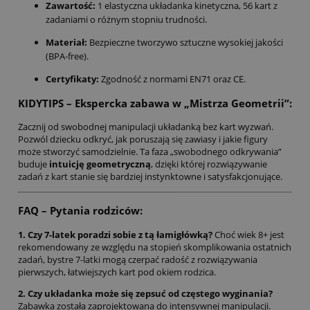
Zawartość:
1 elastyczna układanka kinetyczna, 56 kart z
zadaniami o różnym stopniu trudności.
Materiał:
Bezpieczne tworzywo sztuczne wysokiej jakości
(BPA-free).
Certyfikaty:
Zgodność z normami EN71 oraz CE.
KIDYTIPS – Ekspercka zabawa w „Mistrza Geometrii”:
Zacznij od swobodnej manipulacji układanką bez kart wyzwań.
Pozwól dziecku odkryć, jak poruszają się zawiasy i jakie figury
może stworzyć samodzielnie. Ta faza „swobodnego odkrywania”
buduje
intuicję geometryczną
, dzięki której rozwiązywanie
zadań z kart stanie się bardziej instynktowne i satysfakcjonujące.
FAQ – Pytania rodziców:
1. Czy 7-latek poradzi sobie z tą łamigłówką?
Choć wiek 8+ jest
rekomendowany ze względu na stopień skomplikowania ostatnich
zadań, bystre 7-latki mogą czerpać radość z rozwiązywania
pierwszych, łatwiejszych kart pod okiem rodzica.
2. Czy układanka może się zepsuć od częstego wyginania?
Zabawka została zaprojektowana do intensywnej manipulacji.