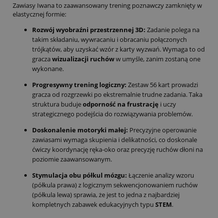
Zawiasy Iwana to zaawansowany trening poznawczy zamknięty w
elastycznej formie:
Rozwój wyobraźni przestrzennej 3D:
Zadanie polega na
takim składaniu, wywracaniu i obracaniu połączonych
trójkątów, aby uzyskać wzór z karty wyzwań. Wymaga to od
gracza
wizualizacji ruchów
w umyśle, zanim zostaną one
wykonane.
Progresywny trening logiczny:
Zestaw 56 kart prowadzi
gracza od rozgrzewki po ekstremalnie trudne zadania. Taka
struktura buduje
odporność na frustrację
i uczy
strategicznego podejścia do rozwiązywania problemów.
Doskonalenie motoryki małej:
Precyzyjne operowanie
zawiasami wymaga skupienia i delikatności, co doskonale
ćwiczy koordynację ręka-oko oraz precyzję ruchów dłoni na
poziomie zaawansowanym.
Stymulacja obu półkul mózgu:
Łączenie analizy wzoru
(półkula prawa) z logicznym sekwencjonowaniem ruchów
(półkula lewa) sprawia, że jest to jedna z najbardziej
kompletnych zabawek edukacyjnych typu
STEM
.