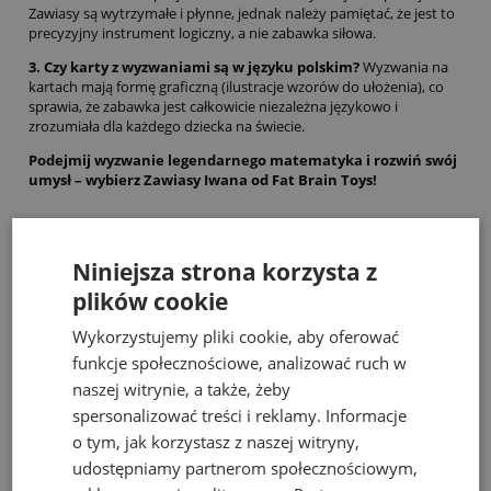
Zawiasy są wytrzymałe i płynne, jednak należy pamiętać, że jest to
precyzyjny instrument logiczny, a nie zabawka siłowa.
3. Czy karty z wyzwaniami są w języku polskim?
Wyzwania na
kartach mają formę graficzną (ilustracje wzorów do ułożenia), co
sprawia, że zabawka jest całkowicie niezależna językowo i
zrozumiała dla każdego dziecka na świecie.
Podejmij wyzwanie legendarnego matematyka i rozwiń swój
umysł – wybierz Zawiasy Iwana od Fat Brain Toys!
Niniejsza strona korzysta z
Bestsellery
plików cookie
Wykorzystujemy pliki cookie, aby oferować
funkcje społecznościowe, analizować ruch w
naszej witrynie, a także, żeby
spersonalizować treści i reklamy. Informacje
o tym, jak korzystasz z naszej witryny,
udostępniamy partnerom społecznościowym,