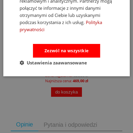
reklamowym i analitycznym. Partnerzy mogą
połączyć te informacje z innymi danymi
otrzymanymi od Ciebie lub uzyskanymi
podczas korzystania z ich usług.
Polityka
prywatności
a
Fat Brain Toys dmuchawa do piłek Air Toobz
Zezwól na wszystkie
Ustawienia zaawansowane
489,00 zł
Cena regularna:
526,00 zł
Najniższa cena:
469,00 zł
do koszyka
Opinie
Pytania i odpowiedzi