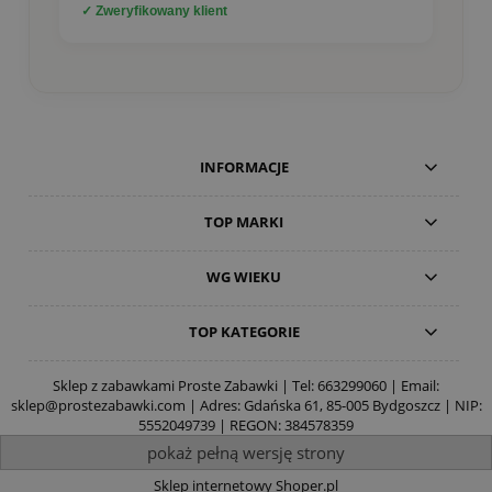
✓ Zweryfikowany klient
INFORMACJE
TOP MARKI
WG WIEKU
TOP KATEGORIE
Sklep z zabawkami Proste Zabawki | Tel:
663299060
| Email:
sklep@prostezabawki.com
| Adres: Gdańska 61, 85-005 Bydgoszcz | NIP:
5552049739 | REGON: 384578359
pokaż pełną wersję strony
Sklep internetowy Shoper.pl