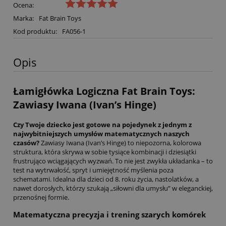
Ocena:
Marka:
Fat Brain Toys
Kod produktu:
FA056-1
Opis
Łamigłówka Logiczna Fat Brain Toys:
Zawiasy Iwana (Ivan’s Hinge)
Czy Twoje dziecko jest gotowe na pojedynek z jednym z
najwybitniejszych umysłów matematycznych naszych
czasów?
Zawiasy Iwana (Ivan’s Hinge) to niepozorna, kolorowa
struktura, która skrywa w sobie tysiące kombinacji i dziesiątki
frustrująco wciągających wyzwań. To nie jest zwykła układanka – to
test na wytrwałość, spryt i umiejętność myślenia poza
schematami. Idealna dla dzieci od 8. roku życia, nastolatków, a
nawet dorosłych, którzy szukają „siłowni dla umysłu” w eleganckiej,
przenośnej formie.
Matematyczna precyzja i trening szarych komórek