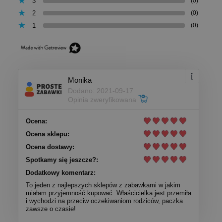
3
(0)
2
(0)
1
(0)
Monika
Dodano: 2021-09-17
Opinia zweryfikowana
Ocena:
Ocena sklepu:
Ocena dostawy:
Spotkamy się jeszcze?:
Dodatkowy komentarz:
To jeden z najlepszych sklepów z zabawkami w jakim
miałam przyjemność kupować. Właścicielka jest przemiła
i wychodzi na przeciw oczekiwaniom rodziców, paczka
zawsze o czasie!