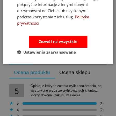
połączyć te informacje z innymi danymi
489,00 zł
otrzymanymi od Ciebie lub uzyskanymi
Cena regularna:
526,00 zł
podczas korzystania z ich usług.
Polityka
Najniższa cena:
469,00 zł
prywatności
do koszyka
Zezwól na wszystkie
Ustawienia zaawansowane
Opinie
Pytania i odpowiedzi
Ocena produktu
Ocena sklepu
Opinie, z których została wyliczona średnia, są
5
wystawione przez zweryfikowanych klientów,
którzy dokonali zakupu w sklepie.
5
(1)
4
(0)