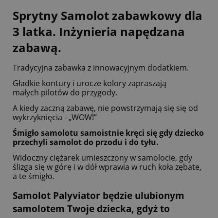
Sprytny Samolot zabawkowy dla
3 latka.
Inżynieria napędzana
zabawą.
Tradycyjna zabawka z innowacyjnym dodatkiem.
Gładkie kontury i urocze kolory zapraszają
małych pilotów do przygody.
A kiedy zaczną zabawę, nie powstrzymają się się od
wykrzyknięcia - „WOW!”
Śmigło samolotu samoistnie kręci się gdy dziecko
przechyli samolot do przodu i do tyłu.
Widoczny ciężarek umieszczony w samolocie, gdy
ślizga się w górę i w dół wprawia w ruch koła zębate,
a te śmigło.
Samolot Palyviator będzie ulubionym
samolotem Twoje dziecka,
gdyż to