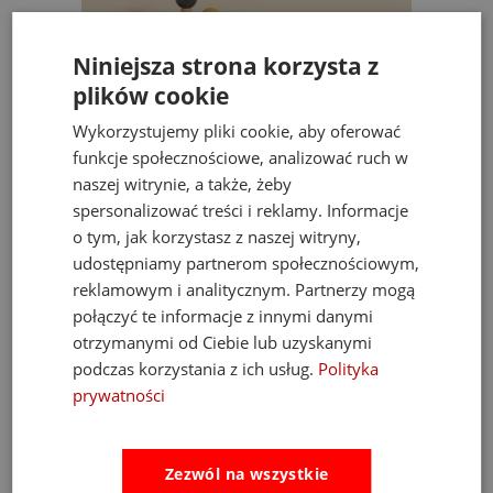
Niniejsza strona korzysta z
plików cookie
Wykorzystujemy pliki cookie, aby oferować
funkcje społecznościowe, analizować ruch w
naszej witrynie, a także, żeby
spersonalizować treści i reklamy. Informacje
o tym, jak korzystasz z naszej witryny,
udostępniamy partnerom społecznościowym,
reklamowym i analitycznym. Partnerzy mogą
era z Ciastkami
Serwis do Herbaty Drewniany z T
połączyć te informacje z innymi danymi
oy Van 3+
Set Tender Leaf Toy
otrzymanymi od Ciebie lub uzyskanymi
00 zł
126,65 zł
149,00 zł
podczas korzystania z ich usług.
Polityka
prywatności
ka
do koszyka
Zezwól na wszystkie