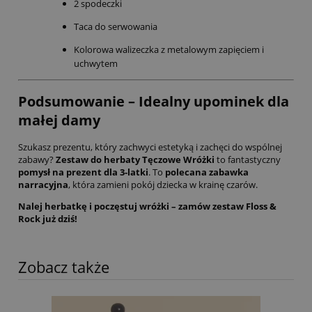
2 spodeczki
Taca do serwowania
Kolorowa walizeczka z metalowym zapięciem i
uchwytem
Podsumowanie – Idealny upominek dla
małej damy
Szukasz prezentu, który zachwyci estetyką i zachęci do wspólnej
zabawy?
Zestaw do herbaty Tęczowe Wróżki
to fantastyczny
pomysł na prezent dla 3-latki
. To
polecana zabawka
narracyjna
, która zamieni pokój dziecka w krainę czarów.
Nalej herbatkę i poczęstuj wróżki – zamów zestaw Floss &
Rock już dziś!
Zobacz także