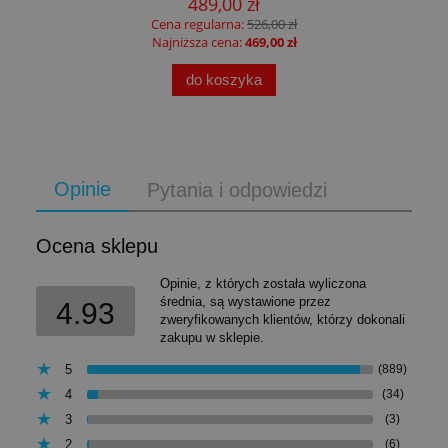
489,00 zł
Cena regularna:
526,00 zł
Najniższa cena:
469,00 zł
do koszyka
Opinie
Pytania i odpowiedzi
Ocena sklepu
Opinie, z których została wyliczona
średnia, są wystawione przez
4.93
zweryfikowanych klientów, którzy dokonali
zakupu w sklepie.
5
(889)
4
(34)
3
(3)
2
(6)