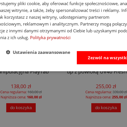
stujemy pliki cookie, aby oferować funkcje społecznościowe, an
aszej witrynie, a także, żeby spersonalizować treści i reklamy. In
jak korzystasz z naszej witryny, udostępniamy partnerom
nościowym, reklamowym i analitycznym. Partnerzy mogą połączy
cje z innymi danymi otrzymanymi od Ciebie lub uzyskanymi pod
nia z ich usług.
Polityka prywatności
Ustawienia zaawansowane
-14%
Zezwól na wszystk
at Brain Toys tablica
Little Dutch namiot plaż
nipulacyjna PlayTab
up z powłoką UV40 Fresh
138,00 zł
255,00 zł
Cena regularna:
160,00 zł
Cena regularna:
339,00 zł
Najniższa cena:
160,00 zł
Najniższa cena:
255,00 zł
do koszyka
do koszyka