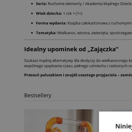
Seria:
Ruchome elementy / Akademia Mądrego Dzieck
Wiek dziecka:
1 rok + (1+)
Forma wydania:
Książka całokartonowa z ruchomymi
Tematyka:
Wielkanoc, wiosna, zwierzęta, spostrzegaw
Idealny upominek od „Zajączka”
Szukasz mądrej alternatywy dla słodyczy do wielkanocnego ko
wspólnego spędzania czasu, pełnego uśmiechu i radosnych o
Przesuń paluszkiem i znajdź uszatego przyjaciela – zam
Bestsellery
Ninie