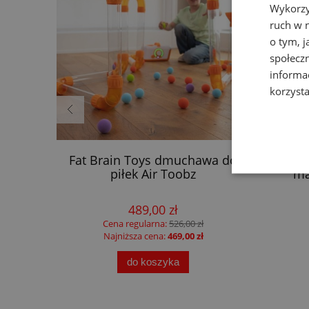
Wykorzy
ruch w n
o tym, 
społecz
informa
korzysta
a dla
Fat Brain Toys dmuchawa do
F
piłek Air Toobz
ma
489,00 zł
Cena regularna:
526,00 zł
Najniższa cena:
469,00 zł
do koszyka