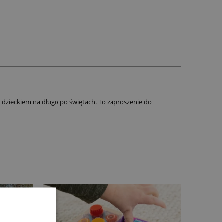
 z dzieckiem na długo po świętach. To zaproszenie do