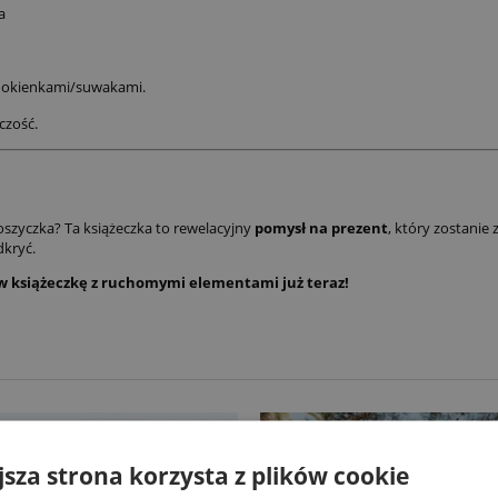
a
 okienkami/suwakami.
czość.
szyczka? Ta książeczka to rewelacyjny
pomysł na prezent
, który zostanie
dkryć.
ów książeczkę z ruchomymi elementami już teraz!
jsza strona korzysta z plików cookie