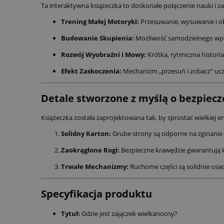
Ta interaktywna książeczka to doskonałe połączenie nauki i z
Trening Małej Motoryki:
Przesuwanie, wysuwanie i ob
Budowanie Skupienia:
Możliwość samodzielnego wpływa
Rozwój Wyobraźni i Mowy:
Krótka, rytmiczna historia
Efekt Zaskoczenia:
Mechanizm „przesuń i zobacz” ucz
Detale stworzone z myślą o bezpiec
Książeczka została zaprojektowana tak, by sprostać wielkiej e
Solidny Karton:
Grube strony są odporne na zginanie
Zaokrąglone Rogi:
Bezpieczne krawędzie gwarantują 
Trwałe Mechanizmy:
Ruchome części są solidnie osad
Specyfikacja produktu
Tytuł:
Gdzie jest zajączek wielkanocny?