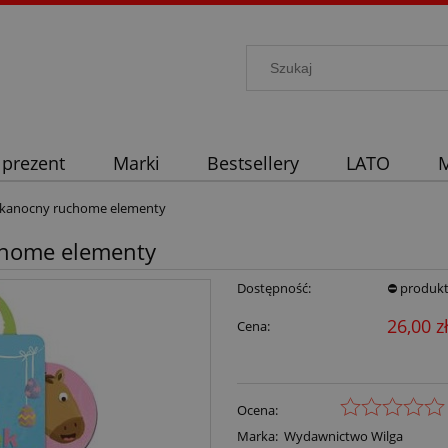
 prezent
Marki
Bestsellery
LATO
M
ielkanocny ruchome elementy
uchome elementy
Dostępność:
⛔ produkt
26,00 z
Cena:
Ocena:
Marka:
Wydawnictwo Wilga