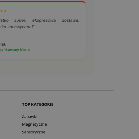
★★
ystko super, ekspresowa dostawa,
zka zachwycona!”
yna
yfikowany klient
TOP KATEGORIE
Zabawki
Magnetyczne
Sensoryczne