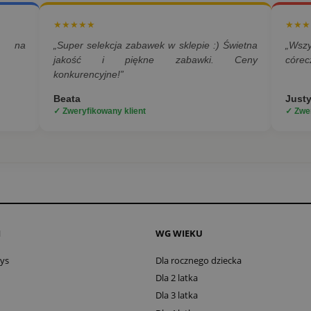
★★★★★
★★★
a na
„Super selekcja zabawek w sklepie :) Świetna
„Wsz
jakość i piękne zabawki. Ceny
córec
konkurencyjne!”
Beata
Just
✓ Zweryfikowany klient
✓ Zwer
I
WG WIEKU
oys
Dla rocznego dziecka
Dla 2 latka
Dla 3 latka