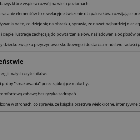
abawy, które wspiera rozwój na wielu poziomach:
racanie elementów to rewelacyjne ćwiczenie dla paluszków, rozwijające pre
nia na to, co dzieje się na obrazku, sprawia, że nawet najbardziej niecierp
 i ciepłe ilustracje zachęcają do powtarzania słów, naśladowania odgłosów p
y dziecko związku przyczynowo-skutkowego i dostarcza mnóstwo radości p
zeństwie
nergii małych czytelników:
 i próby "smakowania" przez ząbkujące maluchy.
komfortową zabawę bez ryzyka zadrapań.
zone w stronach, co sprawia, że książka przetrwa wielokrotne, intensywne 