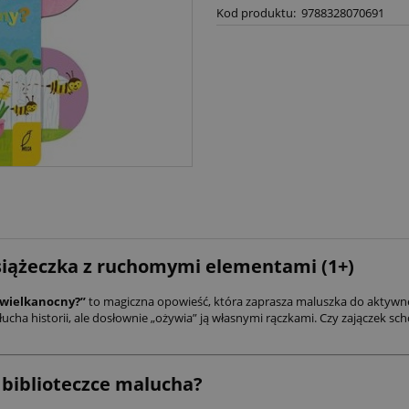
Kod produktu:
9788328070691
Książeczka z ruchomymi elementami (1+)
k wielkanocny?”
to magiczna opowieść, która zaprasza maluszka do aktywn
słucha historii, ale dosłownie „ożywia” ją własnymi rączkami. Czy zajączek s
 biblioteczce malucha?