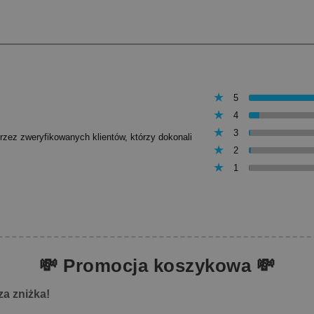
5
4
3
przez zweryfikowanych klientów, którzy dokonali
2
1
💸 Promocja koszykowa 💸
za zniżka!