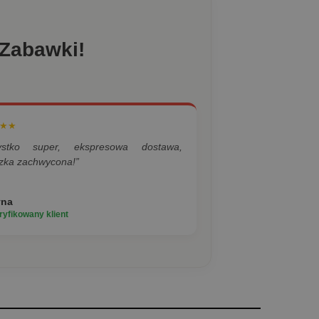
 Zabawki!
★★
ystko super, ekspresowa dostawa,
zka zachwycona!”
yna
yfikowany klient