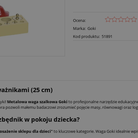
Ocena:
Marka:
Goki
Kod produktu:
51891
ażnikami (25 cm)
yki!
Metalowa waga szalkowa Goki
to profesjonalne narzędzie edukacyjne
która pozwoli małemu badaczowi zrozumieć pojęcie masy, równowagi oraz lo
zbędnik w pokoju dziecka?
sażenie sklepu dla dzieci"
to kluczowe kategorie. Waga Goki idealnie wpis