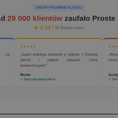
ZWERYFIKOWANI KLIENCI
ad
29 000 klientów
zaufało Proste
★ 4.93 / 5
| Średnia ocena
★★★★★
★★★
a na
„Super selekcja zabawek w sklepie :) Świetna
„Wsz
jakość i piękne zabawki. Ceny
córec
konkurencyjne!”
Beata
Just
✓ Zweryfikowany klient
✓ Zwer