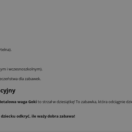
telna).
lnym i wczesnoszkolnym).
eczeństwa dla zabawek.
cyjny
etalowa waga Goki
to strzał w dziesiątkę! To zabawka, która odciągnie dz
dziecku odkryć, ile waży dobra zabawa!