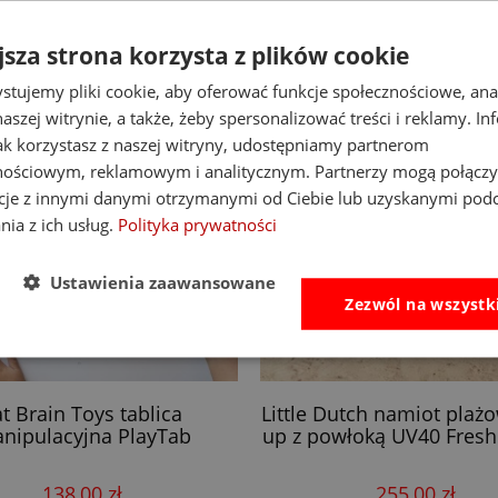
jsza strona korzysta z plików cookie
stujemy pliki cookie, aby oferować funkcje społecznościowe, an
aszej witrynie, a także, żeby spersonalizować treści i reklamy. In
jak korzystasz z naszej witryny, udostępniamy partnerom
nościowym, reklamowym i analitycznym. Partnerzy mogą połączy
cje z innymi danymi otrzymanymi od Ciebie lub uzyskanymi pod
nia z ich usług.
Polityka prywatności
Ustawienia zaawansowane
Zezwól na wszystk
at Brain Toys tablica
Little Dutch namiot plaż
nipulacyjna PlayTab
up z powłoką UV40 Fresh
138,00 zł
255,00 zł