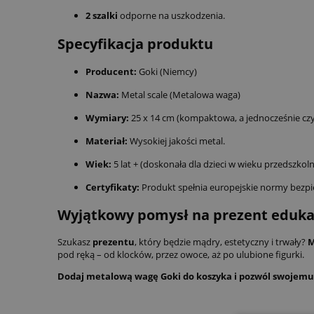
2 szalki
odporne na uszkodzenia.
Specyfikacja produktu
Producent:
Goki (Niemcy)
Nazwa:
Metal scale (Metalowa waga)
Wymiary:
25 x 14 cm (kompaktowa, a jednocześnie czy
Materiał:
Wysokiej jakości metal.
Wiek:
5 lat + (doskonała dla dzieci w wieku przedszko
Certyfikaty:
Produkt spełnia europejskie normy bezpi
Wyjątkowy pomysł na prezent eduka
Szukasz
prezentu
, który będzie mądry, estetyczny i trwały?
M
pod ręką – od klocków, przez owoce, aż po ulubione figurki.
Dodaj metalową wagę Goki do koszyka i pozwól swojemu 