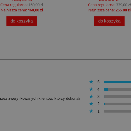
Cena regularna:
160,00 zł
Cena regularna:
339,00 zł
Najniższa cena:
160,00 zł
Najniższa cena:
255,00 zł
do koszyka
do koszyka
5
4
3
przez zweryfikowanych klientów, którzy dokonali
2
1