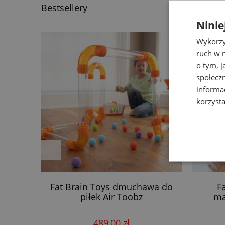
Bestsellery
Ninie
Wykorzy
ruch w n
o tym, 
społecz
informa
korzysta
 Little
Fat Brain Toys dmuchawa do
F
piłek Air Toobz
ma
489,00 zł