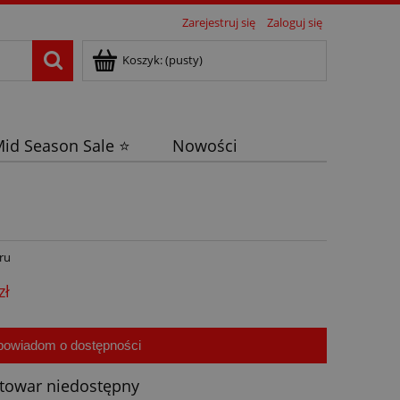
Zarejestruj się
Zaloguj się
Koszyk:
(pusty)
id Season Sale ⭐
Nowości
ru
zł
powiadom o dostępności
towar niedostępny