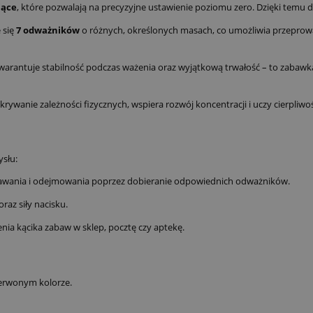
jące
, które pozwalają na precyzyjne ustawienie poziomu zero. Dzięki temu d
 się
7 odważników
o różnych, określonych masach, co umożliwia przepro
warantuje stabilność podczas ważenia oraz wyjątkową trwałość – to zabawk
wanie zależności fizycznych, wspiera rozwój koncentracji i uczy cierpliwoś
słu:
wania i odejmowania poprzez dobieranie odpowiednich odważników.
raz siły nacisku.
ia kącika zabaw w sklep, pocztę czy aptekę.
erwonym kolorze.