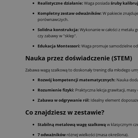
Realistyczne działanie:
Waga posiada
śruby kalibru
Kompletny zestaw odważników:
W pakiecie znajduje
porównawczych.
Solidna konstrukcja:
Wykonanie w całości z metalu g
czy zabawy w "sklep".
Edukacja Montessori:
Waga promuje samodzielne odkry
Nauka przez doświadczenie (STEM)
Zabawa wagą szalkową to doskonały trening dla młodego umy
Rozwój kompetencji matematycznych:
Nauka doda
Rozumienie fizyki:
Praktyczna lekcja grawitacji, masy o
Zabawa w odgrywanie ról:
Idealny element doposażen
Co znajdziesz w zestawie?
Stabilną metalową wagę szalkową
w klasycznym cz
7 odważników
różnej wielkości (masa określona).