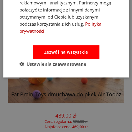
reklamowym i analitycznym. Partnerzy mogą
połączyć te informacje z innymi danymi
otrzymanymi od Ciebie lub uzyskanymi
podczas korzystania z ich usług.
Polityka
prywatności
Zezwól na wszystkie
Ustawienia zaawansowane
m
Fat Brain Toys dmuchawa do piłek Air Toobz
489,00 zł
Cena regularna:
526,00 zł
Najniższa cena:
469,00 zł