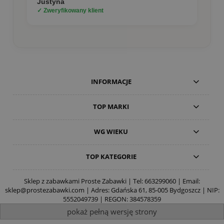
Justyna
✓ Zweryfikowany klient
INFORMACJE
TOP MARKI
WG WIEKU
TOP KATEGORIE
Sklep z zabawkami Proste Zabawki | Tel:
663299060
| Email:
sklep@prostezabawki.com
| Adres: Gdańska 61, 85-005 Bydgoszcz | NIP:
5552049739 | REGON: 384578359
pokaż pełną wersję strony