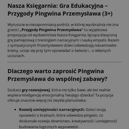
Nasza Księgarnia: Gra Edukacyjna –
Przygody Pingwina Przemysława (3+)
Wyruszcie w niezapomnianą podróż, w której wyobraźnia nie zna
granic!
„Przygody Pingwina Przemysława”
to wyjątkowa
propozycja od wydawnictwa Nasza Księgarnia, łącząca klasyczną
grę pamięciową z treningiem narracyjnym i nauką empatii. Razem
z sympatycznym Przemysławem dzieci odwiedzają niesamowite
krainy, ucząc się przy tym opowiadać o świecie i... o własnych
uczuciach.
Dlaczego warto zaprosić Pingwina
Przemysława do wspólnej zabawy?
Szukasz
gry rozwojowej
, która nie tylko bawi, ale też realnie
wspiera inteligencję emocjonalną Twojego dziecka? Ta pozycja
oferuje znacznie więcej niż zwykła planszówka:
Rozwój umiejętności narracyjnych:
Dzieci snują
opowieści o krainach, które odwiedza pingwin, co
doskonale rozwija słownictwo, kreatywność i umiejętność
budowania logicznych wypowiedzi.