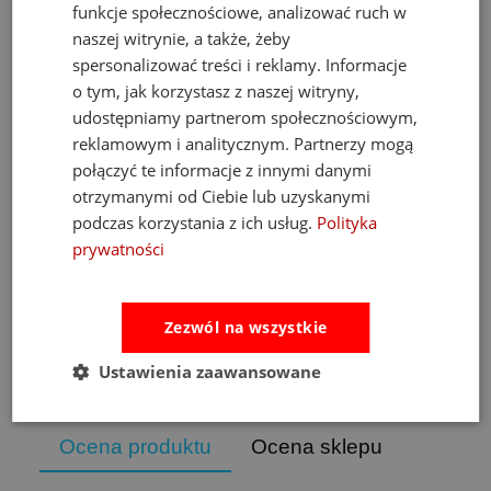
funkcje społecznościowe, analizować ruch w
naszej witrynie, a także, żeby
spersonalizować treści i reklamy. Informacje
o tym, jak korzystasz z naszej witryny,
m
Fat Brain Toys dmuchawa do piłek Air Toobz
udostępniamy partnerom społecznościowym,
reklamowym i analitycznym. Partnerzy mogą
połączyć te informacje z innymi danymi
489,00 zł
otrzymanymi od Ciebie lub uzyskanymi
Cena regularna:
526,00 zł
podczas korzystania z ich usług.
Polityka
Najniższa cena:
469,00 zł
prywatności
do koszyka
Zezwól na wszystkie
Ustawienia zaawansowane
Opinie
Pytania i odpowiedzi
Ocena produktu
Ocena sklepu