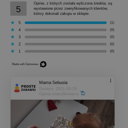
Opinie, z których została wyliczona średnia, są
5
wystawione przez zweryfikowanych klientów,
którzy dokonali zakupu w sklepie.
5
(1)
4
(0)
3
(0)
2
(0)
1
(0)
Mama Sebusia
Dodano: 2021-03-25
Opinia zweryfikowana