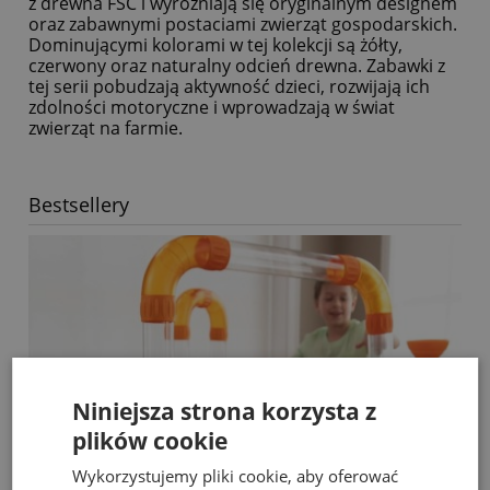
z drewna FSC i wyróżniają się oryginalnym designem
oraz zabawnymi postaciami zwierząt gospodarskich.
Dominującymi kolorami w tej kolekcji są żółty,
czerwony oraz naturalny odcień drewna. Zabawki z
tej serii pobudzają aktywność dzieci, rozwijają ich
zdolności motoryczne i wprowadzają w świat
zwierząt na farmie.
Bestsellery
Niniejsza strona korzysta z
plików cookie
Wykorzystujemy pliki cookie, aby oferować