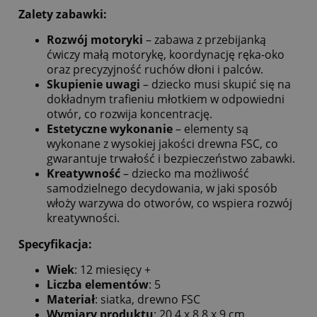
Zalety zabawki
:
Rozwój motoryki
– zabawa z przebijanką
ćwiczy małą motorykę, koordynację ręka-oko
oraz precyzyjność ruchów dłoni i palców.
Skupienie uwagi
– dziecko musi skupić się na
dokładnym trafieniu młotkiem w odpowiedni
otwór, co rozwija koncentrację.
Estetyczne wykonanie
– elementy są
wykonane z wysokiej jakości drewna FSC, co
gwarantuje trwałość i bezpieczeństwo zabawki.
Kreatywność
– dziecko ma możliwość
samodzielnego decydowania, w jaki sposób
włoży warzywa do otworów, co wspiera rozwój
kreatywności.
Specyfikacja
:
Wiek
: 12 miesięcy +
Liczba elementów
: 5
Materiał
: siatka, drewno FSC
Wymiary produktu
: 20,4 x 8,8 x 9 cm