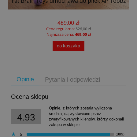
Fat Brain Toys dmuchawa do piłek Air Toobz
489,00 zł
Cena regularna:
526,00 zł
Najniższa cena:
469,00 zł
do koszyka
Opinie
Pytania i odpowiedzi
Ocena sklepu
Opinie, z których została wyliczona
średnia, są wystawione przez
4.93
zweryfikowanych klientów, którzy dokonali
zakupu w sklepie.
5
(889)