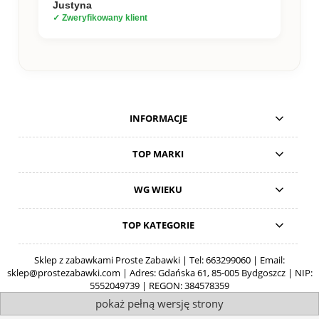
Justyna
✓ Zweryfikowany klient
INFORMACJE
TOP MARKI
WG WIEKU
TOP KATEGORIE
Sklep z zabawkami Proste Zabawki | Tel:
663299060
| Email:
sklep@prostezabawki.com
| Adres: Gdańska 61, 85-005 Bydgoszcz | NIP:
5552049739 | REGON: 384578359
pokaż pełną wersję strony