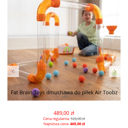
Fat Brain Toys dmuchawa do piłek Air Toobz
489,00 zł
Cena regularna:
526,00 zł
Najniższa cena:
469,00 zł