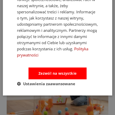
3. Czy 3-latek poradzi sobie z wagą 6,2 kg?
Tak.
Ta waga
naszej witrynie, a także, żeby
zapewnia stabilność pojazdu, co jest ważne przy nauce równowagi.
spersonalizować treści i reklamy. Informacje
Rowerek nie "ucieka" spod dziecka, a środek ciężkości jest
osadzony nisko, ułatwiając kontrolę nad pojazdem.
o tym, jak korzystasz z naszej witryny,
udostępniamy partnerom społecznościowym,
Podaruj swojemu dziecku bilet do świata aktywnej przygody
– wybierz klasyczny rowerek Janod Bikloon Vintage!
reklamowym i analitycznym. Partnerzy mogą
połączyć te informacje z innymi danymi
otrzymanymi od Ciebie lub uzyskanymi
Bestsellery
podczas korzystania z ich usług.
Polityka
prywatności
Zezwól na wszystkie
Ustawienia zaawansowane