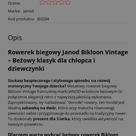
Ocena:
Marka:
Janod
Kod produktu:
J03294
Opis
Rowerek biegowy Janod Bikloon Vintage
– Beżowy klasyk dla chłopca i
dziewczynki
Szukasz bezpiecznego i stylowego sposobu na rozwój
motoryczny Twojego dziecka?
Metalowy rowerek biegowy
Bikloon Vintage francuskiej marki JANOD w kolorze beżowym to
połączenie elegancji retro z najwyższą jakością wykonania.
Zaprojektowany, by naśladować "dorosłe" rowery, ten model jest
idealną
zabawką na dwór
, która uczy malucha równowagi,
pewności siebie i przygotowuje do przesiadki na tradycyjny rower.
To doskonały
prezent dla 3 latka
, który uwielbia aktywność na
świeżym powietrzu.
Dlaczego warto wybrać beżowy rowerek Bikloon