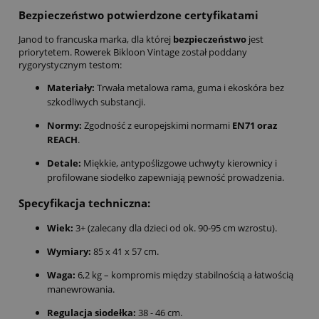
Bezpieczeństwo potwierdzone certyfikatami
Janod to francuska marka, dla której
bezpieczeństwo
jest
priorytetem. Rowerek Bikloon Vintage został poddany
rygorystycznym testom:
Materiały:
Trwała metalowa rama, guma i ekoskóra bez
szkodliwych substancji.
Normy:
Zgodność z europejskimi normami
EN71 oraz
REACH
.
Detale:
Miękkie, antypoślizgowe uchwyty kierownicy i
profilowane siodełko zapewniają pewność prowadzenia.
Specyfikacja techniczna:
Wiek:
3+ (zalecany dla dzieci od ok. 90-95 cm wzrostu).
Wymiary:
85 x 41 x 57 cm.
Waga:
6,2 kg – kompromis między stabilnością a łatwością
manewrowania.
Regulacja siodełka:
38 - 46 cm.