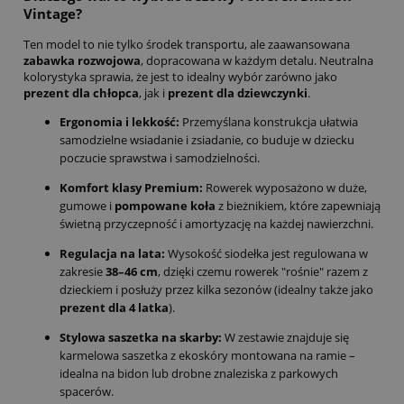
Vintage?
Ten model to nie tylko środek transportu, ale zaawansowana
zabawka rozwojowa
, dopracowana w każdym detalu. Neutralna
kolorystyka sprawia, że jest to idealny wybór zarówno jako
prezent dla chłopca
, jak i
prezent dla dziewczynki
.
Ergonomia i lekkość:
Przemyślana konstrukcja ułatwia
samodzielne wsiadanie i zsiadanie, co buduje w dziecku
poczucie sprawstwa i samodzielności.
Komfort klasy Premium:
Rowerek wyposażono w duże,
gumowe i
pompowane koła
z bieżnikiem, które zapewniają
świetną przyczepność i amortyzację na każdej nawierzchni.
Regulacja na lata:
Wysokość siodełka jest regulowana w
zakresie
38–46 cm
, dzięki czemu rowerek "rośnie" razem z
dzieckiem i posłuży przez kilka sezonów (idealny także jako
prezent dla 4 latka
).
Stylowa saszetka na skarby:
W zestawie znajduje się
karmelowa saszetka z ekoskóry montowana na ramie –
idealna na bidon lub drobne znaleziska z parkowych
spacerów.