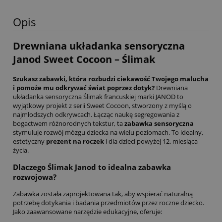
Opis
Drewniana układanka sensoryczna
Janod Sweet Cocoon – Ślimak
Szukasz zabawki, która rozbudzi ciekawość Twojego malucha
i pomoże mu odkrywać świat poprzez dotyk?
Drewniana
układanka sensoryczna Ślimak francuskiej marki JANOD to
wyjątkowy projekt z serii Sweet Cocoon, stworzony z myślą o
najmłodszych odkrywcach. Łącząc naukę segregowania z
bogactwem różnorodnych tekstur, ta
zabawka sensoryczna
stymuluje rozwój mózgu dziecka na wielu poziomach. To idealny,
estetyczny
prezent na roczek
i dla dzieci powyżej 12. miesiąca
życia.
Dlaczego Ślimak Janod to idealna zabawka
rozwojowa?
Zabawka została zaprojektowana tak, aby wspierać naturalną
potrzebę dotykania i badania przedmiotów przez roczne dziecko.
Jako zaawansowane narzędzie edukacyjne, oferuje: