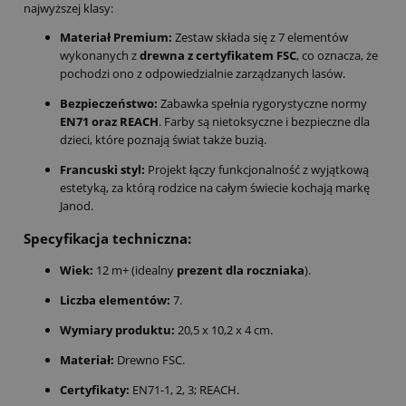
najwyższej klasy:
Materiał Premium:
Zestaw składa się z 7 elementów
wykonanych z
drewna z certyfikatem FSC
, co oznacza, że
pochodzi ono z odpowiedzialnie zarządzanych lasów.
Bezpieczeństwo:
Zabawka spełnia rygorystyczne normy
EN71 oraz REACH
. Farby są nietoksyczne i bezpieczne dla
dzieci, które poznają świat także buzią.
Francuski styl:
Projekt łączy funkcjonalność z wyjątkową
estetyką, za którą rodzice na całym świecie kochają markę
Janod.
Specyfikacja techniczna:
Wiek:
12 m+ (idealny
prezent dla roczniaka
).
Liczba elementów:
7.
Wymiary produktu:
20,5 x 10,2 x 4 cm.
Materiał:
Drewno FSC.
Certyfikaty:
EN71-1, 2, 3; REACH.