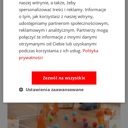
pudełko z charakterystycznym dla Janod designem. Jest to gotowy,
naszej witrynie, a także, żeby
elegancki
prezent na roczek
lub na pierwsze odwiedziny u
spersonalizować treści i reklamy. Informacje
maluszka.
o tym, jak korzystasz z naszej witryny,
Wspieraj rozwój swojego dziecka poprzez dotyk i zabawę –
udostępniamy partnerom społecznościowym,
wybierz sensorycznego ślimaka Janod!
reklamowym i analitycznym. Partnerzy mogą
połączyć te informacje z innymi danymi
otrzymanymi od Ciebie lub uzyskanymi
Bestsellery
podczas korzystania z ich usług.
Polityka
prywatności
Zezwól na wszystkie
Ustawienia zaawansowane