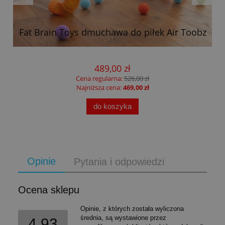
Fat Brain Toys dmuchawa do piłek Air Toobz
489,00 zł
Cena regularna:
526,00 zł
Najniższa cena:
469,00 zł
do koszyka
Opinie
Pytania i odpowiedzi
Ocena sklepu
Opinie, z których została wyliczona
średnia, są wystawione przez
4.93