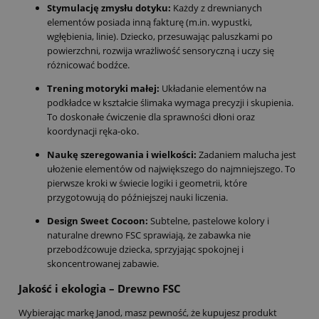
Stymulację zmysłu dotyku:
Każdy z drewnianych
elementów posiada inną fakturę (m.in. wypustki,
wgłębienia, linie). Dziecko, przesuwając paluszkami po
powierzchni, rozwija wrażliwość sensoryczną i uczy się
różnicować bodźce.
Trening motoryki małej:
Układanie elementów na
podkładce w kształcie ślimaka wymaga precyzji i skupienia.
To doskonałe ćwiczenie dla sprawności dłoni oraz
koordynacji ręka-oko.
Naukę szeregowania i wielkości:
Zadaniem malucha jest
ułożenie elementów od największego do najmniejszego. To
pierwsze kroki w świecie logiki i geometrii, które
przygotowują do późniejszej nauki liczenia.
Design Sweet Cocoon:
Subtelne, pastelowe kolory i
naturalne drewno FSC sprawiają, że zabawka nie
przebodźcowuje dziecka, sprzyjając spokojnej i
skoncentrowanej zabawie.
Jakość i ekologia – Drewno FSC
Wybierając markę Janod, masz pewność, że kupujesz produkt