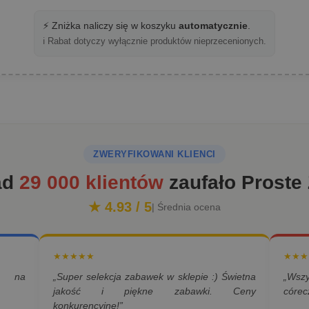
⚡ Zniżka naliczy się w koszyku
automatycznie
.
ℹ️ Rabat dotyczy wyłącznie produktów nieprzecenionych.
ZWERYFIKOWANI KLIENCI
ad
29 000 klientów
zaufało Proste
★ 4.93 / 5
| Średnia ocena
★★★★★
★★★
a na
„Super selekcja zabawek w sklepie :) Świetna
„Wsz
jakość i piękne zabawki. Ceny
córec
konkurencyjne!”