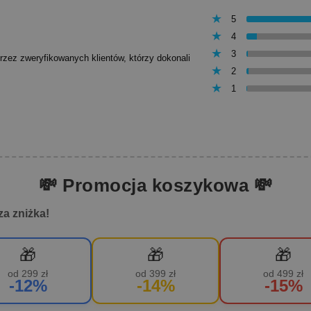
5
4
3
przez zweryfikowanych klientów, którzy dokonali
2
1
💸 Promocja koszykowa 💸
za zniżka!
🎁
🎁
🎁
od 299 zł
od 399 zł
od 499 zł
-12%
-14%
-15%