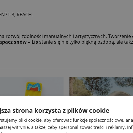
 EN71-3, REACH.
a rozwój zdolności manualnych i artystycznych. Tworzenie 
apacz snów – Lis
stanie się nie tylko piękną ozdobą, ale ta
jsza strona korzysta z plików cookie
stujemy pliki cookie, aby oferować funkcje społecznościowe, an
aszej witrynie, a także, żeby spersonalizować treści i reklamy. In