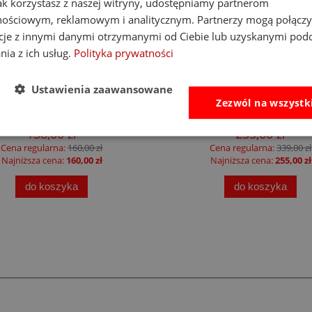
jak korzystasz z naszej witryny, udostępniamy partnerom
nościowym, reklamowym i analitycznym. Partnerzy mogą połączy
cje z innymi danymi otrzymanymi od Ciebie lub uzyskanymi pod
nia z ich usług.
Polityka prywatności
-14%
at Brain Toys tablica
Little Dutch namiot plaż
Ustawienia zaawansowane
nipulacyjna PlayTab
up z powłoką UV40 Fresh
Zezwól na wszystk
138,00 zł
255,00 zł
Cena regularna:
160,00 zł
Cena regularna:
339,00 zł
Najniższa cena:
160,00 zł
Najniższa cena:
255,00 zł
do koszyka
do koszyka