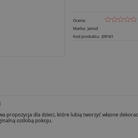
Ocena:
Marka:
Janod
Kod produktu:
J09161
d
wa propozycja dla dzieci, które lubią tworzyć własne dekora
yginalną ozdobą pokoju.