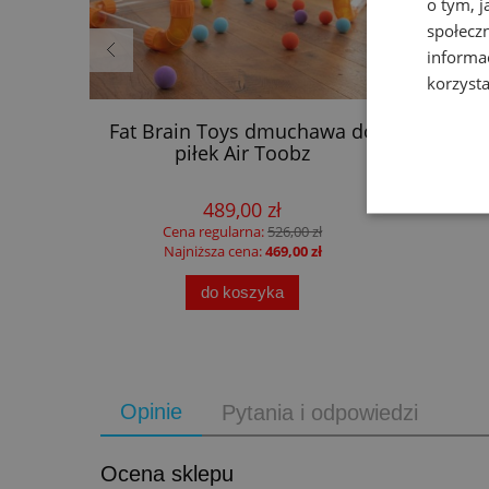
o tym, 
społecz
informa
korzysta
a Swim
Fat Brain Toys dmuchawa do
F
piłek Air Toobz
ma
489,00 zł
Cena regularna:
526,00 zł
Najniższa cena:
469,00 zł
do koszyka
Opinie
Pytania i odpowiedzi
Ocena sklepu