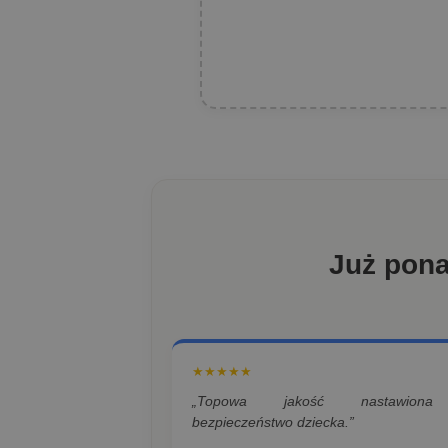
Już pon
★★★★★
„Topowa jakość nastawion
bezpieczeństwo dziecka.”