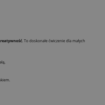
 kreatywność
. To doskonałe ćwiczenie dla małych
łą,
nkiem.