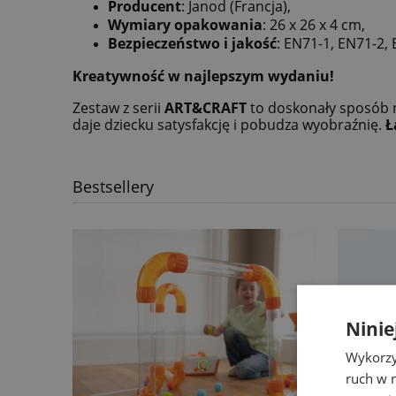
Producent
: Janod (Francja),
Wymiary opakowania
: 26 x 26 x 4 cm,
Bezpieczeństwo i jakość
: EN71-1, EN71-2,
Kreatywność w najlepszym wydaniu!
Zestaw z serii
ART&CRAFT
to doskonały sposób n
daje dziecku satysfakcję i pobudza wyobraźnię.
Ł
Bestsellery
Ninie
Wykorzy
ruch w n