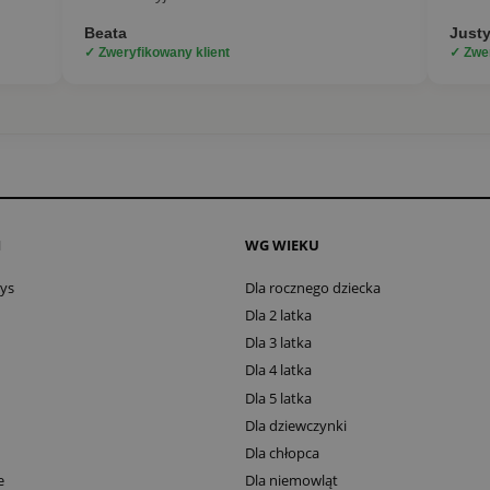
Beata
Just
✓ Zweryfikowany klient
✓ Zwer
I
WG WIEKU
oys
Dla rocznego dziecka
Dla 2 latka
Dla 3 latka
Dla 4 latka
Dla 5 latka
Dla dziewczynki
Dla chłopca
e
Dla niemowląt