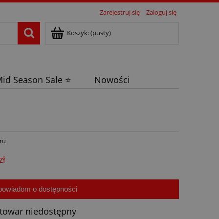
Zarejestruj się
Zaloguj się
Koszyk:
(pusty)
id Season Sale ⭐
Nowości
ru
zł
powiadom o dostępności
towar niedostępny