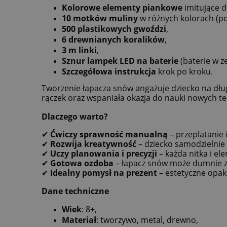
Kolorowe elementy piankowe
imitujące d
10 motków muliny
w różnych kolorach (po
500 plastikowych gwoździ
,
6 drewnianych koralików
,
3 m linki
,
Sznur lampek LED na baterie
(baterie w z
Szczegółowa instrukcja
krok po kroku.
Tworzenie łapacza snów angażuje dziecko na dług
rączek oraz wspaniała okazja do nauki nowych te
Dlaczego warto?
✔
Ćwiczy sprawność manualną
– przeplatanie
✔
Rozwija kreatywność
– dziecko samodzielnie 
✔
Uczy planowania i precyzji
– każda nitka i e
✔
Gotowa ozdoba
– łapacz snów może dumnie za
✔
Idealny pomysł na prezent
– estetyczne opak
Dane techniczne
Wiek
: 8+,
Materiał
: tworzywo, metal, drewno,