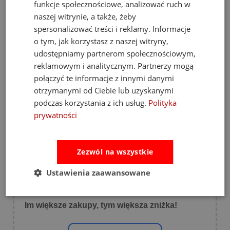
funkcje społecznościowe, analizować ruch w
Opinie, z których została wyliczona
naszej witrynie, a także, żeby
średnia, są wystawione przez
4.93
zweryfikowanych klientów, którzy dokonali
spersonalizować treści i reklamy. Informacje
zakupu w sklepie.
o tym, jak korzystasz z naszej witryny,
5
(889)
udostępniamy partnerom społecznościowym,
4
(34)
reklamowym i analitycznym. Partnerzy mogą
połączyć te informacje z innymi danymi
3
(3)
otrzymanymi od Ciebie lub uzyskanymi
2
(6)
podczas korzystania z ich usług.
Polityka
1
(2)
prywatności
Zezwól na wszystkie
Ustawienia zaawansowane
💸 Promocja koszykowa 💸
Im większe zakupy, tym większa zniżka!