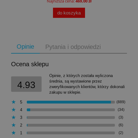
Najniższa cena:
469,00 zł
do koszyka
Opinie
Pytania i odpowiedzi
Ocena sklepu
Opinie, z których została wyliczona
średnia, są wystawione przez
4.93
zweryfikowanych klientów, którzy dokonali
zakupu w sklepie.
5
(889)
4
(34)
3
(3)
2
(6)
1
(2)