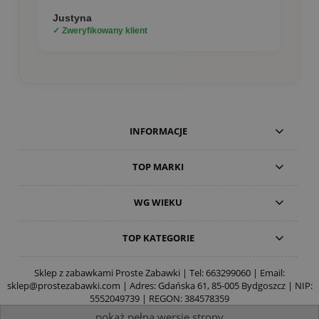
Justyna
✓ Zweryfikowany klient
INFORMACJE
TOP MARKI
WG WIEKU
TOP KATEGORIE
Sklep z zabawkami Proste Zabawki | Tel:
663299060
| Email:
sklep@prostezabawki.com
| Adres: Gdańska 61, 85-005 Bydgoszcz | NIP:
5552049739 | REGON: 384578359
pokaż pełną wersję strony