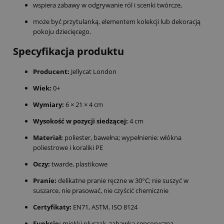
wspiera zabawy w odgrywanie ról i scenki twórcze,
może być przytulanką, elementem kolekcji lub dekoracją
pokoju dziecięcego.
Specyfikacja produktu
Producent:
Jellycat London
Wiek:
0+
Wymiary:
6 × 21 × 4 cm
Wysokość w pozycji siedzącej:
4 cm
Materiał:
poliester, bawełna; wypełnienie: włókna
poliestrowe i koraliki PE
Oczy:
twarde, plastikowe
Pranie:
delikatne pranie ręczne w 30°C; nie suszyć w
suszarce, nie prasować, nie czyścić chemicznie
Certyfikaty:
EN71, ASTM, ISO 8124
Funkcje:
miękki pluszak, zabawka sensoryczna,