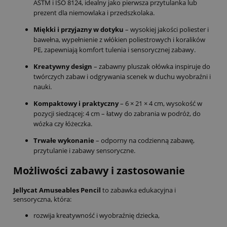
ASTM i ISO 8124, idealny jako pierwsza przytulanka lub
prezent dla niemowlaka i przedszkolaka.
Miękki i przyjazny w dotyku
– wysokiej jakości poliester i
bawełna, wypełnienie z włókien poliestrowych i koralików
PE, zapewniają komfort tulenia i sensorycznej zabawy.
Kreatywny design
– zabawny pluszak ołówka inspiruje do
twórczych zabaw i odgrywania scenek w duchu wyobraźni i
nauki.
Kompaktowy i praktyczny
– 6 × 21 × 4 cm, wysokość w
pozycji siedzącej: 4 cm – łatwy do zabrania w podróż, do
wózka czy łóżeczka.
Trwałe wykonanie
– odporny na codzienną zabawę,
przytulanie i zabawy sensoryczne.
Możliwości zabawy i zastosowanie
Jellycat Amuseables Pencil
to zabawka edukacyjna i
sensoryczna, która:
rozwija kreatywność i wyobraźnię dziecka,