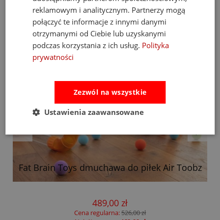
reklamowym i analitycznym. Partnerzy mogą
połączyć te informacje z innymi danymi
otrzymanymi od Ciebie lub uzyskanymi
podczas korzystania z ich usług.
Polityka
prywatności
Zezwól na wszystkie
Ustawienia zaawansowane
Fat Brain Toys dmuchawa do piłek Air Toobz
489,00 zł
Cena regularna:
526,00 zł