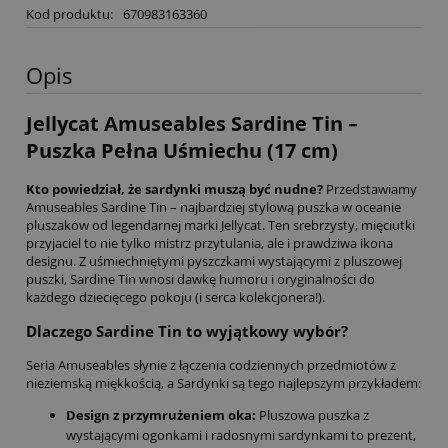
Kod produktu:
670983163360
Opis
Jellycat Amuseables Sardine Tin –
Puszka Pełna Uśmiechu (17 cm)
Kto powiedział, że sardynki muszą być nudne?
Przedstawiamy
Amuseables Sardine Tin – najbardziej stylową puszka w oceanie
pluszaków od legendarnej marki Jellycat. Ten srebrzysty, mięciutki
przyjaciel to nie tylko mistrz przytulania, ale i prawdziwa ikona
designu. Z uśmiechniętymi pyszczkami wystającymi z pluszowej
puszki, Sardine Tin wnosi dawkę humoru i oryginalności do
każdego dziecięcego pokoju (i serca kolekcjonera!).
Dlaczego Sardine Tin to wyjątkowy wybór?
Seria Amuseables słynie z łączenia codziennych przedmiotów z
nieziemską miękkością, a Sardynki są tego najlepszym przykładem:
Design z przymrużeniem oka:
Pluszowa puszka z
wystającymi ogonkami i radosnymi sardynkami to prezent,