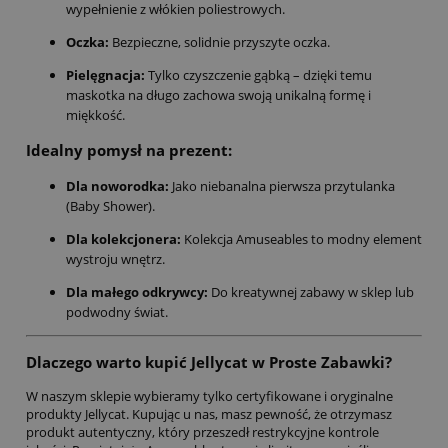
wypełnienie z włókien poliestrowych.
Oczka:
Bezpieczne, solidnie przyszyte oczka.
Pielęgnacja:
Tylko czyszczenie gąbką – dzięki temu
maskotka na długo zachowa swoją unikalną formę i
miękkość.
Idealny pomysł na prezent:
Dla noworodka:
Jako niebanalna pierwsza przytulanka
(Baby Shower).
Dla kolekcjonera:
Kolekcja Amuseables to modny element
wystroju wnętrz.
Dla małego odkrywcy:
Do kreatywnej zabawy w sklep lub
podwodny świat.
Dlaczego warto kupić Jellycat w Proste Zabawki?
W naszym sklepie wybieramy tylko certyfikowane i oryginalne
produkty Jellycat. Kupując u nas, masz pewność, że otrzymasz
produkt autentyczny, który przeszedł restrykcyjne kontrole