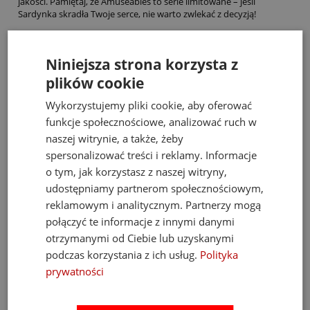
jakości. Pamiętaj, że Amuseables to serie limitowane – jeśli
Sardynka skradła Twoje serce, nie warto zwlekać z decyzją!
Bestsellery
Niniejsza strona korzysta z
plików cookie
Wykorzystujemy pliki cookie, aby oferować
funkcje społecznościowe, analizować ruch w
naszej witrynie, a także, żeby
spersonalizować treści i reklamy. Informacje
o tym, jak korzystasz z naszej witryny,
udostępniamy partnerom społecznościowym,
reklamowym i analitycznym. Partnerzy mogą
połączyć te informacje z innymi danymi
otrzymanymi od Ciebie lub uzyskanymi
podczas korzystania z ich usług.
Polityka
prywatności
Fat Brain Toys dmuchawa do piłek Air Toobz