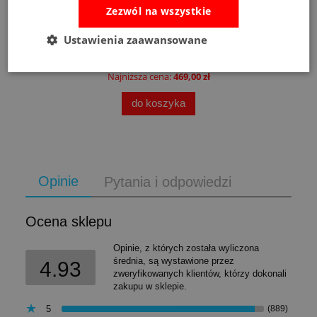
Zezwól na wszystkie
Ustawienia zaawansowane
489,00 zł
Cena regularna:
526,00 zł
Najniższa cena:
469,00 zł
do koszyka
Opinie
Pytania i odpowiedzi
Ocena sklepu
Opinie, z których została wyliczona
średnia, są wystawione przez
4.93
zweryfikowanych klientów, którzy dokonali
zakupu w sklepie.
5
(889)