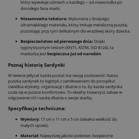
który wywołuje uśmiech u każdego – od noworodka po
dorosłego fana marki.
Niesamowita tekstura:
Wykonana z lśniącego,
ultramiękkiego materiału, który imituje metaliczną puszkę,
pozostając przy tym delikatnym dla wrażliwej skóry dziecka.
Bezpieczeństwo od pierwszego dnia:
Dzięki
rygorystycznym testom (EN71, ASTM, ISO 8124), ta
maskotka jest
bezpieczna już od narodzin
.
Poznaj historię Sardynki
W świecie Jellycat każda postać ma swoją osobowość. Nasza
puszka sardynek to logistyk z zamiłowaniem do porządku!
Uwielbia etykiety, organizację i dbanie o to, by każda sardynka
czuła się w puszce komfortowo. To idealny towarzysz zabaw w
odgrywanie ról i naukę dbania o swoje skarby.
Specyfikacja techniczna:
Wymiary:
17 cm x 11 cm x 5 cm (idealna wielkość do
małych rączek).
Materiał:
Najwyższej jakości poliester, bezpieczne