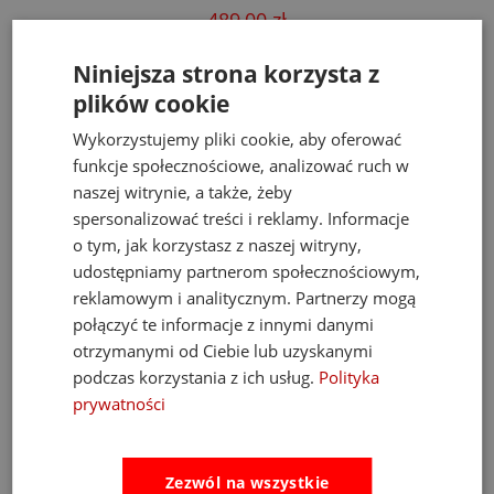
489,00 zł
Cena regularna:
526,00 zł
Najniższa cena:
469,00 zł
Niniejsza strona korzysta z
plików cookie
do koszyka
Wykorzystujemy pliki cookie, aby oferować
funkcje społecznościowe, analizować ruch w
naszej witrynie, a także, żeby
spersonalizować treści i reklamy. Informacje
Opinie
Pytania i odpowiedzi
o tym, jak korzystasz z naszej witryny,
udostępniamy partnerom społecznościowym,
Ocena sklepu
reklamowym i analitycznym. Partnerzy mogą
połączyć te informacje z innymi danymi
Opinie, z których została wyliczona
otrzymanymi od Ciebie lub uzyskanymi
średnia, są wystawione przez
4.93
zweryfikowanych klientów, którzy dokonali
podczas korzystania z ich usług.
Polityka
zakupu w sklepie.
prywatności
5
(889)
4
(34)
3
(3)
Zezwól na wszystkie