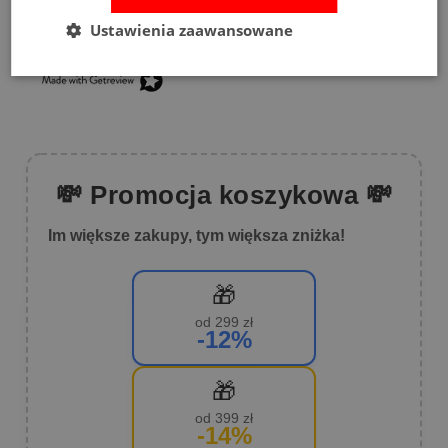
2
(6)
Ustawienia zaawansowane
1
(2)
💸 Promocja koszykowa 💸
Im większe zakupy, tym większa zniżka!
🎁
od 299 zł
-12%
🎁
od 399 zł
-14%