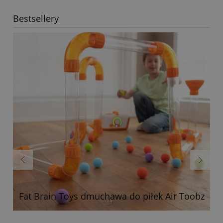
Bestsellery
Fat Brain Toys dmuchawa do piłek Air Toobz