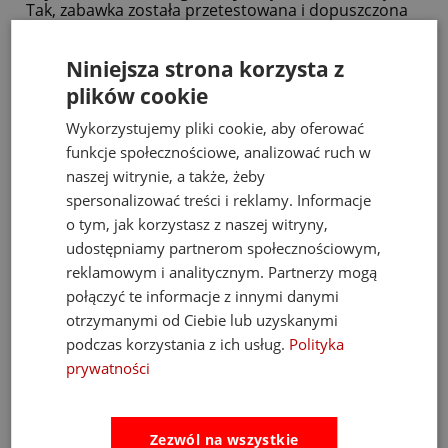
Tak, zabawka została przetestowana i dopuszczona
do użytku od narodzin.
Czy skrzydełka są przymocowane na stałe?
Niniejsza strona korzysta z
Tak – są miękkie, bezpieczne i nieodpinane.
plików cookie
Czy można prać ją w pralce?
Wykorzystujemy pliki cookie, aby oferować
Nie, zalecane jest pranie ręczne w 30°C i unikanie
suszarki oraz prasowania.
funkcje społecznościowe, analizować ruch w
naszej witrynie, a także, żeby
Czy to dobry pomysł na prezent?
Zdecydowanie tak – dzięki romantycznemu
spersonalizować treści i reklamy. Informacje
designowi i uniwersalnemu charakterowi to świetny
o tym, jak korzystasz z naszej witryny,
prezent dla dziecka lub bliskiej osoby.
udostępniamy partnerom społecznościowym,
reklamowym i analitycznym. Partnerzy mogą
Tagi:
połączyć te informacje z innymi danymi
otrzymanymi od Ciebie lub uzyskanymi
zabawka Jellycat, pluszowa biedronka, zabawki dla
dzieci od urodzenia, prezent na Walentynki,
podczas korzystania z ich usług.
Polityka
maskotka Jellycat Loulou Love Bug, pluszak w
prywatności
kształcie biedronki, bezpieczna zabawka dla
niemowlaka, wyjątkowy prezent dla dziecka, zabawki
kolekcjonerskie Jellycat, zabawki z serii Love Bug
Zezwól na wszystkie