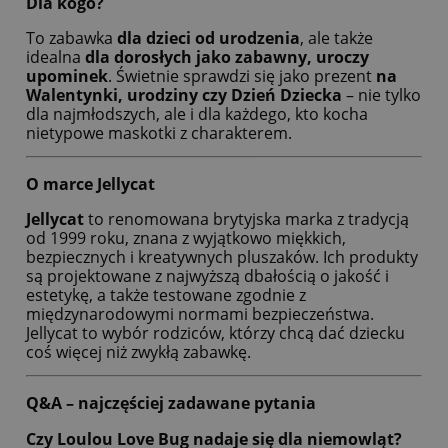
Dla kogo?
To zabawka
dla dzieci od urodzenia
, ale także
idealna
dla dorosłych jako zabawny, uroczy
upominek
. Świetnie sprawdzi się jako prezent
na
Walentynki, urodziny czy Dzień Dziecka
– nie tylko
dla najmłodszych, ale i dla każdego, kto kocha
nietypowe maskotki z charakterem.
O marce Jellycat
Jellycat
to renomowana brytyjska marka z tradycją
od 1999 roku, znana z wyjątkowo miękkich,
bezpiecznych i kreatywnych pluszaków. Ich produkty
są projektowane z najwyższą dbałością o jakość i
estetykę, a także testowane zgodnie z
międzynarodowymi normami bezpieczeństwa.
Jellycat to wybór rodziców, którzy chcą dać dziecku
coś więcej niż zwykłą zabawkę.
Q&A – najczęściej zadawane pytania
Czy Loulou Love Bug nadaje się dla niemowląt?