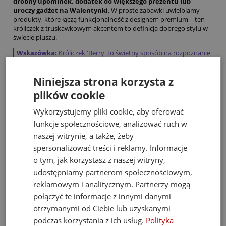
drobny upominek, dodatek do większego prezentu lub
uroczy gadżet na Walentynki
. W proste zabawki uwielbiamy
produkty, które łączą funkcjonalność z designem premium – ten
króliczek z truskawkowym akcentem to definicja dobrego stylu w
świecie pluszu.
Wskazówka:
Króliczek 'Berry' to świetny sposób na rozpoznanie
swojego bagażu lub plecaka w przedszkolnej szatni. Dzięki
charakterystycznym uszom, Twoje dziecko zawsze bezbłędnie
Niniejsza strona korzysta z
trafi na swoją własność!
plików cookie
Wykorzystujemy pliki cookie, aby oferować
Bestsellery
funkcje społecznościowe, analizować ruch w
naszej witrynie, a także, żeby
spersonalizować treści i reklamy. Informacje
o tym, jak korzystasz z naszej witryny,
udostępniamy partnerom społecznościowym,
reklamowym i analitycznym. Partnerzy mogą
połączyć te informacje z innymi danymi
otrzymanymi od Ciebie lub uzyskanymi
podczas korzystania z ich usług.
Polityka