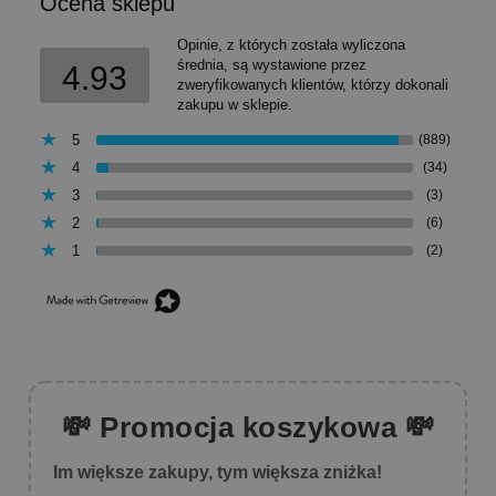
Ocena sklepu
Opinie, z których została wyliczona
średnia, są wystawione przez
4.93
zweryfikowanych klientów, którzy dokonali
zakupu w sklepie.
5
(889)
4
(34)
3
(3)
2
(6)
1
(2)
💸 Promocja koszykowa 💸
Im większe zakupy, tym większa zniżka!