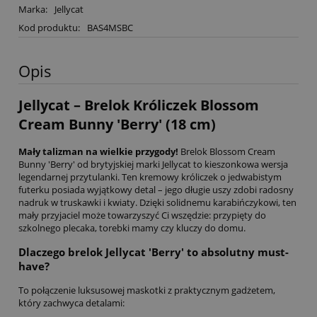
Marka:
Jellycat
Kod produktu:
BAS4MSBC
Opis
Jellycat – Brelok Króliczek Blossom
Cream Bunny 'Berry' (18 cm)
Mały talizman na wielkie przygody!
Brelok Blossom Cream
Bunny 'Berry' od brytyjskiej marki Jellycat to kieszonkowa wersja
legendarnej przytulanki. Ten kremowy króliczek o jedwabistym
futerku posiada wyjątkowy detal – jego długie uszy zdobi radosny
nadruk w truskawki i kwiaty. Dzięki solidnemu karabińczykowi, ten
mały przyjaciel może towarzyszyć Ci wszędzie: przypięty do
szkolnego plecaka, torebki mamy czy kluczy do domu.
Dlaczego brelok Jellycat 'Berry' to absolutny must-
have?
To połączenie luksusowej maskotki z praktycznym gadżetem,
który zachwyca detalami: