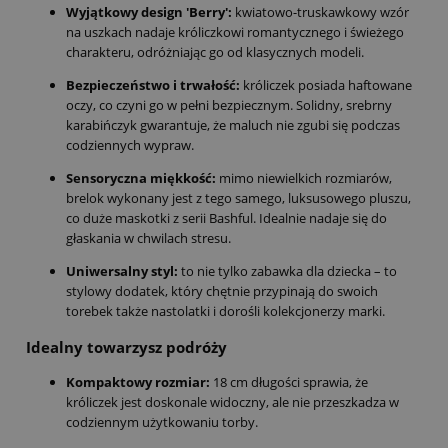
Wyjątkowy design 'Berry':
kwiatowo-truskawkowy wzór
na uszkach nadaje króliczkowi romantycznego i świeżego
charakteru, odróżniając go od klasycznych modeli.
Bezpieczeństwo i trwałość:
króliczek posiada haftowane
oczy, co czyni go w pełni bezpiecznym. Solidny, srebrny
karabińczyk gwarantuje, że maluch nie zgubi się podczas
codziennych wypraw.
Sensoryczna miękkość:
mimo niewielkich rozmiarów,
brelok wykonany jest z tego samego, luksusowego pluszu,
co duże maskotki z serii Bashful. Idealnie nadaje się do
głaskania w chwilach stresu.
Uniwersalny styl:
to nie tylko zabawka dla dziecka – to
stylowy dodatek, który chętnie przypinają do swoich
torebek także nastolatki i dorośli kolekcjonerzy marki.
Idealny towarzysz podróży
Kompaktowy rozmiar:
18 cm długości sprawia, że
króliczek jest doskonale widoczny, ale nie przeszkadza w
codziennym użytkowaniu torby.