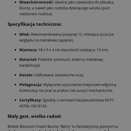
Wszechstronność:
idealny jako zawieszka do plecaka,
kluczy, a nawet jako ozdoba dziecięcego wózka (pod
nadzorem rodzica).
Specyfikacja techniczna:
Wiek:
Rekomendowany powyżej 12. miesiąca życia (ze
względu na metalowe zapięcie).
Wymiary:
18 x 5 x 4 cm (wysokość siedząca: 13 cm).
Materiał:
Poliester premium, srebrny metalowy
karabińczyk.
Detale:
Haftowane, bezpieczne oczy.
Pielęgnacja:
Wyłącznie czyszczenie miejscowe wilgotną
ściereczką; nie prać w pralce i nie suszyć mechanicznie.
Certyfikaty:
Zgodny z normami bezpieczeństwa EN71,
ASTM, ISO 8124.
Mały gest, wielka radość
Brelok Blossom Cream Bunny 'Berry' to fantastyczny pomysł na