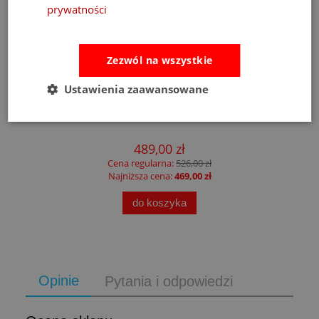
prywatności
Zezwól na wszystkie
Ustawienia zaawansowane
Fat Brain Toys dmuchawa do piłek Air Toobz
489,00 zł
Cena regularna:
526,00 zł
Najniższa cena:
469,00 zł
do koszyka
Opinie
Pytania i odpowiedzi