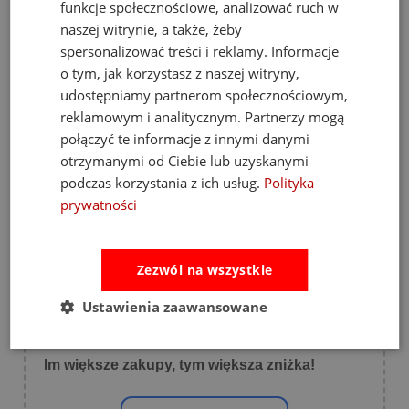
funkcje społecznościowe, analizować ruch w
Opinie, z których została wyliczona
naszej witrynie, a także, żeby
średnia, są wystawione przez
4.93
zweryfikowanych klientów, którzy dokonali
spersonalizować treści i reklamy. Informacje
zakupu w sklepie.
o tym, jak korzystasz z naszej witryny,
5
(889)
udostępniamy partnerom społecznościowym,
4
(34)
reklamowym i analitycznym. Partnerzy mogą
połączyć te informacje z innymi danymi
3
(3)
otrzymanymi od Ciebie lub uzyskanymi
2
(6)
podczas korzystania z ich usług.
Polityka
1
(2)
prywatności
Zezwól na wszystkie
Ustawienia zaawansowane
💸 Promocja koszykowa 💸
Im większe zakupy, tym większa zniżka!