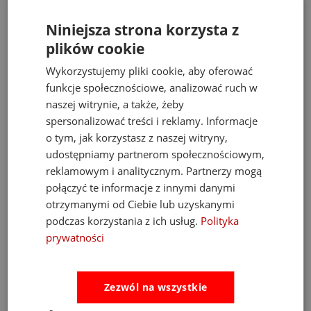
Najniższa cena:
469,00 zł
Niniejsza strona korzysta z
do koszyka
plików cookie
Wykorzystujemy pliki cookie, aby oferować
funkcje społecznościowe, analizować ruch w
naszej witrynie, a także, żeby
Opinie
Pytania i odpowiedzi
spersonalizować treści i reklamy. Informacje
o tym, jak korzystasz z naszej witryny,
Ocena sklepu
udostępniamy partnerom społecznościowym,
reklamowym i analitycznym. Partnerzy mogą
Opinie, z których została wyliczona
połączyć te informacje z innymi danymi
średnia, są wystawione przez
4.93
zweryfikowanych klientów, którzy dokonali
otrzymanymi od Ciebie lub uzyskanymi
zakupu w sklepie.
podczas korzystania z ich usług.
Polityka
5
(889)
prywatności
4
(34)
3
(3)
2
(6)
Zezwól na wszystkie
1
(2)