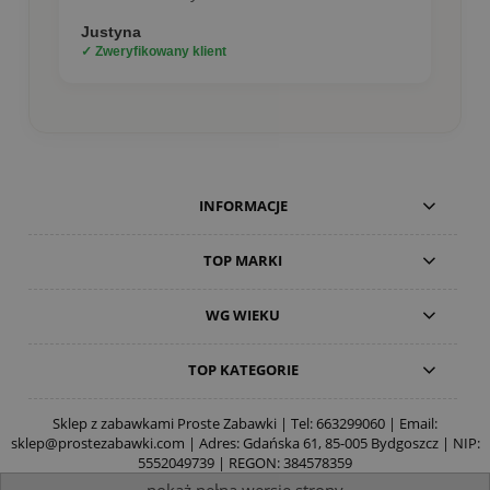
Justyna
✓ Zweryfikowany klient
INFORMACJE
TOP MARKI
WG WIEKU
TOP KATEGORIE
Sklep z zabawkami Proste Zabawki | Tel:
663299060
| Email:
sklep@prostezabawki.com
| Adres: Gdańska 61, 85-005 Bydgoszcz | NIP:
5552049739 | REGON: 384578359