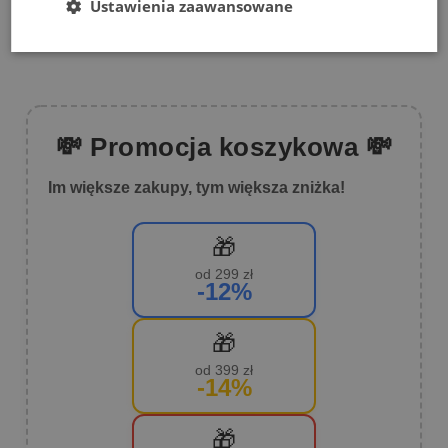
Ustawienia zaawansowane
💸 Promocja koszykowa 💸
Im większe zakupy, tym większa zniżka!
🎁
od 299 zł
-12%
🎁
od 399 zł
-14%
🎁