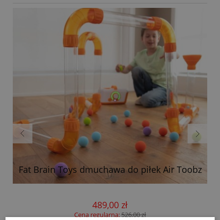
m
Fat Brain Toys dmuchawa do piłek Air Toobz
489,00 zł
Cena regularna:
526,00 zł