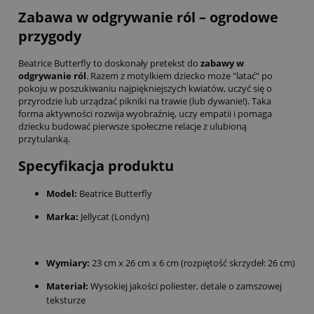
Zabawa w odgrywanie ról – ogrodowe
przygody
Beatrice Butterfly to doskonały pretekst do
zabawy w
odgrywanie ról
. Razem z motylkiem dziecko może "latać" po
pokoju w poszukiwaniu najpiękniejszych kwiatów, uczyć się o
przyrodzie lub urządzać pikniki na trawie (lub dywanie!). Taka
forma aktywności rozwija wyobraźnię, uczy empatii i pomaga
dziecku budować pierwsze społeczne relacje z ulubioną
przytulanką.
Specyfikacja produktu
Model:
Beatrice Butterfly
Marka:
Jellycat (Londyn)
Wymiary:
23 cm x 26 cm x 6 cm (rozpiętość skrzydeł: 26 cm)
Materiał:
Wysokiej jakości poliester, detale o zamszowej
teksturze