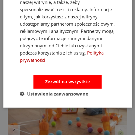
naszej witrynie, a także, żeby
wykonanie sprawiają, że to podarunek z "wyższej półki".
spersonalizować treści i reklamy. Informacje
Czas na wielki lot w objęcia przytulasa! Dodaj Beatrice
o tym, jak korzystasz z naszej witryny,
Butterfly do koszyka i wprowadź odrobinę ogrodowej magii
udostępniamy partnerom społecznościowym,
do dziecięcego pokoju!
reklamowym i analitycznym. Partnerzy mogą
połączyć te informacje z innymi danymi
Bestsellery
otrzymanymi od Ciebie lub uzyskanymi
podczas korzystania z ich usług.
Polityka
prywatności
Zezwól na wszystkie
Ustawienia zaawansowane