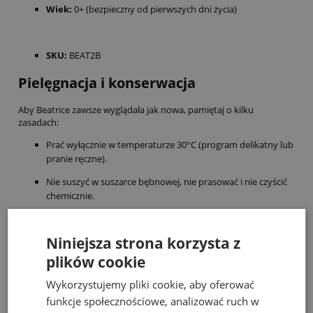
Wiek:
0+ (bezpieczny od pierwszych dni życia)
SKU:
BEAT2B
Pielęgnacja i konserwacja
Aby Beatrice zawsze wyglądała jak nowa, pamiętaj o kilku
zasadach:
Prać wyłącznie w temperaturze 30°C (program delikatny lub
pranie ręczne).
Nie suszyć w suszarce bębnowej, nie prasować i nie czyścić
chemicznie.
Zawsze sprawdź instrukcje na etykiecie po zakupie.
Niniejsza strona korzysta z
Idealny pomysł na prezent dla dziecka!
plików cookie
Szukasz czegoś wyjątkowego na
baby shower, powitanie
Wykorzystujemy pliki cookie, aby oferować
noworodka lub pierwsze urodziny
? Jellycat Beatrice Butterfly to
sprawdzony
pomysł na prezent dla dziecka
, który stanie się
funkcje społecznościowe, analizować ruch w
pamiątką na długie lata. Jej uniwersalny urok i luksusowe