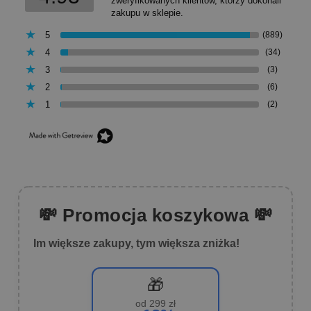
zweryfikowanych klientów, którzy dokonali
zakupu w sklepie.
5
(889)
4
(34)
3
(3)
2
(6)
1
(2)
💸 Promocja koszykowa 💸
Im większe zakupy, tym większa zniżka!
🎁
od 299 zł