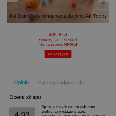
m
Fat Brain Toys dmuchawa do piłek Air Toobz
489,00 zł
Cena regularna:
526,00 zł
Najniższa cena:
469,00 zł
do koszyka
Opinie
Pytania i odpowiedzi
Ocena sklepu
Opinie, z których została wyliczona
średnia, są wystawione przez
4.93