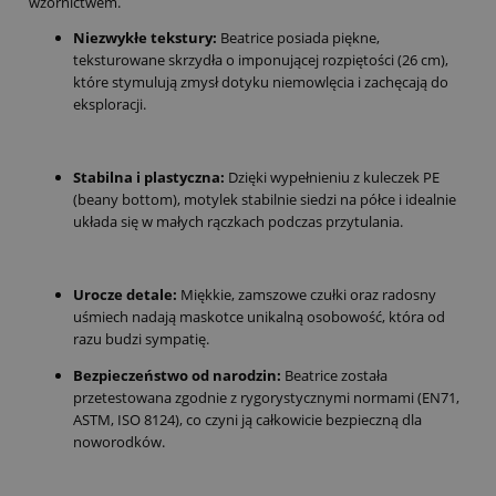
wzornictwem.
Niezwykłe tekstury:
Beatrice posiada piękne,
teksturowane skrzydła o imponującej rozpiętości (26 cm),
które stymulują zmysł dotyku niemowlęcia i zachęcają do
eksploracji.
Stabilna i plastyczna:
Dzięki wypełnieniu z kuleczek PE
(beany bottom), motylek stabilnie siedzi na półce i idealnie
układa się w małych rączkach podczas przytulania.
Urocze detale:
Miękkie, zamszowe czułki oraz radosny
uśmiech nadają maskotce unikalną osobowość, która od
razu budzi sympatię.
Bezpieczeństwo od narodzin:
Beatrice została
przetestowana zgodnie z rygorystycznymi normami (EN71,
ASTM, ISO 8124), co czyni ją całkowicie bezpieczną dla
noworodków.