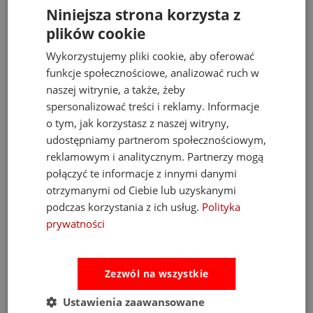
do koszyka
Niniejsza strona korzysta z
plików cookie
Wykorzystujemy pliki cookie, aby oferować
funkcje społecznościowe, analizować ruch w
Opinie
Pytania i odpowiedzi
naszej witrynie, a także, żeby
spersonalizować treści i reklamy. Informacje
Ocena sklepu
o tym, jak korzystasz z naszej witryny,
udostępniamy partnerom społecznościowym,
Opinie, z których została wyliczona
reklamowym i analitycznym. Partnerzy mogą
średnia, są wystawione przez
4.93
zweryfikowanych klientów, którzy dokonali
połączyć te informacje z innymi danymi
zakupu w sklepie.
otrzymanymi od Ciebie lub uzyskanymi
5
(889)
podczas korzystania z ich usług.
Polityka
4
(34)
prywatności
3
(3)
2
(6)
Zezwól na wszystkie
1
(2)
Ustawienia zaawansowane