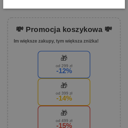
💸 Promocja koszykowa 💸
Im większe zakupy, tym większa zniżka!
🎁
od 299 zł
-12%
🎁
od 399 zł
-14%
🎁
od 499 zł
-15%