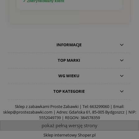
✓ Zweryfikowany klient
INFORMACJE
TOP MARKI
WG WIEKU
TOP KATEGORIE
Sklep z zabawkami Proste Zabawki | Tel:
663299060
| Email:
sklep@prostezabawki.com
| Adres: Gdańska 61, 85-005 Bydgoszcz | NIP:
5552049739 | REGON: 384578359
pokaż pełną wersję strony
Sklep internetowy Shoper.pl