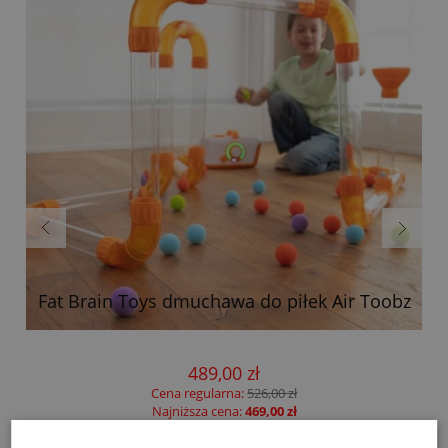
Fat Brain Toys dmuchawa do piłek Air Toobz
489,00 zł
Cena regularna:
526,00 zł
Najniższa cena:
469,00 zł