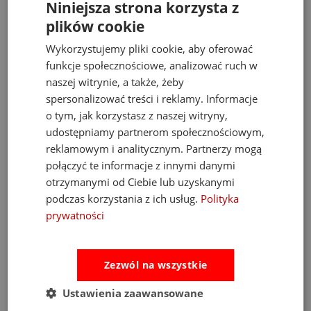
Niniejsza strona korzysta z
plików cookie
Wykorzystujemy pliki cookie, aby oferować
Opinie
Pytania i odpowiedzi
funkcje społecznościowe, analizować ruch w
naszej witrynie, a także, żeby
spersonalizować treści i reklamy. Informacje
Ocena sklepu
o tym, jak korzystasz z naszej witryny,
Opinie, z których została wyliczona
udostępniamy partnerom społecznościowym,
średnia, są wystawione przez
4.93
reklamowym i analitycznym. Partnerzy mogą
zweryfikowanych klientów, którzy dokonali
połączyć te informacje z innymi danymi
zakupu w sklepie.
otrzymanymi od Ciebie lub uzyskanymi
5
(889)
podczas korzystania z ich usług.
Polityka
4
(34)
prywatności
3
(3)
2
(6)
1
(2)
Zezwól na wszystkie
Ustawienia zaawansowane