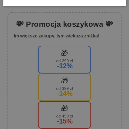
💸 Promocja koszykowa 💸
Im większe zakupy, tym większa zniżka!
🎁
od 299 zł
-12%
🎁
od 399 zł
-14%
🎁
od 499 zł
-15%