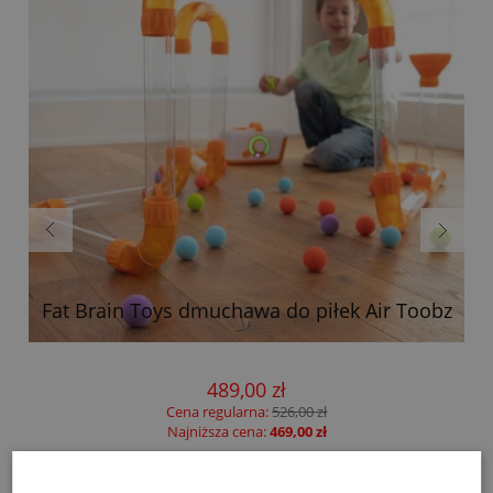
Fat Brain Toys dmuchawa do piłek Air Toobz
489,00 zł
Cena regularna:
526,00 zł
Najniższa cena:
469,00 zł
do koszyka