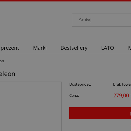
 prezent
Marki
Bestsellery
LATO
M
eon
eleon
Dostępność:
brak towa
279,00 
Cena: