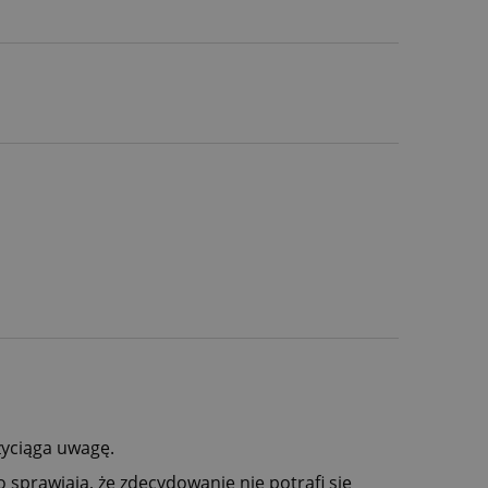
yciąga uwagę.
 sprawiają, że zdecydowanie nie potrafi się