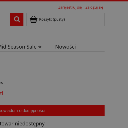
Zarejestruj się
Zaloguj się
Koszyk:
(pusty)
id Season Sale ⭐
Nowości
ru
zł
powiadom o dostępności
towar niedostępny