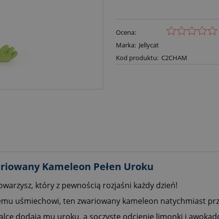
Ocena:
Marka:
Jellycat
Kod produktu:
C2CHAM
wariowany Kameleon Pełen Uroku
arzysz, który z pewnością rozjaśni każdy dzień!
emu uśmiechowi, ten zwariowany kameleon natychmiast prz
alce dodają mu uroku, a soczyste odcienie limonki i awokado