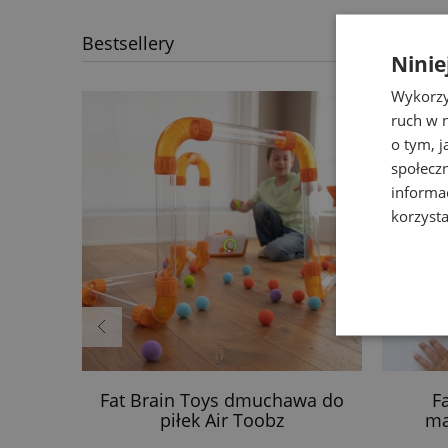
Bestsellery
Ninie
Wykorzy
ruch w n
o tym, 
społecz
informa
korzysta
iany z
Fat Brain Toys dmuchawa do
F
 Little
piłek Air Toobz
ma