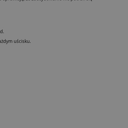
d.
ażdym uścisku.