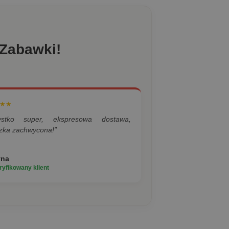
 Zabawki!
★★
ystko super, ekspresowa dostawa,
zka zachwycona!”
yna
yfikowany klient