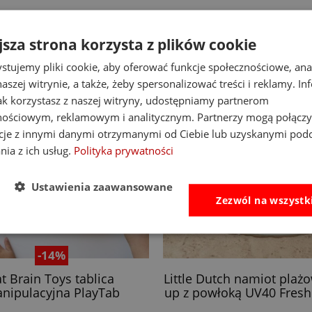
jsza strona korzysta z plików cookie
stujemy pliki cookie, aby oferować funkcje społecznościowe, an
aszej witrynie, a także, żeby spersonalizować treści i reklamy. In
jak korzystasz z naszej witryny, udostępniamy partnerom
nościowym, reklamowym i analitycznym. Partnerzy mogą połączy
cje z innymi danymi otrzymanymi od Ciebie lub uzyskanymi pod
nia z ich usług.
Polityka prywatności
Ustawienia zaawansowane
Zezwól na wszystk
-14%
at Brain Toys tablica
Little Dutch namiot plaż
nipulacyjna PlayTab
up z powłoką UV40 Fresh