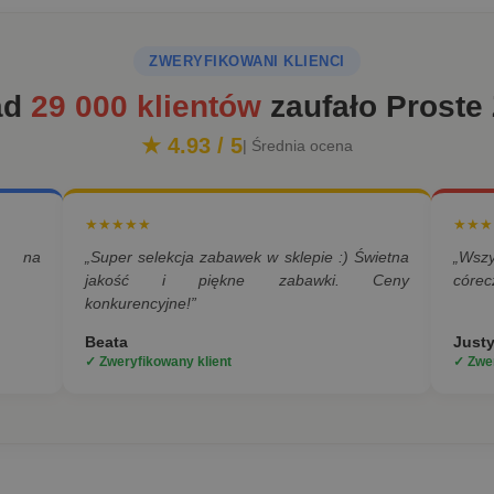
ZWERYFIKOWANI KLIENCI
ad
29 000 klientów
zaufało Proste
★ 4.93 / 5
| Średnia ocena
★★★★★
★★★
a na
„Super selekcja zabawek w sklepie :) Świetna
„Wsz
jakość i piękne zabawki. Ceny
córec
konkurencyjne!”
Beata
Just
✓ Zweryfikowany klient
✓ Zwer