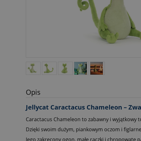
Opis
Jellycat Caractacus Chameleon – Z
Caractacus Chameleon to zabawny i wyjątkowy tow
Dzięki swoim dużym, piankowym oczom i figlarn
Jego zakręcony ogon, małe rączki i chropowate p