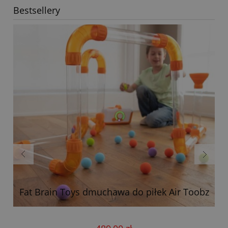
Bestsellery
Fat Brain Toys dmuchawa do piłek Air Toobz