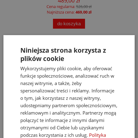
489,00 zł
Cena regularna:
526,00 zł
Najniższa cena:
469,00 zł
do koszyka
Niniejsza strona korzysta z
Opinie
plików cookie
Pytania i odpowiedzi
Wykorzystujemy pliki cookie, aby oferować
Ocena produktu
Ocena sklepu
funkcje społecznościowe, analizować ruch w
naszej witrynie, a także, żeby
spersonalizować treści i reklamy. Informacje
Opinie, z których została wyliczona średnia, są
5
wystawione przez zweryfikowanych klientów,
o tym, jak korzystasz z naszej witryny,
którzy dokonali zakupu w sklepie.
udostępniamy partnerom społecznościowym,
5
(1)
reklamowym i analitycznym. Partnerzy mogą
4
(0)
połączyć te informacje z innymi danymi
3
(0)
otrzymanymi od Ciebie lub uzyskanymi
2
(0)
podczas korzystania z ich usług.
Polityka