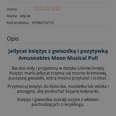
Ocena:
Marka:
Jellycat
Kod produktu:
670983152173
Opis
Jellycat księżyc z gwiazdką i pozytywką
Amuseables Moon Musical Pull
Bardzo miły i przyjemny w dotyku Uśmiechnięty
Księżyc marki Jellycat trzyma się mocno kremowej,
puszystej gwiazdki, którą można przytulać i ściskać.
Przymocuj księżyc do łóżeczka, nosidełka lub wózka i
pociągnij, aby posłuchać kojącej kołysanki.
Księżyc i gwiazdka zostały uszyte z włókien
pochodzących z recyklingu.