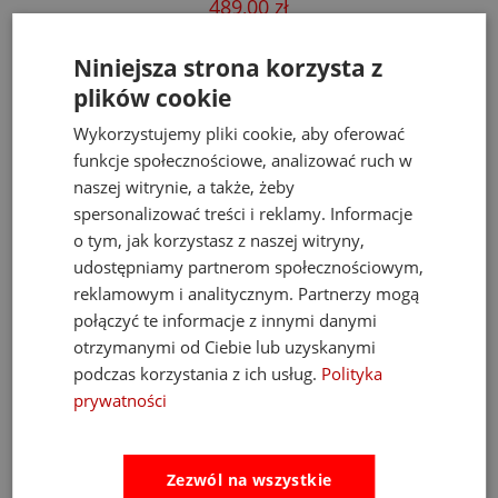
489,00 zł
Cena regularna:
526,00 zł
Najniższa cena:
469,00 zł
Niniejsza strona korzysta z
do koszyka
plików cookie
Wykorzystujemy pliki cookie, aby oferować
funkcje społecznościowe, analizować ruch w
naszej witrynie, a także, żeby
Opinie
Pytania i odpowiedzi
spersonalizować treści i reklamy. Informacje
o tym, jak korzystasz z naszej witryny,
udostępniamy partnerom społecznościowym,
Ocena sklepu
reklamowym i analitycznym. Partnerzy mogą
połączyć te informacje z innymi danymi
Opinie, z których została wyliczona
średnia, są wystawione przez
4.93
otrzymanymi od Ciebie lub uzyskanymi
zweryfikowanych klientów, którzy dokonali
podczas korzystania z ich usług.
Polityka
zakupu w sklepie.
prywatności
5
(889)
4
(34)
3
(3)
Zezwól na wszystkie
2
(6)