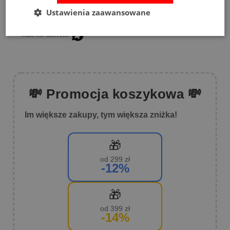
Ustawienia zaawansowane
1
(2)
💸 Promocja koszykowa 💸
Im większe zakupy, tym większa zniżka!
🎁
od 299 zł
-12%
🎁
od 399 zł
-14%