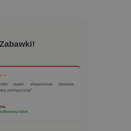
 Zabawki!
★★
ystko super, ekspresowa dostawa,
zka zachwycona!”
yna
yfikowany klient