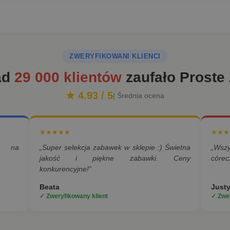
ZWERYFIKOWANI KLIENCI
ad
29 000 klientów
zaufało Proste
★ 4.93 / 5
| Średnia ocena
★★★★★
★★★
a na
„Super selekcja zabawek w sklepie :) Świetna
„Wsz
jakość i piękne zabawki. Ceny
córec
konkurencyjne!”
Beata
Just
✓ Zweryfikowany klient
✓ Zwer