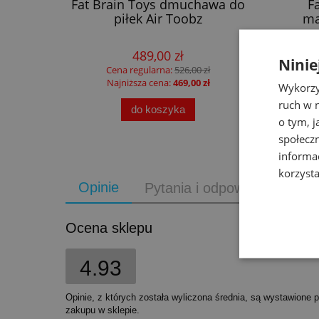
blica
Fat Brain Toys dmuchawa do
F
Liewood
piłek Air Toobz
ma
489,00 zł
Ninie
Cena regularna:
526,00 zł
Najniższa cena:
469,00 zł
Wykorzy
ruch w n
do koszyka
o tym, 
społecz
informa
korzysta
Opinie
Pytania i odpowiedzi
Ocena sklepu
4.93
Opinie, z których została wyliczona średnia, są wystawione 
zakupu w sklepie.