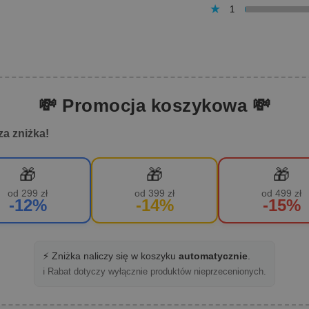
1
💸 Promocja koszykowa 💸
za zniżka!
🎁
🎁
🎁
od 299 zł
od 399 zł
od 499 zł
-12%
-14%
-15%
⚡ Zniżka naliczy się w koszyku
automatycznie
.
ℹ️ Rabat dotyczy wyłącznie produktów nieprzecenionych.