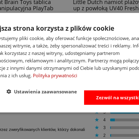
at Brain Toys tablica
Little Dutch namiot plaż
nipulacyjna PlayTab
up z powłoką UV40 Fresh
138,00 zł
255,00 zł
jsza strona korzysta z plików cookie
Cena regularna:
160,00 zł
Cena regularna:
339,00 zł
Najniższa cena:
160,00 zł
Najniższa cena:
255,00 zł
stujemy pliki cookie, aby oferować funkcje społecznościowe, an
aszej witrynie, a także, żeby spersonalizować treści i reklamy. In
do koszyka
do koszyka
jak korzystasz z naszej witryny, udostępniamy partnerom
nościowym, reklamowym i analitycznym. Partnerzy mogą połączy
cje z innymi danymi otrzymanymi od Ciebie lub uzyskanymi pod
nia z ich usług.
Polityka prywatności
Ustawienia zaawansowane
Zezwól na wszystk
5
4
3
przez zweryfikowanych klientów, którzy dokonali
2