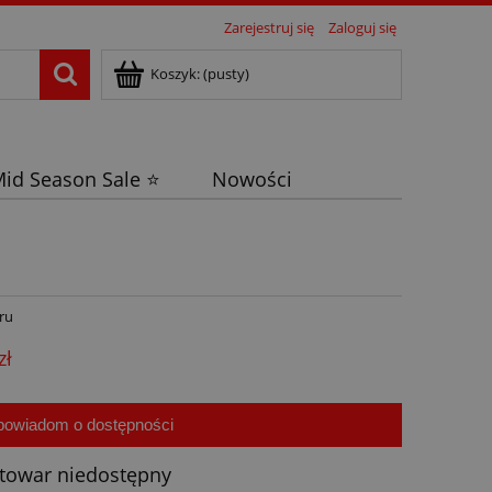
Zarejestruj się
Zaloguj się
Koszyk:
(pusty)
id Season Sale ⭐
Nowości
ru
zł
powiadom o dostępności
towar niedostępny