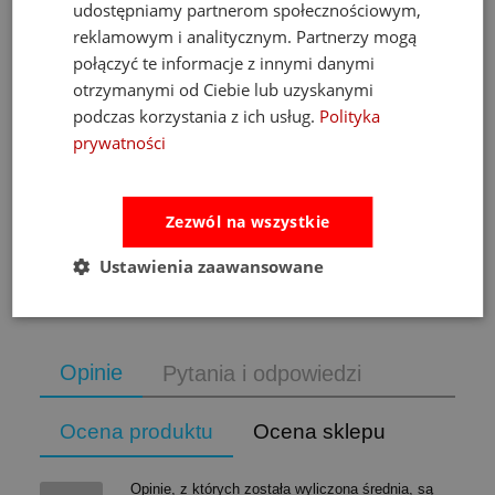
udostępniamy partnerom społecznościowym,
reklamowym i analitycznym. Partnerzy mogą
połączyć te informacje z innymi danymi
m
Fat Brain Toys dmuchawa do piłek Air Toobz
otrzymanymi od Ciebie lub uzyskanymi
podczas korzystania z ich usług.
Polityka
prywatności
489,00 zł
Cena regularna:
526,00 zł
Najniższa cena:
469,00 zł
Zezwól na wszystkie
do koszyka
Ustawienia zaawansowane
Opinie
Pytania i odpowiedzi
Ocena produktu
Ocena sklepu
Opinie, z których została wyliczona średnia, są