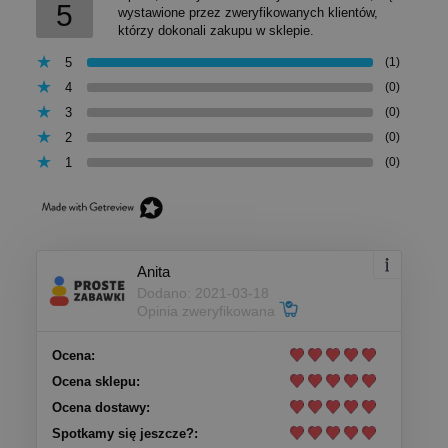
5
wystawione przez zweryfikowanych klientów,
którzy dokonali zakupu w sklepie.
5
(1)
4
(0)
3
(0)
2
(0)
1
(0)
Anita
Dodano: 2021-03-18
Opinia zweryfikowana
Ocena:
Ocena sklepu:
Ocena dostawy:
Spotkamy się jeszcze?: