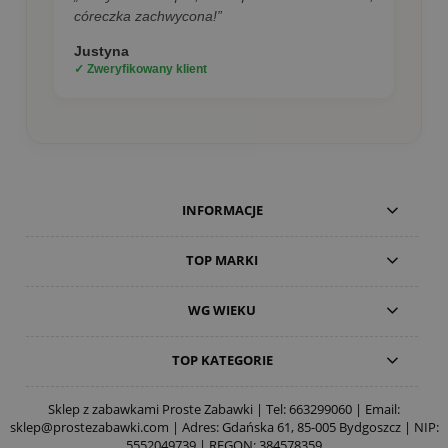
córeczka zachwycona!”
Justyna
✓ Zweryfikowany klient
INFORMACJE
TOP MARKI
WG WIEKU
TOP KATEGORIE
Sklep z zabawkami Proste Zabawki | Tel:
663299060
| Email:
sklep@prostezabawki.com
| Adres: Gdańska 61, 85-005 Bydgoszcz | NIP:
5552049739 | REGON: 384578359