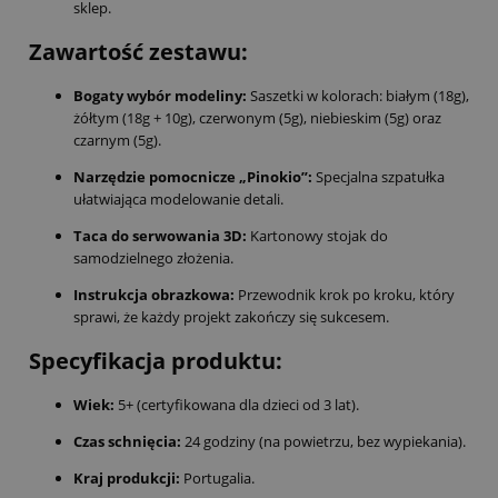
sklep.
Zawartość zestawu:
Bogaty wybór modeliny:
Saszetki w kolorach: białym (18g),
żółtym (18g + 10g), czerwonym (5g), niebieskim (5g) oraz
czarnym (5g).
Narzędzie pomocnicze „Pinokio”:
Specjalna szpatułka
ułatwiająca modelowanie detali.
Taca do serwowania 3D:
Kartonowy stojak do
samodzielnego złożenia.
Instrukcja obrazkowa:
Przewodnik krok po kroku, który
sprawi, że każdy projekt zakończy się sukcesem.
Specyfikacja produktu:
Wiek:
5+ (certyfikowana dla dzieci od 3 lat).
Czas schnięcia:
24 godziny (na powietrzu, bez wypiekania).
Kraj produkcji:
Portugalia.