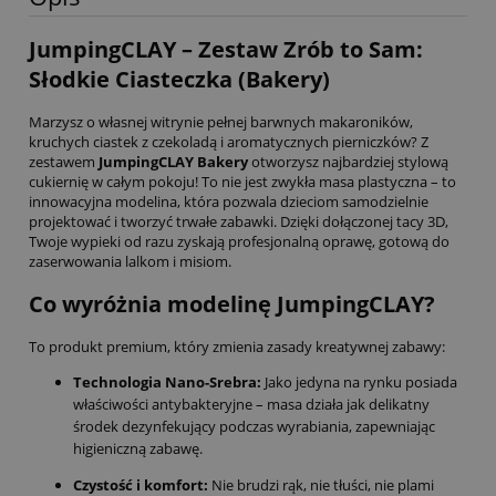
JumpingCLAY – Zestaw Zrób to Sam:
Słodkie Ciasteczka (Bakery)
Marzysz o własnej witrynie pełnej barwnych makaroników,
kruchych ciastek z czekoladą i aromatycznych pierniczków? Z
zestawem
JumpingCLAY Bakery
otworzysz najbardziej stylową
cukiernię w całym pokoju! To nie jest zwykła masa plastyczna – to
innowacyjna modelina, która pozwala dzieciom samodzielnie
projektować i tworzyć trwałe zabawki. Dzięki dołączonej tacy 3D,
Twoje wypieki od razu zyskają profesjonalną oprawę, gotową do
zaserwowania lalkom i misiom.
Co wyróżnia modelinę JumpingCLAY?
To produkt premium, który zmienia zasady kreatywnej zabawy:
Technologia Nano-Srebra:
Jako jedyna na rynku posiada
właściwości antybakteryjne – masa działa jak delikatny
środek dezynfekujący podczas wyrabiania, zapewniając
higieniczną zabawę.
Czystość i komfort:
Nie brudzi rąk, nie tłuści, nie plami