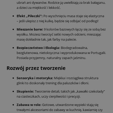
ubrań ani dywanów. Rodzice ją uwielbiają za brak bałaganu,
a dzieci za miękkość i lekkość.
Efekt „Piłeczki”:
Po wyschnięciu masa staje się elastyczna
– jeśli ulepisz z niej kulkę, będzie się odbijać od podłogi!
Mieszanie barw:
9 kolorów bazowych łączy się ze sobą bez
wysiłku. Możesz tworzyć setki nowych odcieni, mieszając
masę dokładnie tak, jak farby na palecie.
Bezpieczeństwo i Ekologia:
Biodegradowalna,
bezglutenowa, nietoksyczna i wyprodukowana w Portugalii.
Posiada przyjemny, naturalny zapach jaśminu.
Rozwój przez tworzenie
Sensoryka i motoryka:
Miękka i rozciągliwa struktura
glinki to doskonały trening dla paluszków i dłoni.
Skupienie:
Tworzenie detali, takich jak „kawałki czekolady”
na ciasteczkach, uczy cierpliwości i precyzji.
Zabawa w role:
Gotowe, utwardzone wypieki stają się
trwałymi akcesoriami do zabawy w kuchnię, kawiarnię czy