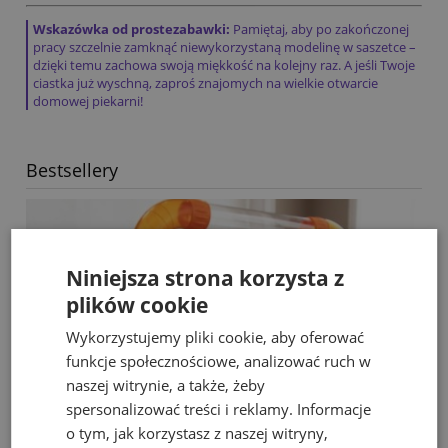
Wskazówka od prostezabawki:
Pamiętaj, aby po zakończonej
pracy szczelnie zamknąć niewykorzystaną modelinę w saszetce –
dzięki temu zachowa swoją miękkość na kolejny raz. A jeśli Twoje
ciastka już wyschną, zaproś znajomych na wielkie otwarcie
domowej piekarni!
Bestsellery
Niniejsza strona korzysta z
plików cookie
Wykorzystujemy pliki cookie, aby oferować
funkcje społecznościowe, analizować ruch w
naszej witrynie, a także, żeby
spersonalizować treści i reklamy. Informacje
o tym, jak korzystasz z naszej witryny,