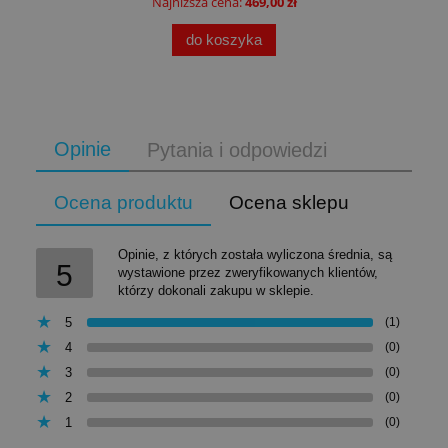
Najniższa cena:
469,00 zł
do koszyka
Opinie
Pytania i odpowiedzi
Ocena produktu
Ocena sklepu
Opinie, z których została wyliczona średnia, są
5
wystawione przez zweryfikowanych klientów,
którzy dokonali zakupu w sklepie.
5
(1)
4
(0)
3
(0)
2
(0)
1
(0)