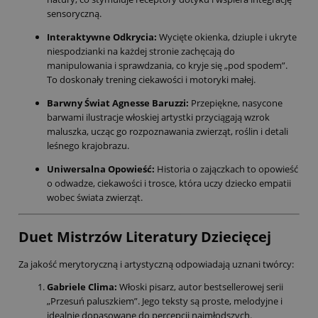
sensoryczną.
Interaktywne Odkrycia:
Wycięte okienka, dziuple i ukryte
niespodzianki na każdej stronie zachęcają do
manipulowania i sprawdzania, co kryje się „pod spodem”.
To doskonały trening ciekawości i motoryki małej.
Barwny Świat Agnesse Baruzzi:
Przepiękne, nasycone
barwami ilustracje włoskiej artystki przyciągają wzrok
maluszka, ucząc go rozpoznawania zwierząt, roślin i detali
leśnego krajobrazu.
Uniwersalna Opowieść:
Historia o zajączkach to opowieść
o odwadze, ciekawości i trosce, która uczy dziecko empatii
wobec świata zwierząt.
Duet Mistrzów Literatury Dziecięcej
Za jakość merytoryczną i artystyczną odpowiadają uznani twórcy:
Gabriele Clima:
Włoski pisarz, autor bestsellerowej serii
„Przesuń paluszkiem”. Jego teksty są proste, melodyjne i
idealnie dopasowane do percepcji najmłodszych.