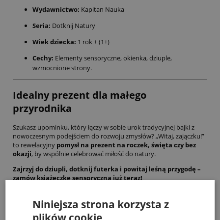
Wydawnictwo:
Kapitan Nauka
Seria:
Dotknij Natury
Wiek dziecka:
1 rok + (1+)
Cechy:
Elementy sensoryczne, okienka, dziuple,
wzmocnione strony.
Idealny prezent dla małego
przyrodnika
Szukasz upominku, który łączy w sobie urok tradycyjnej bajki z
nowoczesnym podejściem do rozwoju zmysłów? „Witaj, zajączku!”
to rewelacyjny
pomysł na prezent na roczek, święta czy bez
okazji
, by wspólnie celebrować miłość do natury.
Zajrzyj do dziupli, dotknij futerka i powitaj leśną przygodę –
zamów książeczkę sensoryczną już teraz!
Niniejsza strona korzysta z
Bestsellery
plików cookie