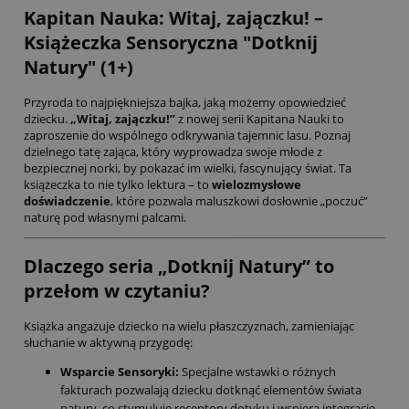
Kapitan Nauka: Witaj, zajączku! –
Książeczka Sensoryczna "Dotknij
Natury" (1+)
Przyroda to najpiękniejsza bajka, jaką możemy opowiedzieć
dziecku.
„Witaj, zajączku!”
z nowej serii Kapitana Nauki to
zaproszenie do wspólnego odkrywania tajemnic lasu. Poznaj
dzielnego tatę zająca, który wyprowadza swoje młode z
bezpiecznej norki, by pokazać im wielki, fascynujący świat. Ta
książeczka to nie tylko lektura – to
wielozmysłowe
doświadczenie
, które pozwala maluszkowi dosłownie „poczuć”
naturę pod własnymi palcami.
Dlaczego seria „Dotknij Natury” to
przełom w czytaniu?
Książka angażuje dziecko na wielu płaszczyznach, zamieniając
słuchanie w aktywną przygodę:
Wsparcie Sensoryki:
Specjalne wstawki o różnych
fakturach pozwalają dziecku dotknąć elementów świata
natury, co stymuluje receptory dotyku i wspiera integrację