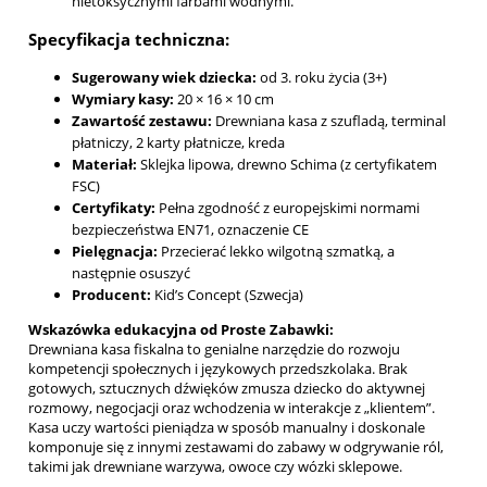
nietoksycznymi farbami wodnymi.
Specyfikacja techniczna:
Sugerowany wiek dziecka:
od 3. roku życia (3+)
Wymiary kasy:
20 × 16 × 10 cm
Zawartość zestawu:
Drewniana kasa z szufladą, terminal
płatniczy, 2 karty płatnicze, kreda
Materiał:
Sklejka lipowa, drewno Schima (z certyfikatem
FSC)
Certyfikaty:
Pełna zgodność z europejskimi normami
bezpieczeństwa EN71, oznaczenie CE
Pielęgnacja:
Przecierać lekko wilgotną szmatką, a
następnie osuszyć
Producent:
Kid’s Concept (Szwecja)
Wskazówka edukacyjna od Proste Zabawki:
Drewniana kasa fiskalna to genialne narzędzie do rozwoju
kompetencji społecznych i językowych przedszkolaka. Brak
gotowych, sztucznych dźwięków zmusza dziecko do aktywnej
rozmowy, negocjacji oraz wchodzenia w interakcje z „klientem”.
Kasa uczy wartości pieniądza w sposób manualny i doskonale
komponuje się z innymi zestawami do zabawy w odgrywanie ról,
takimi jak drewniane warzywa, owoce czy wózki sklepowe.