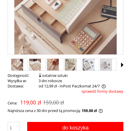
Dostępność:
⌛ ostatnie sztuki
Wysyłka w:
3 dni robocze
Dostawa:
od 12,99 zł
- InPost Paczkomat 24/7
sprawdź formy dostawy
119,00 zł
159,00 zł
Cena:
Najniższa cena z 30 dni przed tą promocją:
159,00 zł
do koszyka