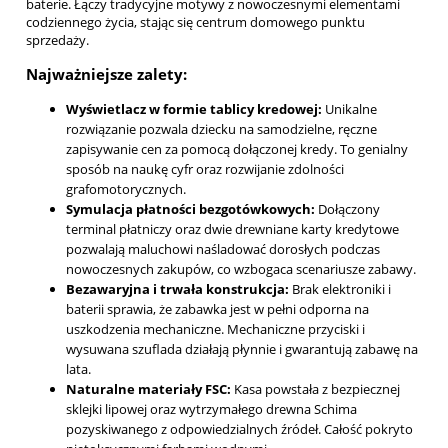
baterie. Łączy tradycyjne motywy z nowoczesnymi elementami
codziennego życia, stając się centrum domowego punktu
sprzedaży.
Najważniejsze zalety:
Wyświetlacz w formie tablicy kredowej:
Unikalne
rozwiązanie pozwala dziecku na samodzielne, ręczne
zapisywanie cen za pomocą dołączonej kredy. To genialny
sposób na naukę cyfr oraz rozwijanie zdolności
grafomotorycznych.
Symulacja płatności bezgotówkowych:
Dołączony
terminal płatniczy oraz dwie drewniane karty kredytowe
pozwalają maluchowi naśladować dorosłych podczas
nowoczesnych zakupów, co wzbogaca scenariusze zabawy.
Bezawaryjna i trwała konstrukcja:
Brak elektroniki i
baterii sprawia, że zabawka jest w pełni odporna na
uszkodzenia mechaniczne. Mechaniczne przyciski i
wysuwana szuflada działają płynnie i gwarantują zabawę na
lata.
Naturalne materiały FSC:
Kasa powstała z bezpiecznej
sklejki lipowej oraz wytrzymałego drewna Schima
pozyskiwanego z odpowiedzialnych źródeł. Całość pokryto