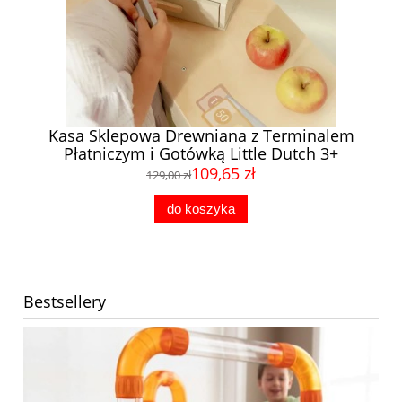
ana
Kasa Sklepowa Drewniana z Terminalem
S
Płatniczym i Gotówką Little Dutch 3+
109,65 zł
129,00 zł
do koszyka
Bestsellery