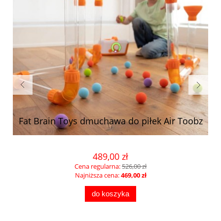
Fat Brain Toys dmuchawa do piłek Air Toobz
489,00 zł
Cena regularna:
526,00 zł
Najniższa cena:
469,00 zł
do koszyka