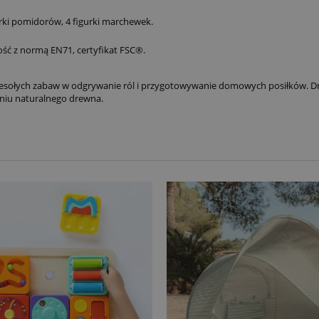
rki pomidorów, 4 figurki marchewek.
ść z normą EN71, certyfikat FSC®.
sołych zabaw w odgrywanie ról i przygotowywanie domowych posiłków. Drewn
eniu naturalnego drewna.