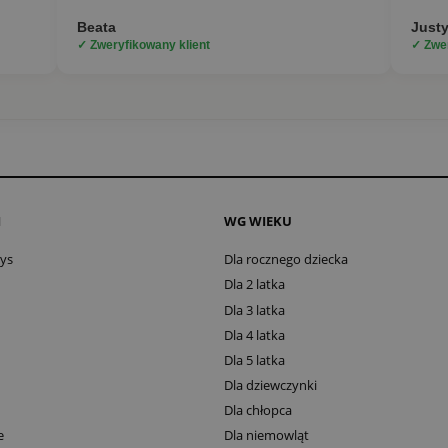
Beata
Just
✓ Zweryfikowany klient
✓ Zwer
I
WG WIEKU
oys
Dla rocznego dziecka
Dla 2 latka
Dla 3 latka
Dla 4 latka
Dla 5 latka
Dla dziewczynki
Dla chłopca
e
Dla niemowląt