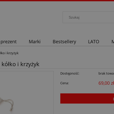
 prezent
Marki
Bestsellery
LATO
M
łko i krzyżyk
 kółko i krzyżyk
Dostępność:
brak towa
69,00 z
Cena: