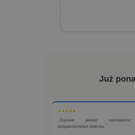
Już pon
★★★★★
„Topowa jakość nastawion
bezpieczeństwo dziecka.”