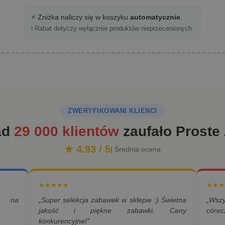
⚡ Zniżka naliczy się w koszyku
automatycznie
.
ℹ️ Rabat dotyczy wyłącznie produktów nieprzecenionych.
ZWERYFIKOWANI KLIENCI
ad
29 000 klientów
zaufało Proste
★ 4.93 / 5
| Średnia ocena
★★★★★
★★★
a na
„Super selekcja zabawek w sklepie :) Świetna
„Wsz
jakość i piękne zabawki. Ceny
córec
konkurencyjne!”