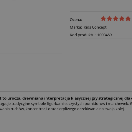
Ocena:
Marka:
Kids Concept
Kod produktu:
1000469
o urocza, drewniana interpretacja klasycznej gry strategicznej dla dzi
ępuje tradycyjne symbole figurkami soczystych pomidorów i marchewek. Gr
ania ruchów, koncentracji oraz cierpliwego oczekiwania na swoją kolej.