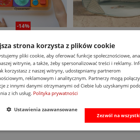
-14%
at Brain Toys tablica
Little Dutch namiot plaż
nipulacyjna PlayTab
up z powłoką UV40 Fresh
jsza strona korzysta z plików cookie
stujemy pliki cookie, aby oferować funkcje społecznościowe, an
138,00 zł
255,00 zł
aszej witrynie, a także, żeby spersonalizować treści i reklamy. In
Cena regularna:
160,00 zł
Cena regularna:
339,00 zł
jak korzystasz z naszej witryny, udostępniamy partnerom
Najniższa cena:
160,00 zł
Najniższa cena:
255,00 zł
nościowym, reklamowym i analitycznym. Partnerzy mogą połączy
do koszyka
do koszyka
cje z innymi danymi otrzymanymi od Ciebie lub uzyskanymi pod
nia z ich usług.
Polityka prywatności
Ustawienia zaawansowane
Zezwól na wszystk