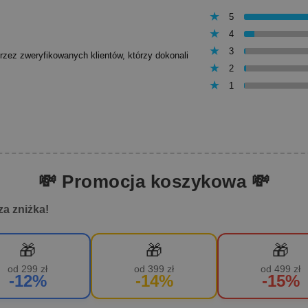
5
4
3
przez zweryfikowanych klientów, którzy dokonali
2
1
💸 Promocja koszykowa 💸
za zniżka!
🎁
🎁
🎁
od 299 zł
od 399 zł
od 499 zł
-12%
-14%
-15%