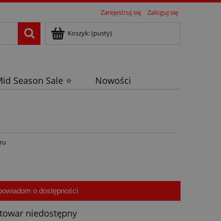
Zarejestruj się
Zaloguj się
Koszyk:
(pusty)
id Season Sale ⭐
Nowości
ru
ł
powiadom o dostępności
towar niedostępny