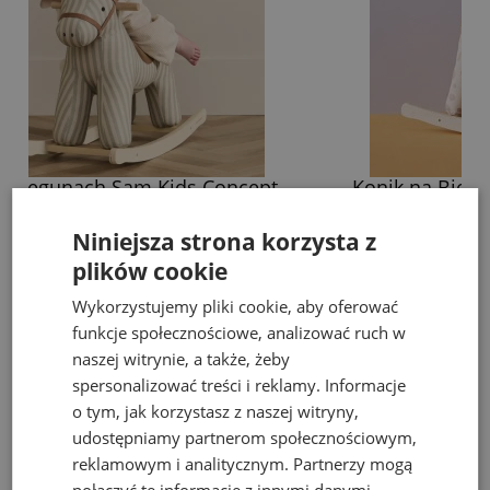
Konik na Biegunach Dotty Kids Concept
K
409,00 zł
479,00 zł
Niniejsza strona korzysta z
do koszyka
plików cookie
Wykorzystujemy pliki cookie, aby oferować
funkcje społecznościowe, analizować ruch w
naszej witrynie, a także, żeby
Bestsellery
spersonalizować treści i reklamy. Informacje
o tym, jak korzystasz z naszej witryny,
udostępniamy partnerom społecznościowym,
reklamowym i analitycznym. Partnerzy mogą