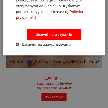
połączyć te informacje z innymi danymi
otrzymanymi od Ciebie lub uzyskanymi
podczas korzystania z ich usług.
Polityka
prywatności
Zezwól na wszystkie
Ustawienia zaawansowane
Fat Brain Toys dmuchawa do piłek Air Toobz
489,00 zł
Cena regularna:
526,00 zł
Najniższa cena:
469,00 zł
do koszyka