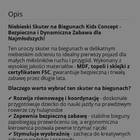
Opis
Niebieski Skuter na Biegunach Kids Concept -
Bezpieczna i Dynamiczna Zabawa dla
Najmłodszych!
Ten uroczy skuter na biegunach w delikatnym
niebieskim odcieniu to idealny pierwszy pojazd dla
małych miłośników ruchu i przygód. Wykonany z
wysokiej jakości materiałów -
MDF, topoli i sklejki z
certyfikatem FSC
, gwarantuje bezpieczną i trwałą
zabawę przez długie lata.
Dlaczego warto wybrać ten skuter na biegunach?
✔
Rozwija równowagę i koordynację
- doskonale
przygotowuje dziecko do nauki jazdy na prawdziwym
rowerze czy hulajnodze
✔
Zapewnia bezpieczną zabawę
- stabilne bieguny
zapobiegają przewróceniu się, a ergonomiczna
kierownica pozwala pewnie trzymać rączki
✔
Stymuluje wyobraźnię
- zachęca do kreatywnych
zabaw w podróże i przygody