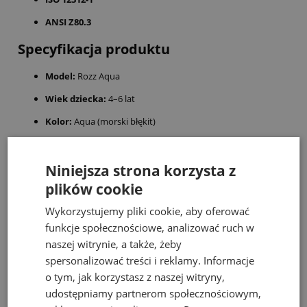
ANSI Z80.3
Specyfikacja produktu
Model:
Rozz Aqua
Wiek dziecka:
4–6 lat
Kolor:
Aqua (morski błękit)
Materiał:
Nietoksyczne tworzywo TPEE, poliwęglanowe
soczewki
Niniejsza strona korzysta z
Najważniejsze cechy:
UV400, polaryzacja, filtr światła
plików cookie
niebieskiego, kategoria przyciemnienia 3
Wykorzystujemy pliki cookie, aby oferować
Wybierz okulary KiETLA Rozz Aqua – połącz bezpieczeństwo z
funkcje społecznościowe, analizować ruch w
radością odkrywania świata w pełnym słońcu!
naszej witrynie, a także, żeby
spersonalizować treści i reklamy. Informacje
Bestsellery
o tym, jak korzystasz z naszej witryny,
udostępniamy partnerom społecznościowym,