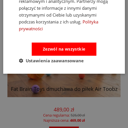
reklamowym i analitycznym. Partnerzy mogą
połączyć te informacje z innymi danymi
otrzymanymi od Ciebie lub uzyskanymi
podczas korzystania z ich usług.
Polityka
prywatności
Zezwól na wszystkie
Ustawienia zaawansowane
Fat Brain Toys dmuchawa do piłek Air Toobz
489,00 zł
Cena regularna:
526,00 zł
Najniższa cena:
469,00 zł