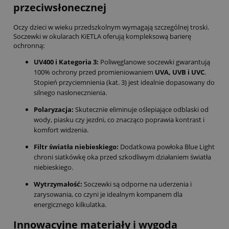
przeciwsłonecznej
Oczy dzieci w wieku przedszkolnym wymagają szczególnej troski.
Soczewki w okularach KiETLA oferują kompleksową barierę
ochronną:
UV400 i Kategoria 3:
Poliwęglanowe soczewki gwarantują
100% ochrony przed promieniowaniem
UVA, UVB i UVC
.
Stopień przyciemnienia (kat. 3) jest idealnie dopasowany do
silnego nasłonecznienia.
Polaryzacja:
Skutecznie eliminuje oślepiające odblaski od
wody, piasku czy jezdni, co znacząco poprawia kontrast i
komfort widzenia.
Filtr światła niebieskiego:
Dodatkowa powłoka Blue Light
chroni siatkówkę oka przed szkodliwym działaniem światła
niebieskiego.
Wytrzymałość:
Soczewki są odporne na uderzenia i
zarysowania, co czyni je idealnym kompanem dla
energicznego kilkulatka.
Innowacyjne materiały i wygoda