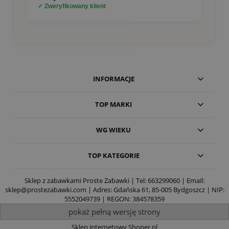
✓ Zweryfikowany klient
INFORMACJE
TOP MARKI
WG WIEKU
TOP KATEGORIE
Sklep z zabawkami Proste Zabawki | Tel:
663299060
| Email:
sklep@prostezabawki.com
| Adres: Gdańska 61, 85-005 Bydgoszcz | NIP:
5552049739 | REGON: 384578359
pokaż pełną wersję strony
Sklep internetowy Shoper.pl